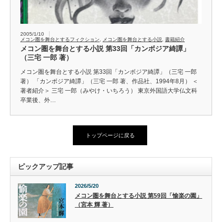
2005/1/10
メコン圏を舞台とするフィクション
,
メコン圏を舞台とする小説
,
書籍紹介
メコン圏を舞台とする小説 第33回「カンボジア綺譚」
（三宅 一郎 著）
メコン圏を舞台とする小説 第33回「カンボジア綺譚」（三宅 一郎
著） 「カンボジア綺譚」（三宅 一郎 著、作品社、1994年8月） ＜
著者紹介＞ 三宅 一郎（みやけ・いちろう） 東京外国語大学仏文科
卒業後、外…
トップページに戻る
ピックアップ記事
2026/5/20
メコン圏を舞台とする小説 第59回「愉楽の園」
（宮本 輝 著）