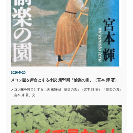
2026-5-20
メコン圏を舞台とする小説 第59回「愉楽の園」（宮本 輝 著）
メコン圏を舞台とする小説 第59回「愉楽の園」（宮本 輝 著） 「愉楽の園」
（宮本 輝 著、文…