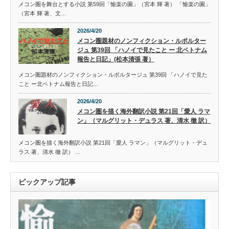
メコン圏を舞台とする小説 第59回「愉楽の園」（宮本 輝 著） 「愉楽の園」
（宮本 輝 著、文…
2026/4/20
メコン圏題材のノンフィクション・ルポルター
ジュ 第39回 「ハノイで見たこと ー 北ベトナム
報告と日記」(松本清張 著）
メコン圏題材のノンフィクション・ルポルタージュ 第39回 「ハノイで見た
こと ー北ベトナム報告と日記…
2026/4/20
メコン圏を描く海外翻訳小説 第21回「愛人 ラマ
ン」（マルグリット・デュラス 著、清水 徹 訳）
メコン圏を描く海外翻訳小説 第21回「愛人 ラマン」（マルグリット・デュ
ラス 著、清水 徹 訳） …
ピックアップ記事