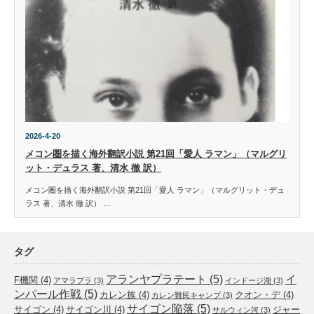
2026-4-20
メコン圏を描く海外翻訳小説 第21回「愛人 ラマン」（マルグリ
ット・デュラス 著、清水 徹 訳）
メコン圏を描く海外翻訳小説 第21回「愛人 ラマン」（マルグリット・デュ
ラス 著、清水 徹 訳） …
タグ
アランヤプラテート
(5)
イ
F機関
(4)
アマラプラ
(3)
インドージ湖
(3)
ンパール作戦
(5)
カレン族
(4)
クオン・デ
(4)
カレン難民キャンプ
(3)
サイゴン陥落
(5)
サイゴン
(4)
サイゴン川
(4)
ジャー
サルウィン河
(3)