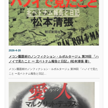
2026-4-20
メコン圏題材のノンフィクション・ルポルタージュ 第39回 「ハ
ノイで見たこと ー 北ベトナム報告と日記」(松本清張 著）
メコン圏題材のノンフィクション・ルポルタージュ 第39回 「ハノイで見た
こと ー北ベトナム報告と日記…