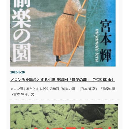
2026-5-20
メコン圏を舞台とする小説 第59回「愉楽の園」（宮本 輝 著）
メコン圏を舞台とする小説 第59回「愉楽の園」（宮本 輝 著） 「愉楽の園」
（宮本 輝 著、文…