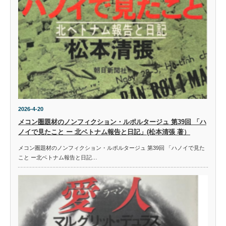
2026-4-20
メコン圏題材のノンフィクション・ルポルタージュ 第39回 「ハ
ノイで見たこと ー 北ベトナム報告と日記」(松本清張 著）
メコン圏題材のノンフィクション・ルポルタージュ 第39回 「ハノイで見た
こと ー北ベトナム報告と日記…