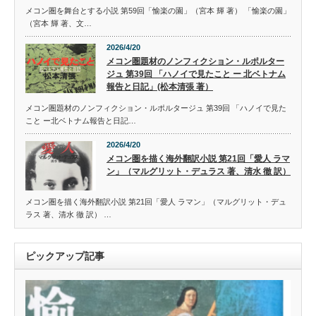
メコン圏を舞台とする小説 第59回「愉楽の園」（宮本 輝 著） 「愉楽の園」
（宮本 輝 著、文…
2026/4/20
メコン圏題材のノンフィクション・ルポルター
ジュ 第39回 「ハノイで見たこと ー 北ベトナム
報告と日記」(松本清張 著）
メコン圏題材のノンフィクション・ルポルタージュ 第39回 「ハノイで見た
こと ー北ベトナム報告と日記…
2026/4/20
メコン圏を描く海外翻訳小説 第21回「愛人 ラマ
ン」（マルグリット・デュラス 著、清水 徹 訳）
メコン圏を描く海外翻訳小説 第21回「愛人 ラマン」（マルグリット・デュ
ラス 著、清水 徹 訳） …
ピックアップ記事