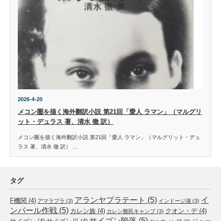
2026-4-20
メコン圏を描く海外翻訳小説 第21回「愛人 ラマン」（マルグリ
ット・デュラス 著、清水 徹 訳）
メコン圏を描く海外翻訳小説 第21回「愛人 ラマン」（マルグリット・デュ
ラス 著、清水 徹 訳） …
タグ
アランヤプラテート
(5)
イ
F機関
(4)
アマラプラ
(3)
インドージ湖
(3)
ンパール作戦
(5)
カレン族
(4)
クオン・デ
(4)
カレン難民キャンプ
(3)
サイゴン陥落
(5)