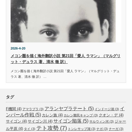
2026-4-20
メコン圏を描く海外翻訳小説 第21回「愛人 ラマン」（マルグリ
ット・デュラス 著、清水 徹 訳）
メコン圏を描く海外翻訳小説 第21回「愛人 ラマン」（マルグリット・デュ
ラス 著、清水 徹 訳） …
タグ
アランヤプラテート
(5)
イ
F機関
(4)
アマラプラ
(3)
インドージ湖
(3)
ンパール作戦
(5)
カレン族
(4)
クオン・デ
(4)
カレン難民キャンプ
(3)
サイゴン陥落
(5)
サイゴン
(4)
サイゴン川
(4)
ジャー
サルウィン河
(3)
テト攻勢
(7)
ル平原
(4)
タイ
(3)
トンレサップ湖
(3)
ナガ
(3)
ナーガ
(3)