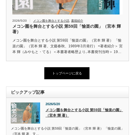
2026/5/20
メコン圏を舞台とする小説
,
書籍紹介
メコン圏を舞台とする小説 第59回「愉楽の園」（宮本 輝
著）
メコン圏を舞台とする小説 第59回「愉楽の園」（宮本 輝 著） 「愉
楽の園」（宮本 輝 著、文藝春秋、1989年3月発行） <著者紹介＞ 宮
本 輝（みやもと・てる）＜本書著者略歴より､本書発刊当時＞ 19…
トップページに戻る
ピックアップ記事
2026/5/20
メコン圏を舞台とする小説 第59回「愉楽の園」
（宮本 輝 著）
メコン圏を舞台とする小説 第59回「愉楽の園」（宮本 輝 著） 「愉楽の園」
（宮本 輝 著、文…