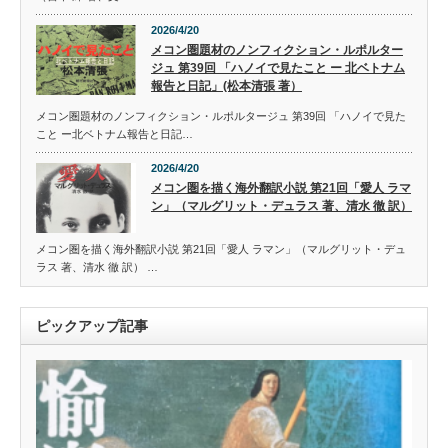
2026/4/20
メコン圏題材のノンフィクション・ルポルター
ジュ 第39回 「ハノイで見たこと ー 北ベトナム
報告と日記」(松本清張 著）
メコン圏題材のノンフィクション・ルポルタージュ 第39回 「ハノイで見た
こと ー北ベトナム報告と日記…
2026/4/20
メコン圏を描く海外翻訳小説 第21回「愛人 ラマ
ン」（マルグリット・デュラス 著、清水 徹 訳）
メコン圏を描く海外翻訳小説 第21回「愛人 ラマン」（マルグリット・デュ
ラス 著、清水 徹 訳） …
ピックアップ記事