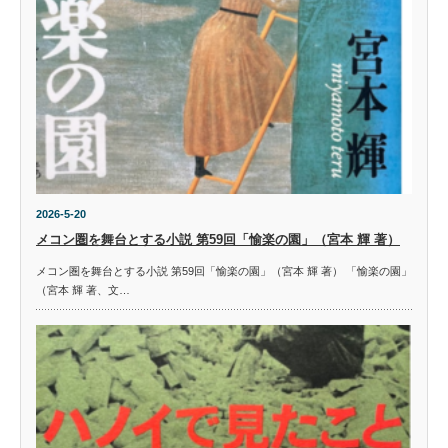
2026-5-20
メコン圏を舞台とする小説 第59回「愉楽の園」（宮本 輝 著）
メコン圏を舞台とする小説 第59回「愉楽の園」（宮本 輝 著） 「愉楽の園」
（宮本 輝 著、文…