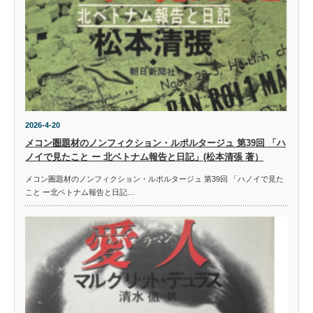
2026-4-20
メコン圏題材のノンフィクション・ルポルタージュ 第39回 「ハ
ノイで見たこと ー 北ベトナム報告と日記」(松本清張 著）
メコン圏題材のノンフィクション・ルポルタージュ 第39回 「ハノイで見た
こと ー北ベトナム報告と日記…