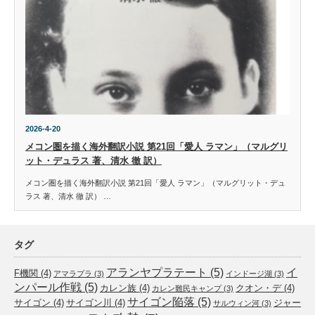
2026-4-20
メコン圏を描く海外翻訳小説 第21回「愛人 ラマン」（マルグリ
ット・デュラス 著、清水 徹 訳）
メコン圏を描く海外翻訳小説 第21回「愛人 ラマン」（マルグリット・デュ
ラス 著、清水 徹 訳） …
タグ
アランヤプラテート
(5)
イ
F機関
(4)
アマラプラ
(3)
インドージ湖
(3)
ンパール作戦
(5)
カレン族
(4)
クオン・デ
(4)
カレン難民キャンプ
(3)
サイゴン陥落
(5)
サイゴン
(4)
サイゴン川
(4)
ジャー
サルウィン河
(3)