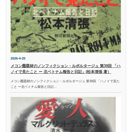
2026-4-20
メコン圏題材のノンフィクション・ルポルタージュ 第39回 「ハ
ノイで見たこと ー 北ベトナム報告と日記」(松本清張 著）
メコン圏題材のノンフィクション・ルポルタージュ 第39回 「ハノイで見た
こと ー北ベトナム報告と日記…