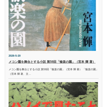
2026-5-20
メコン圏を舞台とする小説 第59回「愉楽の園」（宮本 輝 著）
メコン圏を舞台とする小説 第59回「愉楽の園」（宮本 輝 著） 「愉楽の園」
（宮本 輝 著、文…