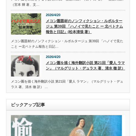
（宮本 輝 著、文…
2026/4/20
メコン圏題材のノンフィクション・ルポルター
ジュ 第39回 「ハノイで見たこと ー 北ベトナム
報告と日記」(松本清張 著）
メコン圏題材のノンフィクション・ルポルタージュ 第39回 「ハノイで見た
こと ー北ベトナム報告と日記…
2026/4/20
メコン圏を描く海外翻訳小説 第21回「愛人 ラマ
ン」（マルグリット・デュラス 著、清水 徹 訳）
メコン圏を描く海外翻訳小説 第21回「愛人 ラマン」（マルグリット・デュ
ラス 著、清水 徹 訳） …
ピックアップ記事