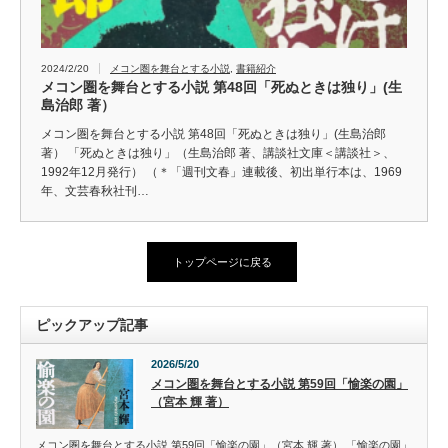
2024/2/20
メコン圏を舞台とする小説
,
書籍紹介
メコン圏を舞台とする小説 第48回「死ぬときは独り」(生
島治郎 著）
メコン圏を舞台とする小説 第48回「死ぬときは独り」(生島治郎
著） 「死ぬときは独り」（生島治郎 著、講談社文庫＜講談社＞、
1992年12月発行） （＊「週刊文春」連載後、初出単行本は、1969
年、文芸春秋社刊…
トップページに戻る
ピックアップ記事
2026/5/20
メコン圏を舞台とする小説 第59回「愉楽の園」
（宮本 輝 著）
メコン圏を舞台とする小説 第59回「愉楽の園」（宮本 輝 著） 「愉楽の園」