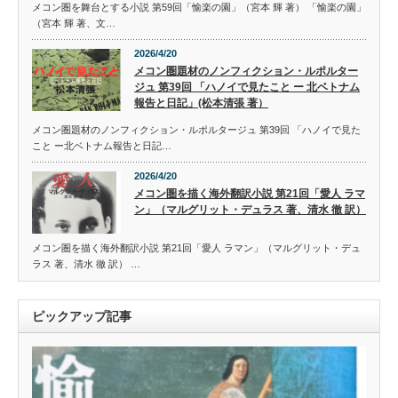
メコン圏を舞台とする小説 第59回「愉楽の園」（宮本 輝 著） 「愉楽の園」
（宮本 輝 著、文…
2026/4/20
メコン圏題材のノンフィクション・ルポルター
ジュ 第39回 「ハノイで見たこと ー 北ベトナム
報告と日記」(松本清張 著）
メコン圏題材のノンフィクション・ルポルタージュ 第39回 「ハノイで見た
こと ー北ベトナム報告と日記…
2026/4/20
メコン圏を描く海外翻訳小説 第21回「愛人 ラマ
ン」（マルグリット・デュラス 著、清水 徹 訳）
メコン圏を描く海外翻訳小説 第21回「愛人 ラマン」（マルグリット・デュ
ラス 著、清水 徹 訳） …
ピックアップ記事