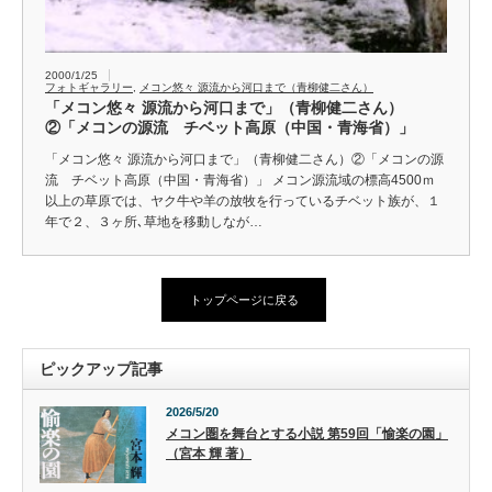
2000/1/25
フォトギャラリー
,
メコン悠々 源流から河口まで（青柳健二さん）
「メコン悠々 源流から河口まで」（青柳健二さん）
②「メコンの源流 チベット高原（中国・青海省）」
「メコン悠々 源流から河口まで」（青柳健二さん）②「メコンの源
流 チベット高原（中国・青海省）」 メコン源流域の標高4500ｍ
以上の草原では、ヤク牛や羊の放牧を行っているチベット族が、１
年で２、３ヶ所､草地を移動しなが…
トップページに戻る
ピックアップ記事
2026/5/20
メコン圏を舞台とする小説 第59回「愉楽の園」
（宮本 輝 著）