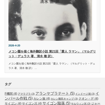
2026-4-20
メコン圏を描く海外翻訳小説 第21回「愛人 ラマン」（マルグリ
ット・デュラス 著、清水 徹 訳）
メコン圏を描く海外翻訳小説 第21回「愛人 ラマン」（マルグリット・デュ
ラス 著、清水 徹 訳） …
タグ
アランヤプラテート
(5)
イ
F機関
(4)
アマラプラ
(3)
インドージ湖
(3)
ンパール作戦
(5)
カレン族
(4)
クオン・デ
(4)
カレン難民キャンプ
(3)
サイゴン陥落
(5)
サイゴン
(4)
サイゴン川
(4)
ジャー
サルウィン河
(3)