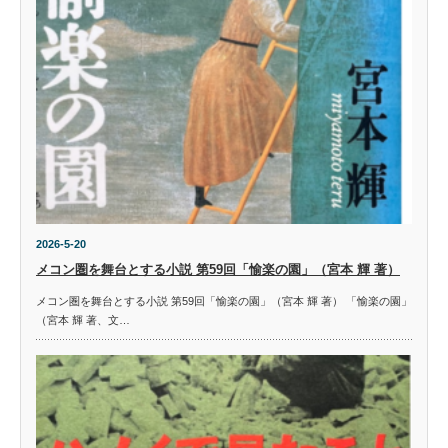
2026-5-20
メコン圏を舞台とする小説 第59回「愉楽の園」（宮本 輝 著）
メコン圏を舞台とする小説 第59回「愉楽の園」（宮本 輝 著） 「愉楽の園」
（宮本 輝 著、文…