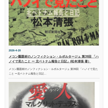
2026-4-20
メコン圏題材のノンフィクション・ルポルタージュ 第39回 「ハ
ノイで見たこと ー 北ベトナム報告と日記」(松本清張 著）
メコン圏題材のノンフィクション・ルポルタージュ 第39回 「ハノイで見た
こと ー北ベトナム報告と日記…