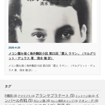
2026-4-20
メコン圏を描く海外翻訳小説 第21回「愛人 ラマン」（マルグリ
ット・デュラス 著、清水 徹 訳）
メコン圏を描く海外翻訳小説 第21回「愛人 ラマン」（マルグリット・デュ
ラス 著、清水 徹 訳） …
タグ
アランヤプラテート
(5)
イ
F機関
(4)
アマラプラ
(3)
インドージ湖
(3)
ンパール作戦
(5)
カレン族
(4)
クオン・デ
(4)
カレン難民キャンプ
(3)