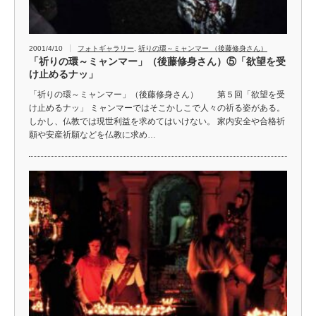
2001/4/10
フォトギャラリー
,
祈りの環～ミャンマー （後藤修身さん）
「祈りの環～ミャンマー」（後藤修身さん）⑤「欲望を受
け止めるナッ」
「祈りの環～ミャンマー」（後藤修身さん） 第５回「欲望を受
け止めるナッ」 ミャンマーではそこかしこで人々の祈る姿がある。
しかし、仏教では現世利益を求めてはいけない。 家内安全や合格祈
願や安産祈願などを仏教に求め…