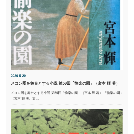
2026-5-20
メコン圏を舞台とする小説 第59回「愉楽の園」（宮本 輝 著）
メコン圏を舞台とする小説 第59回「愉楽の園」（宮本 輝 著） 「愉楽の園」
（宮本 輝 著、文…