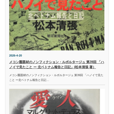
2026-4-20
メコン圏題材のノンフィクション・ルポルタージュ 第39回 「ハ
ノイで見たこと ー 北ベトナム報告と日記」(松本清張 著）
メコン圏題材のノンフィクション・ルポルタージュ 第39回 「ハノイで見た
こと ー北ベトナム報告と日記…