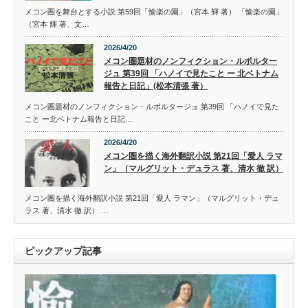
メコン圏を舞台とする小説 第59回「愉楽の園」（宮本 輝 著） 「愉楽の園」
（宮本 輝 著、文…
2026/4/20
メコン圏題材のノンフィクション・ルポルター
ジュ 第39回 「ハノイで見たこと ー 北ベトナム
報告と日記」(松本清張 著）
メコン圏題材のノンフィクション・ルポルタージュ 第39回 「ハノイで見た
こと ー北ベトナム報告と日記…
2026/4/20
メコン圏を描く海外翻訳小説 第21回「愛人 ラマ
ン」（マルグリット・デュラス 著、清水 徹 訳）
メコン圏を描く海外翻訳小説 第21回「愛人 ラマン」（マルグリット・デュ
ラス 著、清水 徹 訳） …
ピックアップ記事