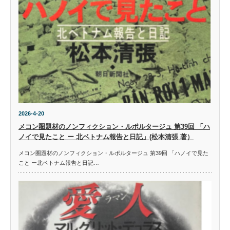
2026-4-20
メコン圏題材のノンフィクション・ルポルタージュ 第39回 「ハ
ノイで見たこと ー 北ベトナム報告と日記」(松本清張 著）
メコン圏題材のノンフィクション・ルポルタージュ 第39回 「ハノイで見た
こと ー北ベトナム報告と日記…