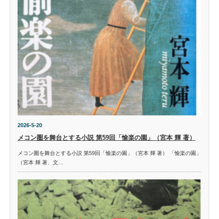
2026-5-20
メコン圏を舞台とする小説 第59回「愉楽の園」（宮本 輝 著）
メコン圏を舞台とする小説 第59回「愉楽の園」（宮本 輝 著） 「愉楽の園」
（宮本 輝 著、文…