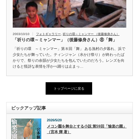
2003/10/10
フォトギャラリー
,
祈りの環～ミャンマー （後藤修身さん）
「祈りの環～ミャンマー」（後藤修身さん）⑧「舞」
「祈りの環 ～ミャンマー」第８回「舞」 ある漁村の夕暮れ、浜で
少女たちが舞っていた。ティンジャン（水かけ祭り）が終わったば
かりで、祭りの余韻が少女たちを包んでいたのだろう。レンズを向
けると怪訝な表情を浮かべ踊りは止まっ…
トップページに戻る
ピックアップ記事
2026/5/20
メコン圏を舞台とする小説 第59回「愉楽の園」
（宮本 輝 著）