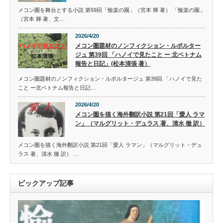
メコン圏を舞台とする小説 第59回「愉楽の園」（宮本 輝 著） 「愉楽の園」
（宮本 輝 著、文…
2026/4/20
メコン圏題材のノンフィクション・ルポルター
ジュ 第39回 「ハノイで見たこと ー 北ベトナム
報告と日記」(松本清張 著）
メコン圏題材のノンフィクション・ルポルタージュ 第39回 「ハノイで見た
こと ー北ベトナム報告と日記…
2026/4/20
メコン圏を描く海外翻訳小説 第21回「愛人 ラマ
ン」（マルグリット・デュラス 著、清水 徹 訳）
メコン圏を描く海外翻訳小説 第21回「愛人 ラマン」（マルグリット・デュ
ラス 著、清水 徹 訳） …
ピックアップ記事