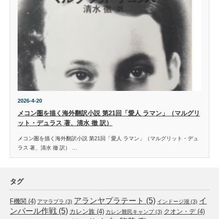
2026-4-20
メコン圏を描く海外翻訳小説 第21回「愛人 ラマン」（マルグリ
ット・デュラス 著、清水 徹 訳）
メコン圏を描く海外翻訳小説 第21回「愛人 ラマン」（マルグリット・デュ
ラス 著、清水 徹 訳） …
タグ
アランヤプラテート
(5)
イ
F機関
(4)
アマラプラ
(3)
インドージ湖
(3)
ンパール作戦
(5)
カレン族
(4)
クオン・デ
(4)
カレン難民キャンプ
(3)