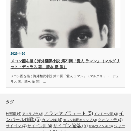
2026-4-20
メコン圏を描く海外翻訳小説 第21回「愛人 ラマン」（マルグリ
ット・デュラス 著、清水 徹 訳）
メコン圏を描く海外翻訳小説 第21回「愛人 ラマン」（マルグリット・デュ
ラス 著、清水 徹 訳） …
タグ
アランヤプラテート
(5)
イ
F機関
(4)
アマラプラ
(3)
インドージ湖
(3)
ンパール作戦
(5)
カレン族
(4)
クオン・デ
(4)
カレン難民キャンプ
(3)
サイゴン陥落
(5)
サイゴン
(4)
サイゴン川
(4)
ジャー
サルウィン河
(3)