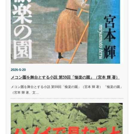
2026-5-20
メコン圏を舞台とする小説 第59回「愉楽の園」（宮本 輝 著）
メコン圏を舞台とする小説 第59回「愉楽の園」（宮本 輝 著） 「愉楽の園」
（宮本 輝 著、文…