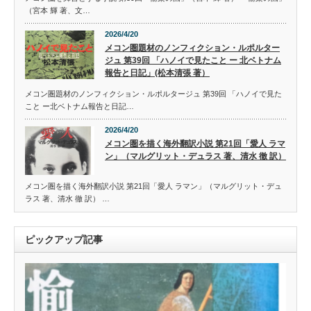
（宮本 輝 著、文…
2026/4/20
メコン圏題材のノンフィクション・ルポルター
ジュ 第39回 「ハノイで見たこと ー 北ベトナム
報告と日記」(松本清張 著）
メコン圏題材のノンフィクション・ルポルタージュ 第39回 「ハノイで見た
こと ー北ベトナム報告と日記…
2026/4/20
メコン圏を描く海外翻訳小説 第21回「愛人 ラマ
ン」（マルグリット・デュラス 著、清水 徹 訳）
メコン圏を描く海外翻訳小説 第21回「愛人 ラマン」（マルグリット・デュ
ラス 著、清水 徹 訳） …
ピックアップ記事