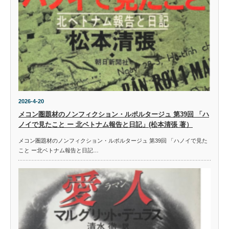
2026-4-20
メコン圏題材のノンフィクション・ルポルタージュ 第39回 「ハ
ノイで見たこと ー 北ベトナム報告と日記」(松本清張 著）
メコン圏題材のノンフィクション・ルポルタージュ 第39回 「ハノイで見た
こと ー北ベトナム報告と日記…