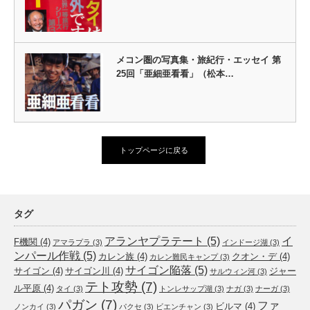
メコン圏の写真集・旅紀行・エッセイ 第
25回「亜細亜看看」（松本…
トップページに戻る
タグ
アランヤプラテート
(5)
イ
F機関
(4)
アマラプラ
(3)
インドージ湖
(3)
ンパール作戦
(5)
カレン族
(4)
クオン・デ
(4)
カレン難民キャンプ
(3)
サイゴン陥落
(5)
サイゴン
(4)
サイゴン川
(4)
ジャー
サルウィン河
(3)
テト攻勢
(7)
ル平原
(4)
タイ
(3)
トンレサップ湖
(3)
ナガ
(3)
ナーガ
(3)
パガン
(7)
ファ
ビルマ
(4)
ノンカイ
(3)
パクセ
(3)
ビエンチャン
(3)