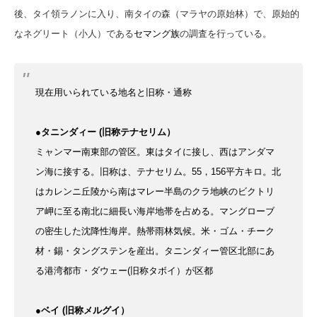
後、タイ領ラノンに入り、南タイの森（マラヤの原始林）で、原始的
なネグリート（小人）である
セマング族
の調査を行っている。
現在用いられている
地名と旧称・通称
●
タニンダィー
(旧称テナセリム）
ミャンマー南東部の管区。
東はタイに接し、西はアンダマ
ン海に接する。
旧称は、テナセリム。55
，156平方キロ。
北
はカレンニ丘陵から南はマレー半島のクラ地峡のビクトリ
ア岬に至る南北に細長い海岸地帯を占める。
マングローブ
の密生した沈降性海岸。熱帯雨林気候。
米・ゴム・チーク
材・錫・タングステンを産出。
タニンダィー管区北部にあ
る港湾都市・ダウェー(旧称タボイ）が区都
●
ベイ
(旧称メルグイ）