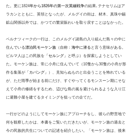
た。更に1824
年から1826年の第一次英緬戦争
の結果､テナセリムはア
ラカンとともに、英領となったが、メルグイの街は、材木、真珠や錫
鉱山関係以外では、かつての繁栄賑わいを取り戻すことはなかった。
ベルナツィークの一行は、このメルグイ諸島の入り組んだ島々の中に
住んでいる
漂泊民モーケン族
（自称：
海中に潜る
と言う意味がある。
ビルマ人はこの民族を
「セルング」
と呼ぶ）を探索しようとしてい
た。モーケン族は、常に小舟に住んでいて（10隻から30隻の小舟が形
作る集落が
「カバング」
）、見知らぬものと出会うことを怖れている
が、ただ雨季が始まる前にだけ、すぐやってくるモンスーン期にそな
えて小舟の修繕をするため、辺ぴな島の嵐を避けられるような入り江
に避難小屋を建てるタイミングを狙っての企てだ。
一行がどのようにしてモーケン族にアプローチをし、彼らの野営地で
何を観察したかは、本書をご覧いただきたいが、モーケン族の過去と
今の民族的共生についての記述を紹介したい。「モーケン族は、後来