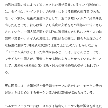
の民族移動の波によって追い出された原始民族の､後インド(政治的に
は、タイ･ビルマ･インドシナの地域）における最後の残存者である。
モーケン族が、最後の避難場所として、近づき難いメルグイ諸島を見
出したあとでも、彼らは常により高度の文明をもつ民族の圧迫にさら
されていた。中国人貿易商や定期的に遠征隊を送り込むマライ人の奴
隷狩り業者や、タイ人の海賊は、何世紀もの間に、彼らを現在のよう
な極度に臆病で､神経質な民族に仕立て上げたのだ」しかしながら、
「モーケン族のまとまった集団があるところは、ほとんどどこでも、
マライ人か中国人が、蜜壺にたかる蜂のようにたかっているのだ」と
して、海産物･林産物と米･塩魚・阿片の交換経済の様子に触れてい
る。
更に同書には、犬祖神話と母子婚モチーフの結合した「モーケン族の
起源」をはじめとするモーケン族の民話26編が収められている。
ベルナツィークの一行は、メルグイ諸島でモーケン族の調査を終えた