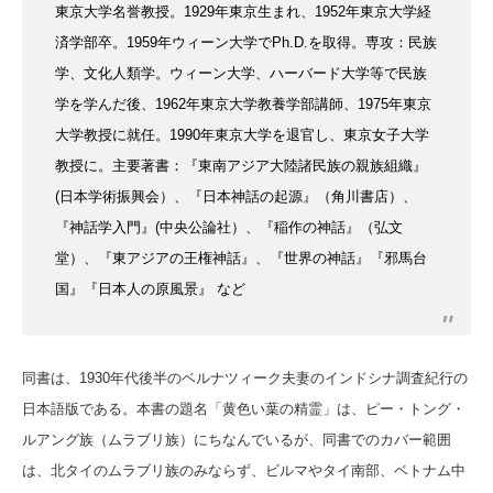
東京大学名誉教授。1929
年東京生まれ、1952
年東京大学経
済学部卒。1959
年ウィーン大学でPh.D.を取得。
専攻：民族
学、
文化人類学。
ウィーン大学、ハーバード大学等で民族
学を学んだ後、1962年東京大学教養学部講師、1975年東京
大学教授に就任。1990年東京大学を退官し、東京女子大学
教授に。
主要著書：『東南アジア大陸諸民族の親族組織』
(日本学術振興会）、『日本神話の起源』（角川書店）、
『神話学入門』(中央公論社）、『稲作の神話』（弘文
堂）、
『東アジアの王権神話』、
『世界の神話』『邪馬台
国』『日本人の原風景』 など
同書は、1930年代後半のベルナツィーク夫妻のインドシナ調査紀行の
日本
語版である。本書の題名「黄色い葉の精霊」は、ピー・トング・
ルアング族（ムラブリ族）にちなんでいるが、同書でのカバー範囲
は、北タイのムラブリ族のみならず、ビルマやタイ南部、ベトナム中