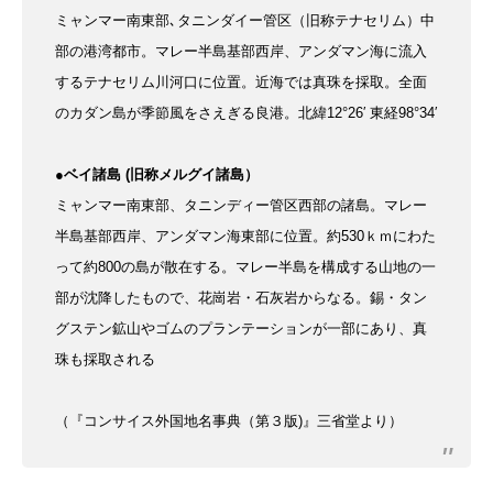
ミャンマー南東部､タニンダイー管区（旧称テナセリム）中
部の港湾都市。
マレー半島基部西岸、アンダマン海に流入
するテナセリム川河口に位置。近海では真珠を採取。全面
のカダン島が季節風をさえぎる良港。
北緯12°26′
東経98°34′
●
ベイ諸島
(旧称メルグイ諸島）
ミャンマー南東部、タニンディー管区西部の諸島。
マレー
半島基部西岸、アンダマン海東部に位置。
約530ｋｍにわた
って約800の島が散在する。
マレー半島を構成する山地の一
部が沈降したもので、花崗岩・石灰岩からなる。錫・タン
グステン鉱山やゴムのプランテーションが一部にあり、真
珠も採取される
（『コンサイス外国地名事典（第３版)』三省堂より）