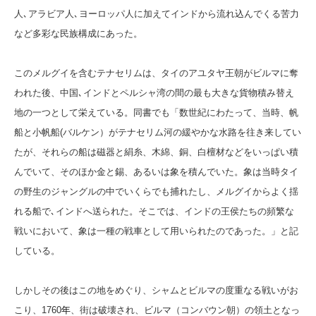
人､アラビア人､ヨーロッパ人に加えてインドから流れ込んでくる苦力
など多彩な民族構成にあった。
このメルグイを含むテナセリムは、タイのアユタヤ王朝がビルマに奪
われた後、中国､インドとペルシャ湾の間の最も大きな貨物積み替え
地の一つとして栄えている。同書でも「数世紀にわたって、当時、帆
船と小帆船(バルケン）がテナセリム河の緩やかな水路を往き来してい
たが、それらの船は磁器と絹糸、木綿、銅、白檀材などをいっぱい積
んでいて、そのほか金と錫、あるいは象を積んでいた。象は当時タイ
の野生のジャングルの中でいくらでも捕れたし、メルグイからよく揺
れる船で､インドへ送られた。そこでは、インドの王侯たちの頻繁な
戦いにおいて、象は一種の戦車として用いられたのであった。」と記
している。
しかしその後はこの地をめぐり、シャムとビルマの度重なる戦いがお
こり、1760
年
、街は破壊され、ビルマ（コンバウン朝）の領土となっ