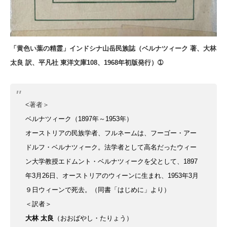
「黄色い葉の精霊」インドシナ山岳民族誌（ベルナツィーク 著、大林
太良 訳、平凡社 東洋文庫108、1968年初版発行）➀
<著者＞
ベルナツィーク
（1897年～1953年）
オーストリアの民族学者、
フルネームは、フーゴー・アー
ドルフ・ベルナツィーク。
法学者として高名だったウィー
ン大学教授エドムント・ベルナツィークを父として、1897
年3月26日、オーストリアのウィーンに生まれ、1953年3月
９日ウィーンで死去。
（同書「はじめに」より）
＜訳者＞
大林 太良
（おおばやし・たりょう）