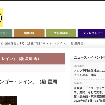
ラリー
情報DB
手記寄稿等
ディレクトリー
コン圏を舞台とする小説 第32回「マンゴー・レイン」（馳 星周 著）
ニュース・イベント
・レイン」（馳 星周 著）
2026/6/20
アジア専門出版社めこんによ
チャンネル」開設
マンゴー・レイン」（馳 星周
2026/5/1
企画展「『ミス・サイゴ
争、難民、そして文学」
館・歴史館＜東京都新宿
2026年5月1日～11月8