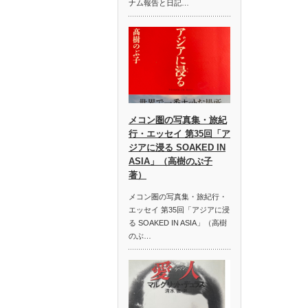
ナム報告と日記…
メコン圏の写真集・旅紀
行・エッセイ 第35回「ア
ジアに浸る SOAKED IN
ASIA」（高樹のぶ子
著）
メコン圏の写真集・旅紀行・
エッセイ 第35回「アジアに浸
る SOAKED IN ASIA」（高樹
のぶ…