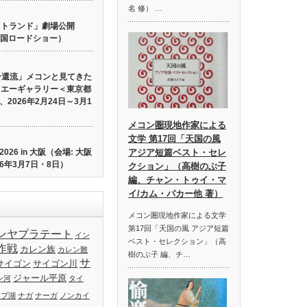
名 修） …
 ロストランド」劇場公開
り全国ロードショー）
ン還流」メコンと見てきた
イエーギャラリー＜東京都
2026年2月24日～3月1
メコン圏現地作家による
文学 第17回「天国の風
26 in 大阪（会場: 大阪
アジア短篇ベスト・セレ
6年3月7日・8日）
クション」（高樹のぶ子
編、チャン・トゥイ・マ
イ/カム・パカー他 著）
メコン圏現地作家による文学
第17回「天国の風 アジア短篇
ンヤプラテート
イン
ベスト・セレクション」（高
作戦
カレン族
カレン難
樹のぶ子 編、チ…
サ
サイゴン
サイゴン川
ジャール平原
ン河
タイ
ップ湖
ナガ
ナーガ
ノンカイ