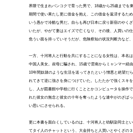
界隈で生まれバンコクで育った男で、18歳から25歳までを
期間で使い果たし更に借金を抱え、この借金を返済するため
いう愚かで冷酷な男だ。自らも再び日本に戻り新宿のやくざ
いたが、やがて妻はエイズで亡くなり、その後、人買いの仕
危うい面を持っていそうだが、危険察知の状況判断力など、
一方、十河将人と行動を共にすることになる女性は、本名は
中国人美女。叔母に騙され、15歳で雲南からミャンマー経
10年間奴隷のような生活を送ってきたという憎悪と絶望だ
れてきて逆に強さを身につけていた。したたかで強くスキを
し、人が図書館や学校に行くこととかコンピュータを操作で
れた彼女の無念と彼女の十年を奪ったような連中がのざばっ
い思いにさせられる。
更に本書を面白くしているのは、十河将人と幼馴染同士とい
てタイ人のチャットという、大金持ちと人買いとやくざの３