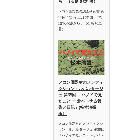
ら」（石島 紀之 著）
メコン圏対象の調査研究書 第
32回「雲南と近代中国 ー”周
辺”の視点から」（石島 紀之
著） …
メコン圏題材のノンフィ
クション・ルポルタージ
ュ 第39回 「ハノイで見
たこと ー 北ベトナム報
告と日記」(松本清張
著）
メコン圏題材のノンフィクシ
ョン・ルポルタージュ 第39回
「ハノイで見たこと ー北ベト