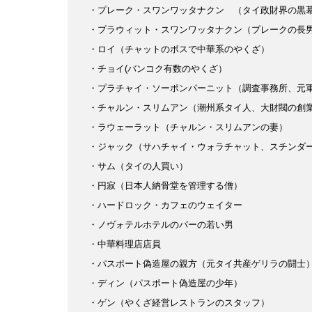
・プレーク・スワンワッタナクン （タイ政財界の黒
・プラウィット・スワンワッタナクン（プレークの長
・ロイ（チャットのボスで中華系のやくざ）
・チョイ(バンコク有数のやくざ）
・プラチャイ・ソーポンパーニット（調査事務所、元
・チャルン・スリムアン
（潮州系タイ人、大財閥の創
・ラウェーラット
（チャルン・スリムアンの妻）
・ジャック（サハチャイ・ウォラチャット、スチンダ
・サム（タイの人買い）
・円寂（日本人納骨堂を管理する僧）
・ハードロック・カフェのウェイター
・ノヴォテルホテルのバーの若い男
・中華料理店店員
・パスポート偽造屋の親方
（元タイ共産ゲリラの闘士
・ディン（パスポート偽造屋の少年）
・ゲン（やくざ経営レストランのスタッフ）