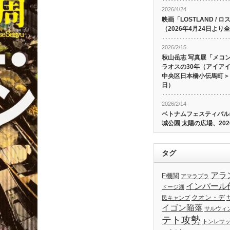
2026/4/24
映画「LOSTLAND /
（2026年4月24日よ
2026/2/15
秋山岳志 写真展「メコ
ラオスの30年（アイア
中央区日本橋小伝馬町＞、
日）
2026/2/14
ベトナムフェスティバル20
城公園 太陽の広場、202
タグ
アラ
F機関
アマラプラ
インパール
ドージ湖
クオン・デ
民キャンプ
イゴン陥落
サルウィ
テト攻勢
トンレサ