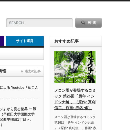
サイト運営
おすすめ記事
情報
過去の記事
る Youtube「めこん
メコン圏が登場するコミ
ック 第26回「勇午 イン
ドシナ編 」（原作: 真刈
信二、作画: 赤名 修）
ン』から見る世界 ー 戦
（早稲田大学国際文学
メコン圏が登場するコミック
区西早稲田1丁目＞、
第26回「勇午 インドシナ編
日）
」（原作: 真刈信二、作画: 赤