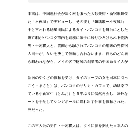
本書は、中国黒社会が深く根を張った大歓楽街・新宿歌舞伎
た『不夜城』でデビューし、その後も『鎮魂歌ー不夜城Ⅱ』
手と言われる馳星周氏によるタイ・バンコクを舞台にとした
逃亡劇がバンコク市内を縦横に派手に繰りひろげられる物語
男・十河将人と、雲南から騙されてバンコクの場末の売春宿
人同士が、互いを決して信頼し合わないまま、自らのどん底
ら狙われながら、メイの客で財閥の創業者の中国系タイ人が
新宿のやくざの依頼を受け、タイのソープの女を日本に引っ
ごう・まさと）は、バンコクのサリカ・カフェで、幼馴染で
ている小倉富生（とみお）と５年ぶりに偶然再会し、法外な
ートを手配してシンガポールに連れ出す仕事を依頼された。
罠だった。
この主人公の男性・十河将人は、タイに腰を据えた日本人の