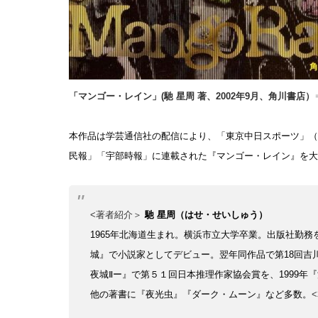
「マンゴー・レイン」(馳 星周 著、2002年9月、角川書店）
本作品は学芸通信社の配信により、「東京中日スポーツ」（平
民報」「宇部時報」に連載された『マンゴー・レイン』
を大
<著者紹介＞
馳 星周
（はせ・せいしゅう）
1965年北海道生まれ。横浜市立大学卒業。出版社勤務
城』で小説家としてデビュー。翌年同作品で第18回吉川
夜城Ⅱー』で第５１回日本推理作家協会賞を、1999年
他の著書に『夜光虫』『ダーク・ムーン』など多数。