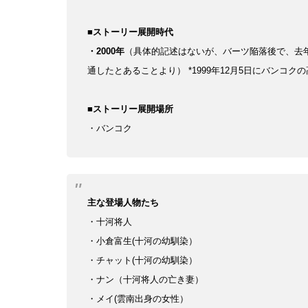
■ストーリー展開時代
・2000年
（具体的記述はないが、バーツ陥落後で、去年
通したとあることより）
*1999年12月5日にバンコ
■ストーリー展開場所
・バンコク
主な登場人物たち
・十河将人
・小倉富生(十河の幼馴染）
・チャット(十河の幼馴染）
・ナン（十河将人の亡き妻）
・メイ(雲南出身の女性）