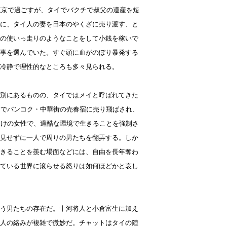
東京で過ごすが、タイでバクチで叔父の遺産を短
に、タイ人の妻を日本のやくざに売り渡す、と
の使いっ走りのようなことをして小銭を稼いで
事を選んでいた。すぐ頭に血がのぼり暴発する
冷静で理性的なところも多々見られる。
別にあるものの、タイではメイと呼ばれてきた
由でバンコク・中華街の売春宿に売り飛ばされ、
らけの女性で、過酷な環境で生きることを強制さ
見せずに一人で周りの男たちを翻弄する。しか
きることを羨む場面などには、自由を長年奪わ
ている世界に滾らせる怒りは如何ほどかと哀し
う男たちの存在だ。十河将人と小倉富生に加え
人の絡みが複雑で微妙だ。チャットはタイの陸