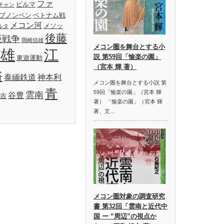
ファ
ビルマ
チャン
プノンペン
ベトナム戦
メコン河
メソッ
ルタ
後藤
亜戦争
岡崎信雄
メコン圏を舞台とする小
明雄
江
説 第59回「愉楽の園」
東遊運動
（宮本 輝 著）
裕
泰緬鉄道
神本利
メコン圏を舞台とする小説 第
青
59回「愉楽の園」（宮本 輝
雲南
谷豊
吉
著） 「愉楽の園」（宮本 輝
著、文…
メコン圏対象の調査研究
書 第32回「雲南と近代中
国 ー ”周辺”の視点か