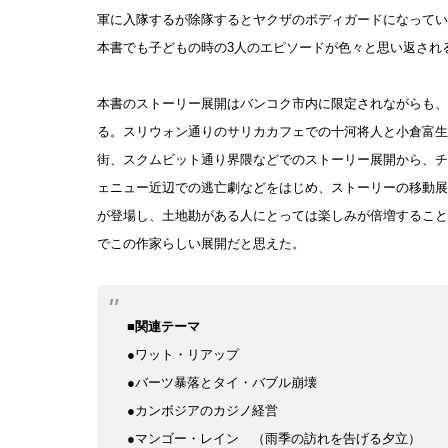
軍に入隊するが除隊するとヤクザのボディガードになってい
本書でも子どもの時の3人のエピソードが色々と思い返され
本書のストーリー展開はバンコク市内に限定されながらも、
る。スリウォン通りのサリカカフェでの十河将人と小倉富生
街、スクムビット通り界隈などでのストーリー展開から、チ
ェニュー近辺での逃亡劇などをはじめ、ストーリーの移動展
が登場し、土地勘がある人にとっては楽しみが倍増すること
でこの作家らしい展開だと思えた。
■関連テーマ
●ワット・リアップ
●バーツ暴落とタイ・バブル崩壊
●カンボジアのカジノ経営
●マンゴー・レイン （
雨季の訪れを告げる夕立）