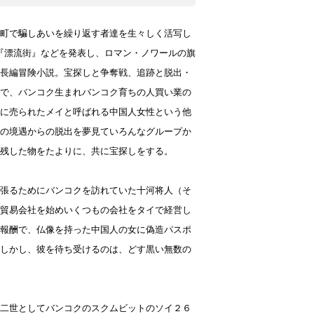
町で騙しあいを繰り返す者達を生々しく活写し
『漂流街』などを発表し、ロマン・ノワールの旗
長編冒険小説。宝探しと争奪戦、追跡と脱出・
で、バンコク生まれバンコク育ちの人買い業の
に売られたメイと呼ばれる中国人女性という他
の境遇からの脱出を夢見ていろんなグループか
残した物をたよりに、共に宝探しをする。
張るためにバンコクを訪れていた十河将人（そ
貿易会社を始めいくつもの会社をタイで経営し
報酬で、仏像を持った中国人の女に偽造パスポ
しかし、彼を待ち受けるのは、どす黒い無数の
二世としてバンコクのスクムビットのソイ２６