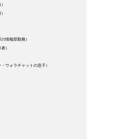
幕）
男）
軍の情報部勤務）
業者）
ー・ウォラチャットの息子）
）