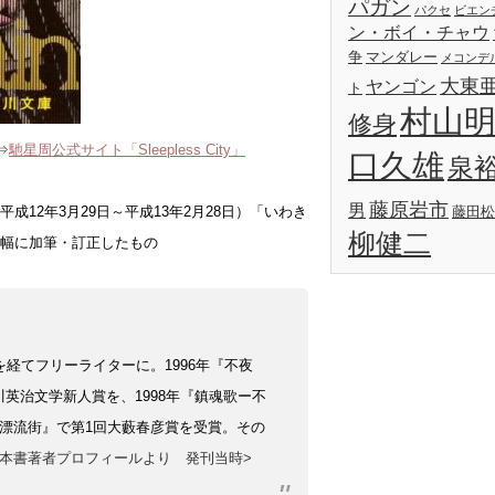
パガン
パクセ
ビエン
ン・ボイ・チャウ
争
マンダレー
メコンデ
大東
ヤンゴン
ト
村山
修身
⇒
馳星周公式サイト「Sleepless City」
口久雄
泉
藤原岩市
男
成12年3月29日
～平成13年2月28日）「いわき
藤田松
柳健二
幅に加筆・訂正したもの
を経てフリーライターに。1996年『不夜
英治文学新人賞を、1998年『鎮魂歌ー不
『漂流街』で第1回大藪春彦賞を受賞。その
<本書著者プロフィールより 発刊当時>