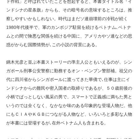
ド作戦」と呼ばれていたことを想起すると、本書タイトル名『イ
ンドシナの星条旗』からも、その暗号名の意味するところは、推
察しやすいかもしれない。時代はまだソ連崩壊前の冷戦が続く
1980年代後半で、軍のカンボジア駐留を続けるベトナム､ベトナ
ムとの間で険悪な関係を続ける中国に、アメリカやソ連などの思
惑がからむ国際情勢が､この小説の背景にある。
鏑木光彦と並ぶ本書ストーリーの準主人公ともいえるのが、シン
ガポール刑事公安警察に勤務するオン・ベンブン警部補。祖父の
代に四川省からシンガポールに渡ってきた華僑で､仕事は主にイ
ンドシナからの難民や密入国者の取締りであるが、５０歳前後の
小柄でぱっとしない風采の男で、スマートで正義感に満ちた男と
いうのでは全くなく、なかなか味のある印象的な登場人物だ。他
にもＣＩＡやＫＧＢにつながる人物など、いろいろと多彩な人物
が本書には登場するが､在外ベトナム人も含まれる。