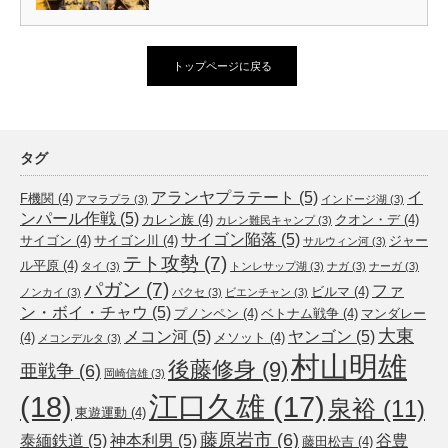
トップページに戻る
タグ
アランヤプラテート
(5)
イ
F機関
(4)
アマラプラ
(3)
インドージ湖
(3)
ンパール作戦
(5)
カレン族
(4)
クオン・デ
(4)
カレン難民キャンプ
(3)
サイゴン陥落
(5)
サイゴン
(4)
サイゴン川
(4)
ジャー
サルウィン河
(3)
テト攻勢
(7)
ル平原
(4)
タイ
(3)
トンレサップ湖
(3)
ナガ
(3)
ナーガ
(3)
パガン
(7)
ファ
ビルマ
(4)
ノンカイ
(3)
パクセ
(3)
ビエンチャン
(3)
ン・ボイ・チャウ
(5)
プノンペン
(4)
ベトナム戦争
(4)
マンダレー
大東
メコン河
(5)
ヤンゴン
(5)
(4)
メソット
(4)
メコンデルタ
(3)
村山明雄
後藤修身
(9)
亜戦争
(6)
岡崎信雄
(3)
(18)
江口久雄
(17)
泉裕
(11)
東遊運動
(4)
藤原岩市
(6)
泰緬鉄道
(5)
神本利男
(5)
谷豊
藤田松吉
(4)