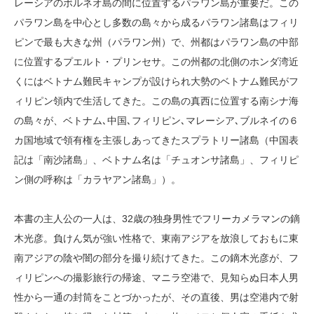
レーシアのボルネオ島の間に位置するパラワン島が重要だ。この
パラワン島を中心とし多数の島々から成るパラワン諸島はフィリ
ピンで最も大きな州（パラワン州）で、州都はパラワン島の中部
に位置するプエルト・プリンセサ。この州都の北側のホンダ湾近
くにはベトナム難民キャンプが設けられ大勢のベトナム難民がフ
ィリピン領内で生活してきた。この島の真西に位置する南シナ海
の島々が、ベトナム､中国､フィリピン､マレーシア､ブルネイの６
カ国地域で領有権を主張しあってきたスプラトリー諸島（中国表
記は「南沙諸島」、ベトナム名は「チュオンサ諸島」、フィリピ
ン側の呼称は「カラヤアン諸島」）。
本書の主人公の一人は、32歳の独身男性でフリーカメラマンの鏑
木光彦。負けん気が強い性格で、東南アジアを放浪しておもに東
南アジアの陰や闇の部分を撮り続けてきた。この鏑木光彦が、フ
ィリピンへの撮影旅行の帰途、マニラ空港で、見知らぬ日本人男
性から一通の封筒をことづかったが、その直後、男は空港内で射