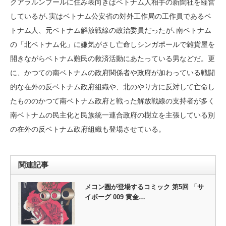
クアラルンプールに住み表向きはベトナム人相手の新聞社を経営
しているが､実はベトナム公安省の対外工作局の工作員であるベ
トナム人、元ベトナム解放戦線の政治委員だったが､南ベトナム
の「北ベトナム化」に嫌気がさし亡命しシンガポールで雑貨屋を
開きながらベトナム難民の救済活動にあたっている男などだ。更
に、かつての南ベトナムの政府関係者や政府が加わっている戦闘
的な在外の反ベトナム政府組織や、北のやり方に反対して亡命し
たもののかつて南ベトナム政府と戦った解放戦線の支持者が多く
南ベトナムの民主化と民族統一連合政府の樹立を主張している別
の在外の反ベトナム政府組織も登場させている。
関連記事
メコン圏が登場するコミック 第5回 「サ
イボーグ 009 黄金…