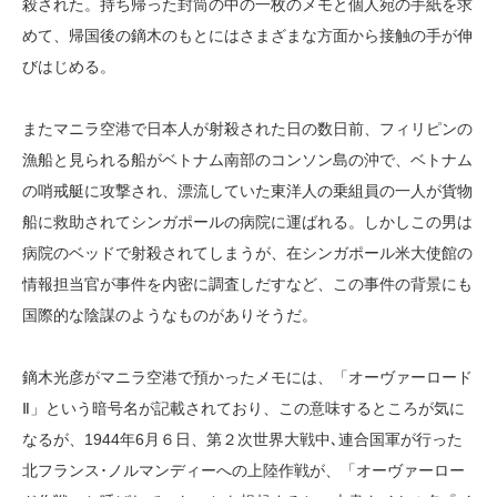
殺された。持ち帰った封筒の中の一枚のメモと個人宛の手紙を求
めて、帰国後の鏑木のもとにはさまざまな方面から接触の手が伸
びはじめる。
またマニラ空港で日本人が射殺された日の数日前、フィリピンの
漁船と見られる船がベトナム南部のコンソン島の沖で、ベトナム
の哨戒艇に攻撃され、漂流していた東洋人の乗組員の一人が貨物
船に救助されてシンガポールの病院に運ばれる。しかしこの男は
病院のベッドで射殺されてしまうが、在シンガポール米大使館の
情報担当官が事件を内密に調査しだすなど、この事件の背景にも
国際的な陰謀のようなものがありそうだ。
鏑木光彦がマニラ空港で預かったメモには、「オーヴァーロード
Ⅱ」という暗号名が記載されており、この意味するところが気に
なるが、1944年6月６日、第２次世界大戦中､連合国軍が行った
北フランス･ノルマンディーへの上陸作戦が、「オーヴァーロー