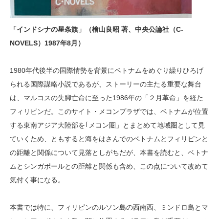
「インドシナの星条旗」（檜山良昭 著、中央公論社（C-
NOVELS）1987年8月）
1980年代後半の国際情勢を背景にベトナムをめぐり繰りひろげ
られる国際謀略小説であるが、ストーリーの主たる重要な舞台
は、マルコスの失脚亡命に至った1986年の「２月革命」を経た
フィリピンだ。このサイト・メコンプラザでは、ベトナムが位置
する東南アジア大陸部を｢メコン圏」とまとめて地域圏として見
ていくため、ともすると海をはさんでのベトナムとフィリピンと
の距離と関係について見落としがちだが、本書を読むと、ベトナ
ムとシンガポールとの距離と関係も含め、この点について改めて
気付く事になる。
本書では特に、フィリピンのルソン島の西南西、ミンドロ島とマ