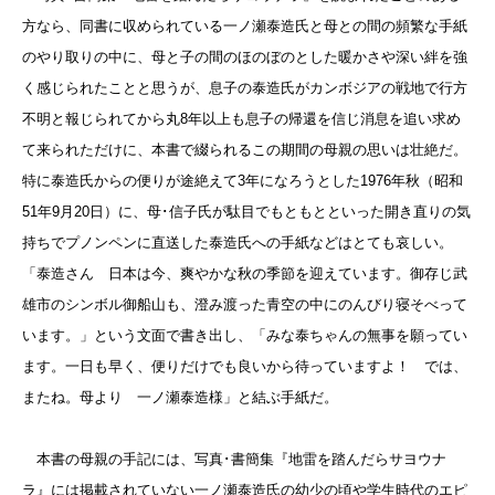
方なら、同書に収められている一ノ瀬泰造氏と母との間の頻繁な手紙
のやり取りの中に、母と子の間のほのぼのとした暖かさや深い絆を強
く感じられたことと思うが、
息子の泰造氏がカンボジアの戦地で行方
不明と報じられてから丸8年以上も息子の帰還を信じ消息を追い求め
て来られただけに、本書で綴られるこの期間の母親の思いは壮絶だ。
特に泰造氏からの便りが途絶えて3年になろうとした1976年秋（昭和
51年9月20日）に、母･信子氏が駄目でもともとといった開き直りの気
持ちでプノンペンに直送した泰造氏への手紙などはとても哀しい。
「泰造さん 日本は今、爽やかな秋の季節を迎えています。御存じ武
雄市のシンボル御船山も、澄み渡った青空の中にのんびり寝そべって
います。」という文面で書き出し、「みな泰ちゃんの無事を願ってい
ます。一日も早く、便りだけでも良いから待っていますよ！ では、
またね。母より 一ノ瀬泰造様」と結ぶ手紙だ。
本書の母親の手記には、
写真･書簡集『地雷を踏んだらサヨウナ
ラ』には掲載されていない
一ノ瀬泰造氏の幼少の頃や学生時代のエピ