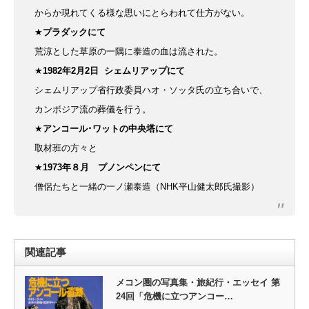
からか現れてくる様な思いにとらわれて仕方がない。
★
プラダックにて
荒涼とした草原の一隅に泰造の血は流された。
★
1982
年2月2日
シェムリアップにて
シェムリアップ省行政委員ハオ・ソッタ氏の立ち合いで、
カンボジア流の葬儀を行う。
★
アンコール･ワットの中央塔にて
取材班の方々と
★
1973
年８月
プノンペンにて
僧侶たちと一緒の一ノ瀬泰造（NHK平山健太郎氏撮影）
関連記事
メコン圏の写真集・旅紀行・エッセイ 第
24回「危機に立つアンコー…