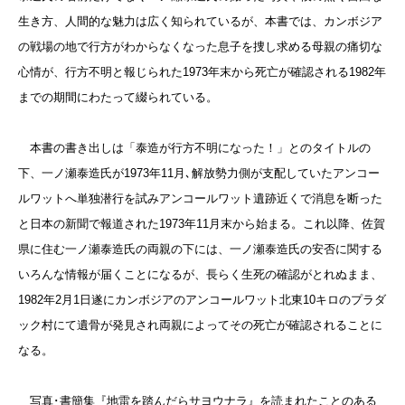
生き方、人間的な魅力は広く知られているが、本書では、カンボジア
の戦場の地で行方がわからなくなった息子を捜し求める母親の痛切な
心情が、行方不明と報じられた1973年末から死亡が確認される1982年
までの期間にわたって綴られている。
本書の書き出しは「泰造が行方不明になった！」とのタイトルの
下、一ノ瀬泰造氏が1973年11月､解放勢力側が支配していたアンコー
ルワットへ単独潜行を試みアンコールワット遺跡近くで消息を断った
と日本の新聞で報道された1973年11月末から始まる。これ以降、佐賀
県に住む一ノ瀬泰造氏の両親の下には、一ノ瀬泰造氏の安否に関する
いろんな情報が届くことになるが、長らく生死の確認がとれぬまま、
1982年2月1日遂にカンボジアのアンコールワット北東10キロのプラダ
ック村にて遺骨が発見され両親によってその死亡が確認されることに
なる。
写真･書簡集『地雷を踏んだらサヨウナラ』を読まれたことのある