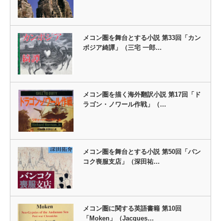
メコン圏を舞台とする小説 第33回「カン
ボジア綺譚」（三宅 一郎…
メコン圏を描く海外翻訳小説 第17回「ド
ラゴン・ノワール作戦」（…
メコン圏を舞台とする小説 第50回「バン
コク喪服支店」（深田祐…
メコン圏に関する英語書籍 第10回
「Moken」（Jacques…