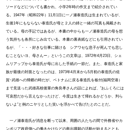
ソードなどについても書かれ、小学2年時の作文まで紹介されてい
る。1947年（昭和22年）11月1日に一ノ瀬泰造氏は生まれているが、
生後1年にもならない泰造氏が母と２人の姉と一緒の写真も掲載され
ている。母の手記ではあるが、本書の中からも一ノ瀬泰造氏の母を想
う気持ちも各所にじみ出ている。本書の裏表紙などにも引用されてい
るが、「・・・好きな仕事に賭ける シアワセな息子が死んでも悲し
むことないヨ、母さんー」というこの文章は、1972年4月23日、シェ
ムリアップから泰造氏が母に出した手紙の一節だ。また、泰造氏と家
族が最後の対面となったのは、1973年4月末から5月初の泰造氏の佐
賀･武雄への帰郷の時だが、ベトナムに戻る泰造氏を板付(福岡空港）
まで見送った武雄高校後輩の角良孝さんの話によれば、”おふくろには
可哀想だから言えなかったけど、今度は生きて帰れるかどうか、判ら
ないよ”と例のニヤリとした笑いを浮かべて告げたとのことだ。
一ノ瀬泰造氏が消息を断って以来、周囲の人たちの間で外務省やカ
ンボジア政府側への働きかけなどの救出嘆願の活動が始まるととも