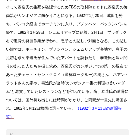
そして泰造氏の生死を確認するためTBSの取材陣とともに泰造氏の御
両親がカンボジアに向かうことになる。1982年1月20日、成田を発
ち、バンコク経由でホーチミンに入り、プノンペン、バッタンバンを
経て、1982年1月29日、シェムリアップに到着。2月1日、プラダック
村で遺骨の発掘作業が行われ、息子との悲しい対面となる。この悲し
い旅では、ホーチミン、プノンペン、シェムリアップ各地で、息子の
足跡を求め泰造氏が住んでいたアパートを訪ねたり、泰造氏と深い関
りのあった人たちを捜し求め、泰造氏がカンボジアでの第一の親友で
あったチェット・セン・クロイ（通称ロックルー)の奥さん、ネアン・
ラットさんの家や、泰造氏が当時”カンボジア一番の料理の旨いマダ
ム”と激賞していたレストランなどを訪ねている。尚、泰造氏の遺骨に
ついては、国外持ち出しには時間がかかり、ご両親が一旦先に帰国さ
れ、1982年3月12日故国に還っている。
（1982年3月13日の新聞報
道）