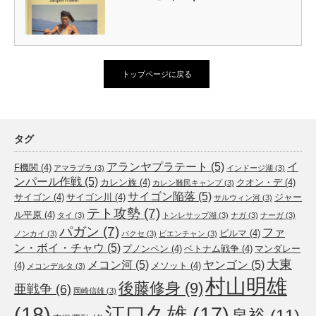
トップページに戻る
タグ
アランヤプラテート
(5)
イ
F機関
(4)
アマラプラ
(3)
インドージ湖
(3)
ンパール作戦
(5)
カレン族
(4)
クオン・デ
(4)
カレン難民キャンプ
(3)
サイゴン陥落
(5)
サイゴン
(4)
サイゴン川
(4)
ジャー
サルウィン河
(3)
テト攻勢
(7)
ル平原
(4)
タイ
(3)
トンレサップ湖
(3)
ナガ
(3)
ナーガ
(3)
パガン
(7)
ファ
ビルマ
(4)
ノンカイ
(3)
パクセ
(3)
ビエンチャン
(3)
ン・ボイ・チャウ
(5)
プノンペン
(4)
ベトナム戦争
(4)
マンダレー
大東
メコン河
(5)
ヤンゴン
(5)
(4)
メソット
(4)
メコンデルタ
(3)
村山明雄
後藤修身
(9)
亜戦争
(6)
岡崎信雄
(3)
(18)
江口久雄
(17)
泉裕
(11)