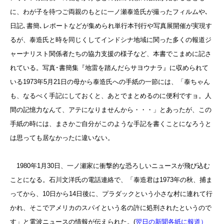
に、わが子を待つご両親のもとに一ノ瀬泰造氏が撮ったフィルムや､
日記､書簡､レポートなどが集められ単行本刊行や写真展開催が実現す
るが、泰造氏と時を同じくしてインドシナ地域に関った多くの報道ジ
ャーナリスト関係者たちの協力支援の様子など、本書でこまめに記さ
れている。
写真･書簡集『地雷を踏んだらサヨウナラ』に収められて
いる1973年5月21日の母から泰造氏への手紙の一節には、「泰ちゃん
も、なるべく手記にしておくと、あとでまとめるのに便利ですョ。人
間の記憶力なんて、アテになりませんから・・・」とあったが、この
手紙の時には、まさかご自分がこのような手記を書くことになろうと
は思っても居なかったに違いない。
1980年1月30日、一ノ瀬家に衝撃的な恐ろしいニュースが飛び込む
ことになる。石川文洋氏の電話連絡で、「泰造君は1973年の秋、捕ま
ってから、10日から14日後に、プラダックという小さな村に連れて行
かれ、そこでアメリカのスパイという名の許に処刑されたというので
す」と電波ニュースの情報が伝えられた。(
翌日の新聞各紙に報道
）