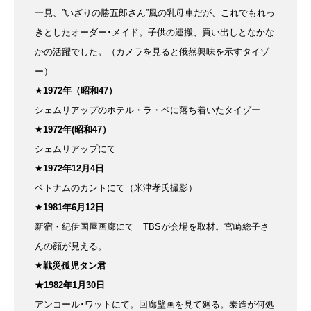
一見、”いざりの勝五郎さん”風の乳母車だが、これでもれっ
きとしたオーダー･メイド。子供の運搬、買い出しとなかな
かの活躍でした。
（カメラを見ると俄然興味を示すタイゾ
ー）
★
1972年（昭和47）
シェムリアップのホテル・ラ・ペに落ち着いたタイゾー
★
1972
年(昭和47）
シェムリアップにて
★
1972
年12月4日
ベトナムのカントにて
（米津孝氏撮影）
★
1981
年6月12日
新宿・紀伊国屋画廊にて TBSが会場を取材。
宮崎総子さ
んの顔が見える。
★
戦災孤児タン君
★1982年1月30日
アンコール･ワットにて。
回廊壁画を見て廻る。泰造が何処