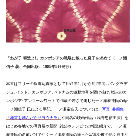
「わが子 泰造よ!」カンボジアの戦場に散った息子を求めて（一ノ瀬
信子 著、合同出版、1985年5月発行）
本書はフリーの報道写真家として1971年1月から約2年間､バングラデ
シュ､インド、カンボジア､ベトナムの激動地帯を駆け抜け､戦火のカ
ンボジア･アンコールワットで26歳の若さで殉じた一ノ瀬泰造氏の母･
一ノ瀬信子 氏による手記。一ノ瀬泰造氏については、
写真･書簡集
『地雷を踏んだらサヨウナラ』
や同名の映画作品（浅野忠信主演）を
はじめ各地での写真展や新聞･雑誌やテレビでの報道紹介で、一ノ瀬
泰造氏の名前だけでなく一ノ瀬泰造氏の撮った写真や彼の熱く自由な