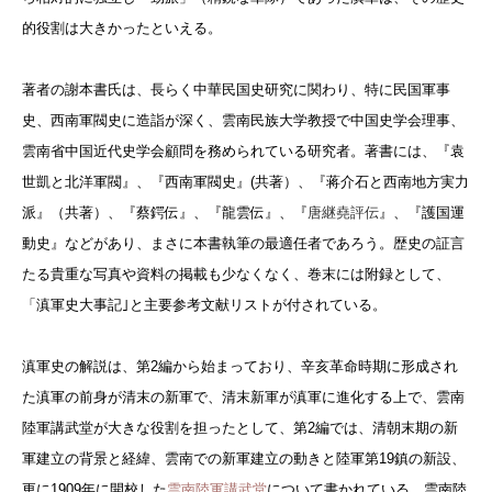
的役割は大きかったといえる。
著者の謝本書氏は、長らく中華民国史研究に関わり、特に民国軍事
史、西南軍閥史に造詣が深く、雲南民族大学教授で中国史学会理事、
雲南省中国近代史学会顧問を務められている研究者。著書には、『袁
世凱と北洋軍閥』、『西南軍閥史』(共著）、『蒋介石と西南地方実力
派』（共著）、『蔡鍔伝』、『龍雲伝』、『
唐継堯評伝
』、『護国運
動史』などがあり、まさに本書執筆の最適任者であろう。歴史の証言
たる貴重な写真や資料の掲載も少なくなく、巻末には附録として、
「滇軍史大事記｣と主要参考文献リストが付されている。
滇軍史の解説は、第2編から始まっており、辛亥革命時期に形成され
た滇軍の前身が清末の新軍で、清末新軍が滇軍に進化する上で、雲南
陸軍講武堂が大きな役割を担ったとして、第2編では、清朝末期の新
軍建立の背景と経緯、雲南での新軍建立の動きと陸軍第19鎮の新設、
更に1909年に開校した
雲南陸軍講武堂
について書かれている。雲南陸