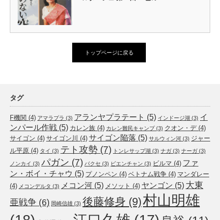
トップページに戻る
タグ
アランヤプラテート
(5)
イ
F機関
(4)
アマラプラ
(3)
インドージ湖
(3)
ンパール作戦
(5)
カレン族
(4)
クオン・デ
(4)
カレン難民キャンプ
(3)
サイゴン陥落
(5)
サイゴン
(4)
サイゴン川
(4)
ジャー
サルウィン河
(3)
テト攻勢
(7)
ル平原
(4)
タイ
(3)
トンレサップ湖
(3)
ナガ
(3)
ナーガ
(3)
パガン
(7)
ファ
ビルマ
(4)
ノンカイ
(3)
パクセ
(3)
ビエンチャン
(3)
ン・ボイ・チャウ
(5)
プノンペン
(4)
ベトナム戦争
(4)
マンダレー
大東
メコン河
(5)
ヤンゴン
(5)
(4)
メソット
(4)
メコンデルタ
(3)
村山明雄
後藤修身
(9)
亜戦争
(6)
岡崎信雄
(3)
(18)
江口久雄
(17)