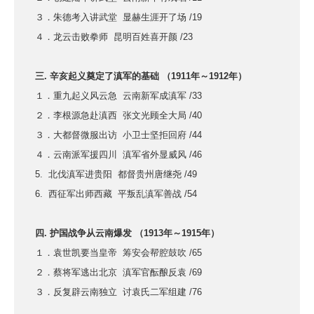
３．朱德考入讲武堂 显赫生涯开了场 /19
４．龙云击败拳师 昆明百姓喜开颜 /23
三. 辛亥起义奠定了滇军的基础 （1911年～1912年）
１．重九起义风云急 云南新军成滇军 /33
２．李根源急赴滇西 张文光顾全大局 /40
３．大都督微服出访 小卫士坚拒回府 /44
４．云南派军援四川 滇军省外显威风 /46
5. 北伐滇军进贵阳 都督贵州唐继尧 /49
6. 西征军出师西藏 平叛乱滇军善战 /54
四. 护国战争从云南爆发 （1913年～1915年）
１．袁世凯要当皇帝 筹安会帮腔鼓吹 /65
２．蔡将军逃出北京 滇军官酝酿反袁 /69
３．反复辟云南独立 讨袁氏二军组建 /76