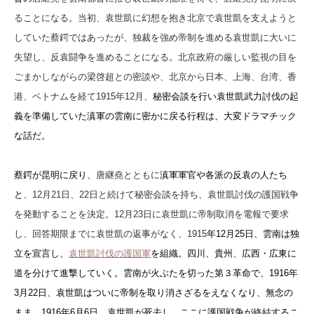
ることになる。当初、袁世凱に幻想を抱き北京で袁世凱を支えようと
していた蔡鍔ではあったが、独裁を強め帝制を進める袁世凱に大いに
失望し、反袁闘争を進めることになる。北京政府の厳しい監視の目を
ごまかしながらの梁啓超との密談や、北京から日本、上海、台湾、香
港、ベトナムを経て1915年12月、
秘密会談を行い袁世凱武力討伐の起
義を準備していた滇軍の雲南に密かに戻る行程は、大変ドラマチック
な話だ。
蔡鍔が昆明に戻り、
唐継堯とともに
滇軍軍官や各派の反袁の人たち
と
、12月21日、22日と続けて秘密会談を持ち、袁世凱討伐の護国戦争
を発動することを決定。12月23日に袁世凱に帝制取消を電報で要求
し、回答期限までに袁世凱の返事がなく、1915
年12月25日、雲南は独
立を宣言し、
袁世凱討伐の護国軍
を組織。四川、貴州、広西・広東に
道を分けて進撃していく。雲南が火ぶたを切った第３革命で、1916年
3月22日、袁世凱はついに帝制を取り消さざるをえなくなり、無念の
まま、1916年6月6日、袁世凱が死去し、ここに護国戦争が終結するこ