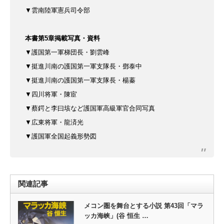
▼雲南陸軍憲兵司令部
本書第5章掲載写真・資料
▼護国第一軍梯団長・劉雲峰
▼挺進川南の護国第一軍
支隊長・鄧泰中
▼挺進川南の護国第一軍
支隊長・楊蓁
▼四川将軍・陳宦
▼蔡鍔と李曰垓など
護国軍高級軍官合同写真
▼広東将軍・龍済光
▼護国軍全国起義形勢図
関連記事
メコン圏を舞台とする小説 第43回「マラ
ッカ海峡」(谷 恒生 …