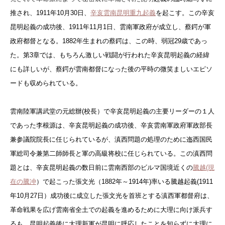
推され、1911年10月30日、
辛亥雲南昆明重九起義
を起こす。この辛亥
昆明起義の成功後、1911年11月1日、雲南軍政府が成立し、蔡鍔が軍
政府都督となる。1882年生まれの蔡鍔は、この時、弱冠29歳であっ
た。第3章では、もちろん激しい戦闘が行われた辛亥昆明起義の経緯
にも詳しいが、蔡鍔が雲南都督になった後の平時の微笑ましいエピソ
ードも収められている。
雲南陸軍講武堂の元総辦(校長）で辛亥昆明起義の主要リーダーの１人
であった李根源は、辛亥昆明起義の成功後、辛亥雲南軍政府軍政部長
兼参議院院長に任じられているが、滇西問題の処理のために迤西国民
軍総司令兼第二師師長と軍の高級将校に任じられている。この滇西問
題とは、辛亥昆明起義の数日前に雲南西部のビルマ国境近くの
騰越(現
在の騰冲
）で起こった張文光（1882年～1914年)率いる騰越起義(1911
年10月27日）成功後に成立した張文光を首班とする滇西軍都督府は、
革命戦果を広げ雲南省全土での起義を進めるために大理に向け派兵す
るも、昆明起義後に大理新軍が昆明に呼応したことを知らずに大理に