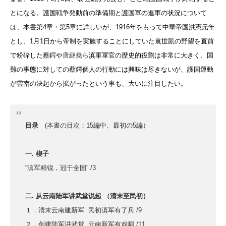
とになる。護国戦争発動前の準備期と護国軍の進軍の状況について
は、本書第4章・第5章に詳しいが、1916年をもって中華帝国洪憲元年
とし、1月1日から帝制を実施することにしていた袁世凱の野望を直前
で粉砕した蔡鍔や
唐継堯ら
滇軍軍官の歴史的役割は非常に大きく、国
難の事態に対しての蔡鍔個人の行動には興味は尽きないが、護国運動
が雲南の決起から拡がったという事も、大いに注目したい。
目录
(本書の目次：15編中、最初の5編）
一. 楔子
“滇军精锐，冠于全国” /3
二. 从云南陆军讲武堂说起 （清末至民初）
１．清末云南建新军 民初滇军有了兵 /9
２．创建陆军讲武堂 云南新军有戏唱 /11