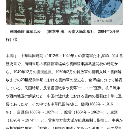
「民国劲旅 滇军风云」（谢本书 著、云南人民出版社、2004年5月発
行）①
本書は、
中華民国時期（1912年～1949年）の雲南軍たる滇軍に関する
歴史書で、清朝末期の雲南新軍編成や雲南陸軍講武堂開校の時期か
ら、1949年12月の
盧漢起義、1950
年2月の解放軍の昆明入城・雲南解
放までの20世紀前半期における雲南軍の歴史を、全15編に分けて解説
している。民国時期、反袁護国戦争や反蒋”一二・一”運動、抗日戦争
や西南地区の解放など、中国の近代史における雲南の役割は非常に重
要であったが、その中でも中華民国時期に、蔡鍔(1882年～1916
年）、
唐継堯(1883年～1927年）、
龍雲（1884年～1962年）、
盧漢
（1895年～1974年）と、
雲南地方実力派が組織編制し指揮し、中央か
ら相対的に独立し「勁旅」（精鋭な軍隊）であった滇軍は、その歴史