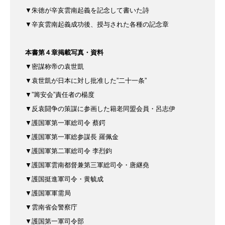
▼朱徳が辛亥雲南起義を
記念して書いた詩
▼辛亥雲南起義成功後、
授与された各種の記念章
本書第４章掲載写真・資料
▼密謀称帝の袁世凱
▼袁世凱が日本に対し批准
した”二十一条”
▼”籌安会”責任者の楊度
▼反袁闘争の策謀に参画した籍老同盟会員・呂志伊
▼護国軍第一軍総司令 蔡鍔
▼護国軍第一軍総参謀長
羅佩金
▼護国軍第二軍総司令 李烈鈞
▼護国軍雲南都督兼
第三軍総司令・唐継堯
▼護国挺進軍司令・黄毓成
▼護国軍軍需局
▼雲南省会警察庁
▼護国第一軍司令部