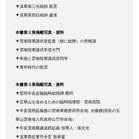
▼滇軍第三任統帥 龍雲
▼滇軍第四任統帥 盧漢
本書第２章掲載写真・資料
▼雲南陸軍講武堂監督
（後に総辦）の李根源
▼雲南陸軍講武学堂大門
▼朱徳と雲南陸軍講武堂同学
▼青年時代の龍雲
本書第３章掲載写真・資料
▼昆明辛亥起義臨時総指揮 蔡鍔
▼五華山を攻めるための臨時
指揮部・雲南貢院
▼辛亥昆明起義後の
雲南軍都督府所在地:
光復楼(現在の
五
華山雲南省人民政府
公庁所在地）
▼辛亥雲南騰越滇西起義
領導人・張文光
▼滇軍西征軍司令官 殷承瓛