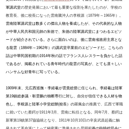
軍講武堂
の歴史発展において最も重要な役割を果たしたのが、学校の
教育長、後に校長になった雲南騰沖人の李根源（1879年～1965年）。
雲南陸軍講武堂は数多くの傑出人物を養成したが、その代表的な人物
が中華人民共和国元帥の朱徳で、朱徳の陸軍講武堂にまつわるエピソ
ードが紹介されている。さらに面白いのは、後に雲南省政府主席とな
る龍雲（1884年～1962年）の講武堂卒業前のエピソードだ。こちらの
話は中華民国初期の1914年秋の話でフランス人レスラーを負かした話
であるが、掲載されている青年時代の龍雲の写真が、とても凛々しい
ハンサムな好青年に写っている。
1909年末、元広西巡撫・李経羲が雲貴総督に任じられ、李経羲は陸軍
第19鎮総参議・靳雲鵬の独断専行に対し、自分が信任できる人材を物
色し、李根源と陸軍小学堂総辦(校長）の
羅佩金の推薦で、広西で軍職
に就いていた蔡鍔が1911年3月、雲南に転任となる。同年7月、蔡鍔は
新軍第19鎮第37協協統となり、1911年10月10日の辛亥武昌起義に触
発されて革命派によって秘密裏に準備された昆明
起義の臨時総司令に