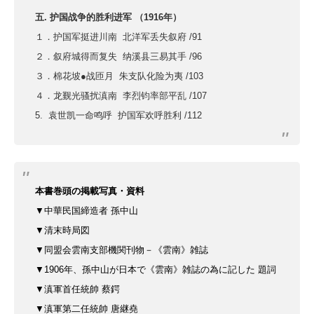
五. 护国战争的胜利进军 （1916年）
１．护国军挺进川南 北洋军丢失叙府 /91
２．叙府城得而复失 纳溪县三易其手 /96
３．棉花坡●战匝月 朱支队化险为夷 /103
４．龙觐光骚扰滇南 李烈钧率部平乱 /107
5. 袁世凯一命鸣呼 护国军欢呼胜利 /112
本書巻頭の掲載写真・資料
▼中華民国締造者 孫中山
▼清末時局図
▼同盟会雲南支部機関刊物
－《雲南》雑誌
▼1906年、孫中山が日本で
《雲南》雑誌の為に記した
題詞
▼滇軍首任統帥 蔡鍔
▼滇軍第二任統帥 唐継堯