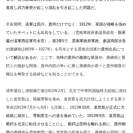
進攻し武力衝突が起こり混乱を引き起こした問題だ。
辛亥期間、
滇軍は四川、貴州だけでなく、1912年、英国が侵略を強め
ていたチベットにも出兵をしている
。（雲南軍政府参謀長総長・
殷承
瓛が滇軍西征軍司令官）。第3章5で、雲南軍政府軍政、参謀両部次長
の
唐継堯(1883年～1927年）を司令とする雲南北伐軍の
貴州出兵につ
いて解説があるが、ここで、当時の貴州の複雑な状況や、
唐継堯と蔡
鍔との微妙な関係、貴州内部の争いに乗じ唐継堯が易々と貴州都督の
職位を奪取する経緯などを知ることができる。
清帝退位し清朝滅亡後(1912年2月)、北京で中華民国臨時大総統に就任
した袁世凱は、独裁専制を進め、袁世凱を武力討伐しようとする第２
革命(1913年7月から9月）も圧殺し、1913
年10月、袁世凱が正式に大
総統に就任し、専制君主への道を進めていた。1913年9月、袁世凱は
蔡鍔を北京に転任させることにし、蔡鍔は昆明を離れる前に、貴州都
督の
唐継堯を雲南都督に推し袁世凱の批准を得て、唐継堯が昆明に戻