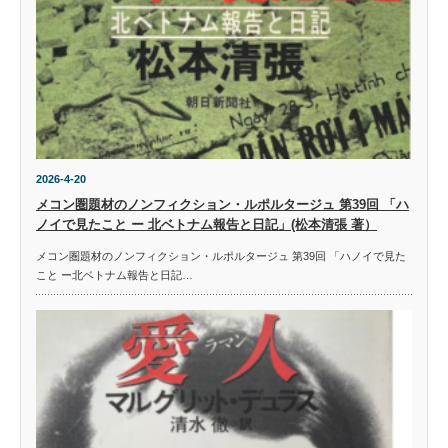
2026-4-20
メコン圏題材のノンフィクション・ルポルタージュ 第39回 「ハ
ノイで見たこと ー 北ベトナム報告と日記」(松本清張 著）
メコン圏題材のノンフィクション・ルポルタージュ 第39回 「ハノイで見た
こと ー北ベトナム報告と日記…