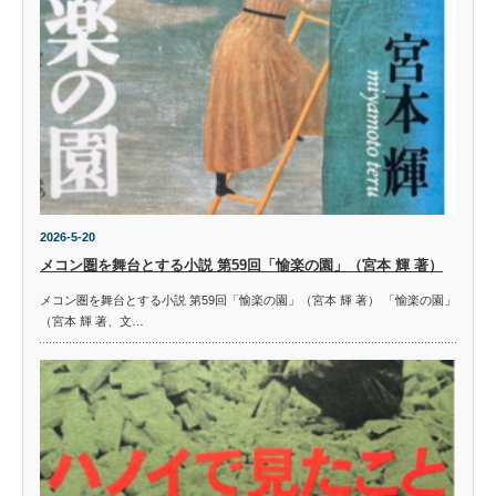
2026-5-20
メコン圏を舞台とする小説 第59回「愉楽の園」（宮本 輝 著）
メコン圏を舞台とする小説 第59回「愉楽の園」（宮本 輝 著） 「愉楽の園」
（宮本 輝 著、文…