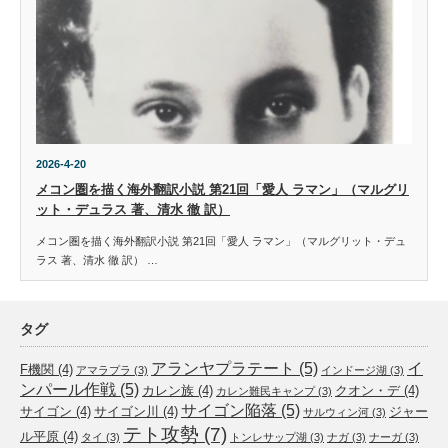
2026-4-20
メコン圏を描く海外翻訳小説 第21回「愛人 ラマン」（マルグリ
ット・デュラス 著、清水 徹 訳）
メコン圏を描く海外翻訳小説 第21回「愛人 ラマン」（マルグリット・デュ
ラス 著、清水 徹 訳） …
タグ
アランヤプラテート
(5)
イ
F機関
(4)
アマラプラ
(3)
インドージ湖
(3)
ンパール作戦
(5)
カレン族
(4)
クオン・デ
(4)
カレン難民キャンプ
(3)
サイゴン陥落
(5)
サイゴン
(4)
サイゴン川
(4)
ジャー
サルウィン河
(3)
テト攻勢
(7)
ル平原
(4)
タイ
(3)
トンレサップ湖
(3)
ナガ
(3)
ナーガ
(3)