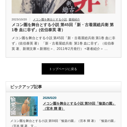
2023/10/20
メコン圏を舞台とする小説
,
書籍紹介
メコン圏を舞台とする小説 第45回「新・古着屋総兵衛 第
1巻 血に非ず」(佐伯泰英 著）
メコン圏を舞台とする小説 第45回「新・古着屋総兵衛 第1巻 血に非
ず」(佐伯泰英 著） 「新・古着屋総兵衛 第1巻 血に非ず」（佐伯泰
英 著、新潮文庫＜新潮社＞、2011年2月発行） <著者紹介＞ …
トップページに戻る
ピックアップ記事
2026/5/20
メコン圏を舞台とする小説 第59回「愉楽の園」
（宮本 輝 著）
メコン圏を舞台とする小説 第59回「愉楽の園」（宮本 輝 著） 「愉楽の園」
（宮本 輝 著、文…