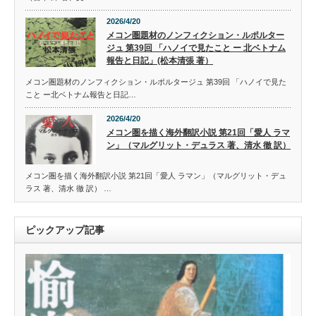
2026/4/20
メコン圏題材のノンフィクション・ルポルター
ジュ 第39回 「ハノイで見たこと ー 北ベトナム
報告と日記」(松本清張 著）
メコン圏題材のノンフィクション・ルポルタージュ 第39回 「ハノイで見た
こと ー北ベトナム報告と日記…
2026/4/20
メコン圏を描く海外翻訳小説 第21回「愛人 ラマ
ン」（マルグリット・デュラス 著、清水 徹 訳）
メコン圏を描く海外翻訳小説 第21回「愛人 ラマン」（マルグリット・デュ
ラス 著、清水 徹 訳） …
ピックアップ記事