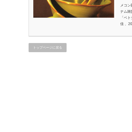
メコン
ナム雑貨
「ベトナ
佳 、2
トップページに戻る