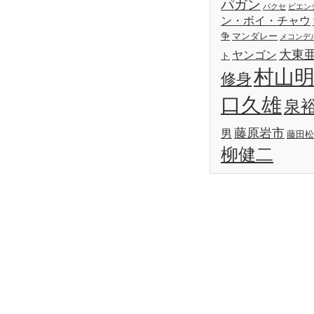
パガン
パクセ
ビエン
ン・ボイ・チャウ
争
マンダレー
メコンデ
大東
ヤンゴン
ト
村山
修身
口久雄
泉
藤原岩市
男
藤田松
柳健二