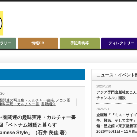
ラリー
情報DB
手記寄稿等
ディレクトリー
ニュース・イベント
2026/6/20
アジア専門出版社めこんによ
/20
チャンネル」開設
圏関連の写真集・カルチャー書籍
,
メコン圏
趣味実用・カルチャー書
,
書籍紹介
2026/5/1
企画展「『ミス・サイゴ
ン圏関連の趣味実用・カルチャー書
争、難民、そして文学」
0回「ベトナム雑貨と暮らす
館・歴史館＜東京都新宿
2026年5月1日～11月8
tnamese Style」（石井 良佳 著）