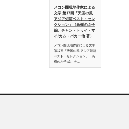
メコン圏現地作家による
文学 第17回「天国の風
アジア短篇ベスト・セレ
クション」（高樹のぶ子
編、チャン・トゥイ・マ
イ/カム・パカー他 著）
メコン圏現地作家による文学
第17回「天国の風 アジア短篇
ベスト・セレクション」（高
樹のぶ子 編、チ…