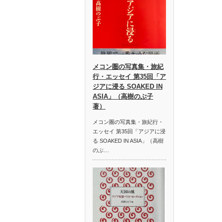
メコン圏の写真集・旅紀
行・エッセイ 第35回「ア
ジアに浸る SOAKED IN
ASIA」（高樹のぶ子
著）
メコン圏の写真集・旅紀行・
エッセイ 第35回「アジアに浸
る SOAKED IN ASIA」（高樹
のぶ…