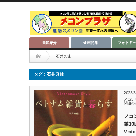
書籍紹介
企画特集
フォトギャ
石井良佳
タグ：石井良佳
2023/3
メコン
関連の
メコ
第1
Vie