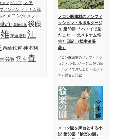
ファ
ビルマ
チャン
プノンペン
ベトナム戦
メコン河
メソッ
ルタ
メコン圏題材のノンフィ
後藤
クション・ルポルタージ
亜戦争
岡崎信雄
ュ 第39回 「ハノイで見
明雄
江
たこと ー 北ベトナム報
東遊運動
告と日記」(松本清張
裕
泰緬鉄道
神本利
著）
青
メコン圏題材のノンフィクシ
雲南
谷豊
吉
ョン・ルポルタージュ 第39回
「ハノイで見たこと ー北ベト
ナム報告と日記…
メコン圏を舞台とする小
説 第59回「愉楽の園」