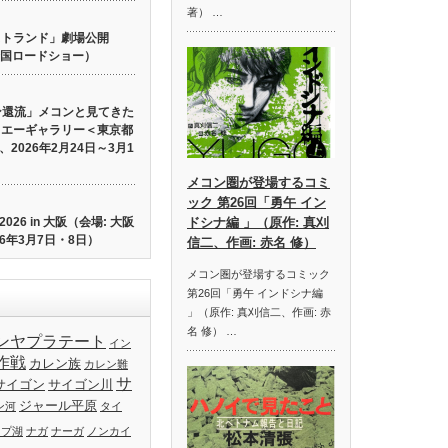
著） …
 ロストランド」劇場公開
り全国ロードショー）
ン還流」メコンと見てきた
イエーギャラリー＜東京都
2026年2月24日～3月1
メコン圏が登場するコミ
ック 第26回「勇午 イン
26 in 大阪（会場: 大阪
ドシナ編 」（原作: 真刈
6年3月7日・8日）
信二、作画: 赤名 修）
メコン圏が登場するコミック
第26回「勇午 インドシナ編
」（原作: 真刈信二、作画: 赤
名 修） …
ンヤプラテート
イン
作戦
カレン族
カレン難
サ
サイゴン
サイゴン川
ジャール平原
ン河
タイ
ップ湖
ナガ
ナーガ
ノンカイ