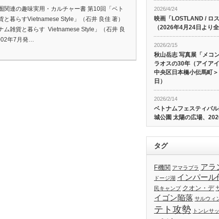
圏関連の趣味実用・カルチャー書 第10回「ベト
2026/4/24
映画「LOSTLAND /
と暮らすVietnamese Style」（石井 良佳 著）
（2026年4月24日よ
ム雑貨と暮らす Vietnamese Style」（石井 良
002年7月発…
2026/2/15
秋山岳志 写真展「メコ
ラオスの30年（アイア
中央区日本橋小伝馬町＞、
日）
2026/2/14
ベトナムフェスティバル20
城公園 太陽の広場、202
タグ
アラ
F機関
アマラプラ
インパール
ドージ湖
クオン・デ
民キャンプ
イゴン陥落
サルウィ
テト攻勢
トンレサ