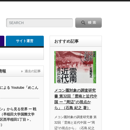
サイト運営
おすすめ記事
情報
過去の記事
る Youtube「めこん
メコン圏対象の調査研究
書 第32回「雲南と近代中
国 ー ”周辺”の視点か
ら」（石島 紀之 著）
ン』から見る世界 ー 戦
（早稲田大学国際文学
メコン圏対象の調査研究書 第
区西早稲田1丁目＞、
32回「雲南と近代中国 ー”周
日）
辺”の視点から」（石島 紀之