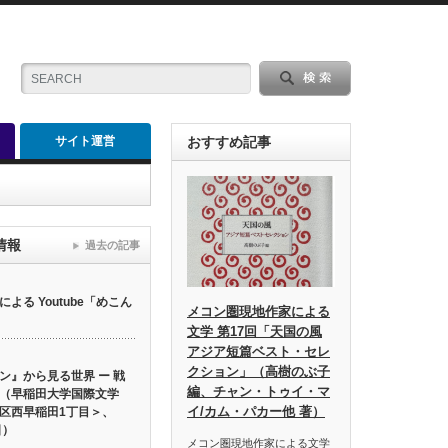
サイト運営
おすすめ記事
情報
過去の記事
る Youtube「めこん
メコン圏現地作家による
文学 第17回「天国の風
アジア短篇ベスト・セレ
クション」（高樹のぶ子
ン』から見る世界 ー 戦
編、チャン・トゥイ・マ
（早稲田大学国際文学
イ/カム・パカー他 著）
区西早稲田1丁目＞、
日）
メコン圏現地作家による文学