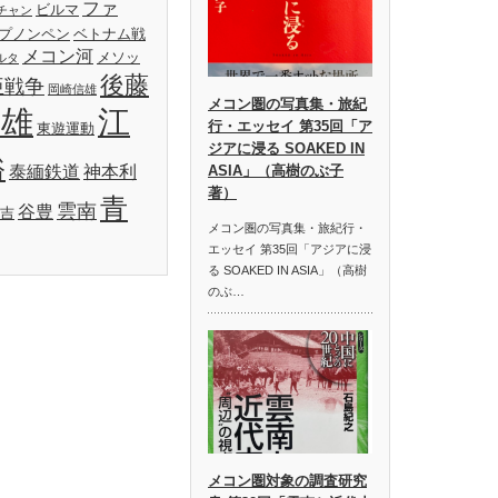
ファ
ビルマ
チャン
プノンペン
ベトナム戦
メコン河
メソッ
ルタ
後藤
亜戦争
岡崎信雄
メコン圏の写真集・旅紀
明雄
江
行・エッセイ 第35回「ア
東遊運動
ジアに浸る SOAKED IN
裕
泰緬鉄道
神本利
ASIA」（高樹のぶ子
著）
青
雲南
谷豊
吉
メコン圏の写真集・旅紀行・
エッセイ 第35回「アジアに浸
る SOAKED IN ASIA」（高樹
のぶ…
メコン圏対象の調査研究