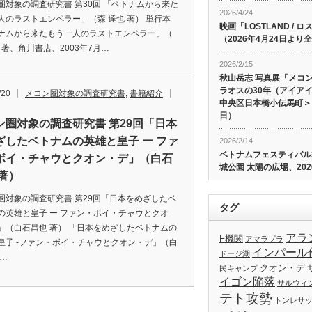
圏対象の調査研究書 第30回 「ベトナムから来た
2026/4/24
人のラストエンペラー」（森 達也 著） 単行本
映画「LOSTLAND /
ナムから来たもう一人のラストエンペラー」（
（2026年4月24日よ
 著、角川書店、2003年7月…
2026/2/15
秋山岳志 写真展「メコ
ラオスの30年（アイア
/20
メコン圏対象の調査研究書
,
書籍紹介
中央区日本橋小伝馬町＞、
日）
ン圏対象の調査研究書 第29回「日本
ざしたベトナムの英雄と皇子 ー ファ
2026/2/14
ベトナムフェスティバル20
ボイ・チャウとクオン・デ」（白石
城公園 太陽の広場、202
 著）
圏対象の調査研究書 第29回「日本をめざしたベ
タグ
の英雄と皇子 ー ファン・ボイ・チャウとクオ
」（白石昌也 著） 「日本をめざしたベトナムの
アラ
F機関
アマラプラ
皇子 -ファン・ボイ・チャウとクオン・デ」（白
インパール
ドージ湖
也…
クオン・デ
民キャンプ
イゴン陥落
サルウィ
テト攻勢
トンレサ