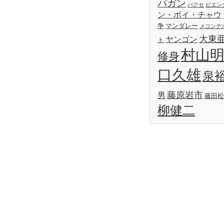
パガン
パクセ
ビエン
ン・ボイ・チャウ
争
マンダレー
メコンデ
大東
ヤンゴン
ト
村山
修身
口久雄
泉
藤原岩市
男
藤田松
柳健二