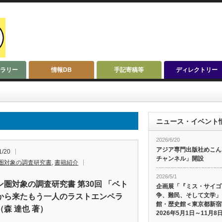
ラリー
情報DB
手記寄稿等
ディレクトリー
ニュース・イベント
2026/6/20
アジア専門出版社めこんによ
1/20
チャンネル」開設
圏対象の調査研究書
,
書籍紹介
2026/5/1
ン圏対象の調査研究書 第30回 「ベト
企画展「『ミス・サイゴ
争、難民、そして文学」
から来たもう一人のラストエンペラ
館・歴史館＜東京都新宿
（森 達也 著）
2026年5月1日～11月8