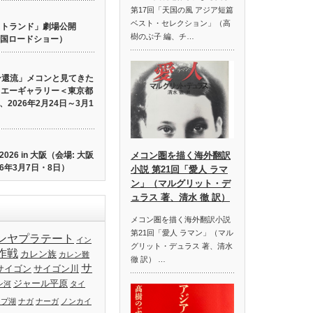
第17回「天国の風 アジア短篇
ベスト・セレクション」（高
 ロストランド」劇場公開
樹のぶ子 編、チ…
り全国ロードショー）
ン還流」メコンと見てきた
イエーギャラリー＜東京都
2026年2月24日～3月1
26 in 大阪（会場: 大阪
メコン圏を描く海外翻訳
6年3月7日・8日）
小説 第21回「愛人 ラマ
ン」（マルグリット・デ
ュラス 著、清水 徹 訳）
メコン圏を描く海外翻訳小説
第21回「愛人 ラマン」（マル
ンヤプラテート
イン
グリット・デュラス 著、清水
作戦
カレン族
カレン難
徹 訳） …
サ
サイゴン
サイゴン川
ジャール平原
ン河
タイ
ップ湖
ナガ
ナーガ
ノンカイ