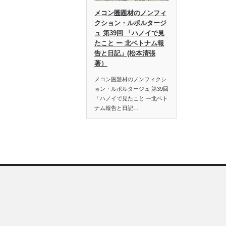
メコン圏題材のノンフィ
クション・ルポルタージ
ュ 第39回 「ハノイで見
たこと ー 北ベトナム報
告と日記」(松本清張
著）
メコン圏題材のノンフィクシ
ョン・ルポルタージュ 第39回
「ハノイで見たこと ー北ベト
ナム報告と日記…