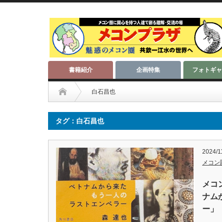
書籍紹介
企画特集
フォトギャ
白石昌也
タグ：白石昌也
2024/1
メコン
メコ
ナム
ー」