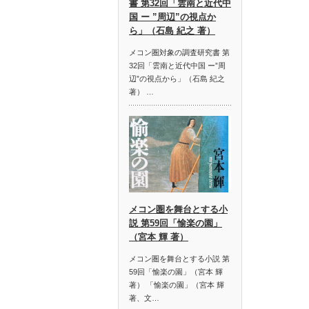
書 第32回「雲南と近代中
国 ー ”周辺”の視点か
ら」（石島 紀之 著）
メコン圏対象の調査研究書 第
32回「雲南と近代中国 ー”周
辺”の視点から」（石島 紀之
著） …
メコン圏を舞台とする小
説 第59回「愉楽の園」
（宮本 輝 著）
メコン圏を舞台とする小説 第
59回「愉楽の園」（宮本 輝
著） 「愉楽の園」（宮本 輝
著、文…