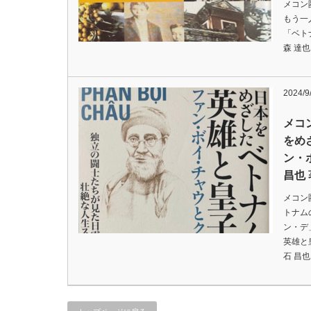
メコン
もう一
「ベト
森 達也
2024/9
メコ
をめ
ン・
昌也
メコン
トナム
ン・デ
英雄と
石 昌