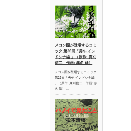
メコン圏が登場するコミ
ック 第26回「勇午 イン
ドシナ編 」（原作: 真刈
信二、作画: 赤名 修）
メコン圏が登場するコミック
第26回「勇午 インドシナ編
」（原作: 真刈信二、作画: 赤
名 修） …