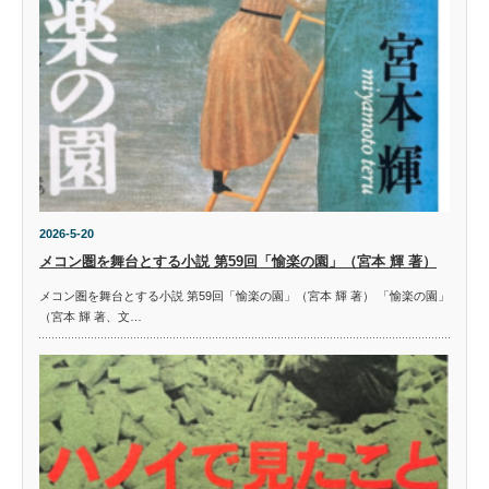
2026-5-20
メコン圏を舞台とする小説 第59回「愉楽の園」（宮本 輝 著）
メコン圏を舞台とする小説 第59回「愉楽の園」（宮本 輝 著） 「愉楽の園」
（宮本 輝 著、文…