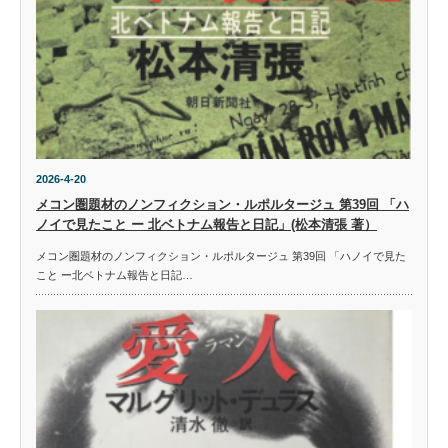
2026-4-20
メコン圏題材のノンフィクション・ルポルタージュ 第39回 「ハ
ノイで見たこと ー 北ベトナム報告と日記」(松本清張 著）
メコン圏題材のノンフィクション・ルポルタージュ 第39回 「ハノイで見た
こと ー北ベトナム報告と日記…