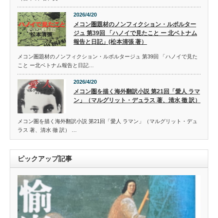
2026/4/20
メコン圏題材のノンフィクション・ルポルター
ジュ 第39回 「ハノイで見たこと ー 北ベトナム
報告と日記」(松本清張 著）
メコン圏題材のノンフィクション・ルポルタージュ 第39回 「ハノイで見た
こと ー北ベトナム報告と日記…
2026/4/20
メコン圏を描く海外翻訳小説 第21回「愛人 ラマ
ン」（マルグリット・デュラス 著、清水 徹 訳）
メコン圏を描く海外翻訳小説 第21回「愛人 ラマン」（マルグリット・デュ
ラス 著、清水 徹 訳） …
ピックアップ記事