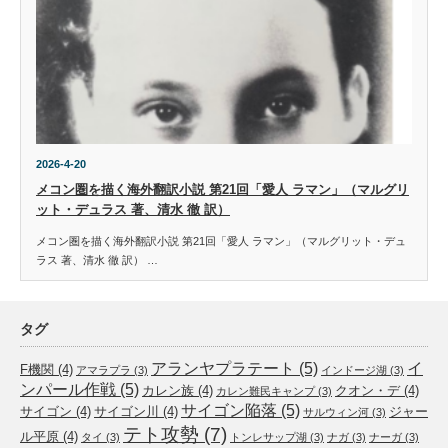
2026-4-20
メコン圏を描く海外翻訳小説 第21回「愛人 ラマン」（マルグリ
ット・デュラス 著、清水 徹 訳）
メコン圏を描く海外翻訳小説 第21回「愛人 ラマン」（マルグリット・デュ
ラス 著、清水 徹 訳） …
タグ
アランヤプラテート
(5)
イ
F機関
(4)
アマラプラ
(3)
インドージ湖
(3)
ンパール作戦
(5)
カレン族
(4)
クオン・デ
(4)
カレン難民キャンプ
(3)
サイゴン陥落
(5)
サイゴン
(4)
サイゴン川
(4)
ジャー
サルウィン河
(3)
テト攻勢
(7)
ル平原
(4)
タイ
(3)
トンレサップ湖
(3)
ナガ
(3)
ナーガ
(3)