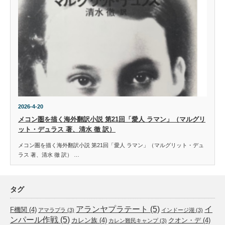
2026-4-20
メコン圏を描く海外翻訳小説 第21回「愛人 ラマン」（マルグリ
ット・デュラス 著、清水 徹 訳）
メコン圏を描く海外翻訳小説 第21回「愛人 ラマン」（マルグリット・デュ
ラス 著、清水 徹 訳） …
タグ
アランヤプラテート
(5)
イ
F機関
(4)
アマラプラ
(3)
インドージ湖
(3)
ンパール作戦
(5)
カレン族
(4)
クオン・デ
(4)
カレン難民キャンプ
(3)