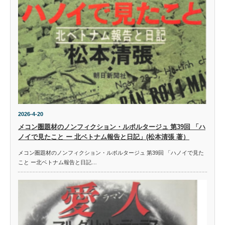
2026-4-20
メコン圏題材のノンフィクション・ルポルタージュ 第39回 「ハ
ノイで見たこと ー 北ベトナム報告と日記」(松本清張 著）
メコン圏題材のノンフィクション・ルポルタージュ 第39回 「ハノイで見た
こと ー北ベトナム報告と日記…