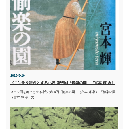
2026-5-20
メコン圏を舞台とする小説 第59回「愉楽の園」（宮本 輝 著）
メコン圏を舞台とする小説 第59回「愉楽の園」（宮本 輝 著） 「愉楽の園」
（宮本 輝 著、文…