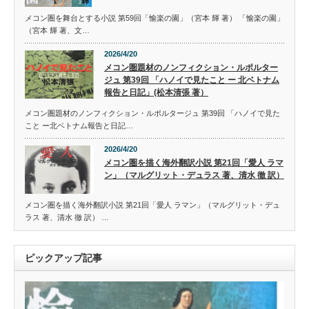
メコン圏を舞台とする小説 第59回「愉楽の園」（宮本 輝 著） 「愉楽の園」
（宮本 輝 著、文…
2026/4/20
メコン圏題材のノンフィクション・ルポルター
ジュ 第39回 「ハノイで見たこと ー 北ベトナム
報告と日記」(松本清張 著）
メコン圏題材のノンフィクション・ルポルタージュ 第39回 「ハノイで見た
こと ー北ベトナム報告と日記…
2026/4/20
メコン圏を描く海外翻訳小説 第21回「愛人 ラマ
ン」（マルグリット・デュラス 著、清水 徹 訳）
メコン圏を描く海外翻訳小説 第21回「愛人 ラマン」（マルグリット・デュ
ラス 著、清水 徹 訳） …
ピックアップ記事