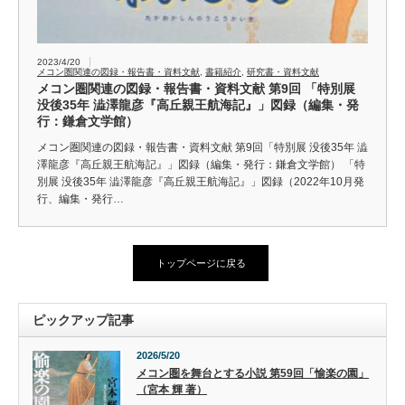
2023/4/20
メコン圏関連の図録・報告書・資料文献
,
書籍紹介
,
研究書・資料文献
メコン圏関連の図録・報告書・資料文献 第9回 「特別展
没後35年 澁澤龍彦『高丘親王航海記』」図録（編集・発
行：鎌倉文学館）
メコン圏関連の図録・報告書・資料文献 第9回「特別展 没後35年 澁
澤龍彦『高丘親王航海記』」図録（編集・発行：鎌倉文学館） 「特
別展 没後35年 澁澤龍彦『高丘親王航海記』」図録（2022年10月発
行、編集・発行…
トップページに戻る
ピックアップ記事
2026/5/20
メコン圏を舞台とする小説 第59回「愉楽の園」
（宮本 輝 著）