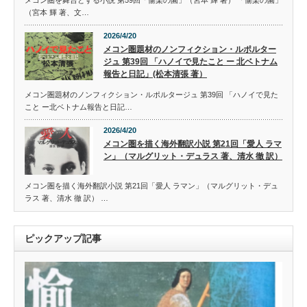
（宮本 輝 著、文…
2026/4/20
メコン圏題材のノンフィクション・ルポルター
ジュ 第39回 「ハノイで見たこと ー 北ベトナム
報告と日記」(松本清張 著）
メコン圏題材のノンフィクション・ルポルタージュ 第39回 「ハノイで見た
こと ー北ベトナム報告と日記…
2026/4/20
メコン圏を描く海外翻訳小説 第21回「愛人 ラマ
ン」（マルグリット・デュラス 著、清水 徹 訳）
メコン圏を描く海外翻訳小説 第21回「愛人 ラマン」（マルグリット・デュ
ラス 著、清水 徹 訳） …
ピックアップ記事