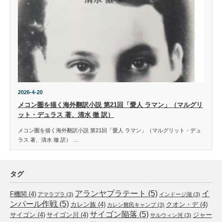
2026-4-20
メコン圏を描く海外翻訳小説 第21回「愛人 ラマン」（マルグリ
ット・デュラス 著、清水 徹 訳）
メコン圏を描く海外翻訳小説 第21回「愛人 ラマン」（マルグリット・デュ
ラス 著、清水 徹 訳） …
タグ
アランヤプラテート
(5)
イ
F機関
(4)
アマラプラ
(3)
インドージ湖
(3)
ンパール作戦
(5)
カレン族
(4)
クオン・デ
(4)
カレン難民キャンプ
(3)
サイゴン陥落
(5)
サイゴン
(4)
サイゴン川
(4)
ジャー
サルウィン河
(3)