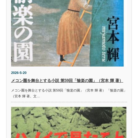
2026-5-20
メコン圏を舞台とする小説 第59回「愉楽の園」（宮本 輝 著）
メコン圏を舞台とする小説 第59回「愉楽の園」（宮本 輝 著） 「愉楽の園」
（宮本 輝 著、文…