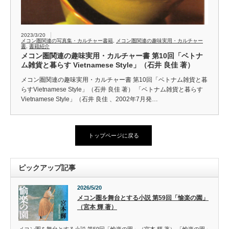
2023/3/20
メコン圏関連の写真集・カルチャー書籍
,
メコン圏関連の趣味実用・カルチャー
書
,
書籍紹介
メコン圏関連の趣味実用・カルチャー書 第10回「ベトナ
ム雑貨と暮らす Vietnamese Style」（石井 良佳 著）
メコン圏関連の趣味実用・カルチャー書 第10回「ベトナム雑貨と暮
らすVietnamese Style」（石井 良佳 著） 「ベトナム雑貨と暮らす
Vietnamese Style」（石井 良佳 、2002年7月発…
トップページに戻る
ピックアップ記事
2026/5/20
メコン圏を舞台とする小説 第59回「愉楽の園」
（宮本 輝 著）
メコン圏を舞台とする小説 第59回「愉楽の園」（宮本 輝 著） 「愉楽の園」