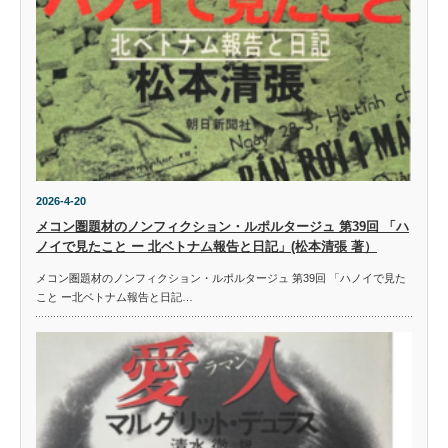
2026-4-20
メコン圏題材のノンフィクション・ルポルタージュ 第39回 「ハ
ノイで見たこと ー 北ベトナム報告と日記」(松本清張 著）
メコン圏題材のノンフィクション・ルポルタージュ 第39回 「ハノイで見た
こと ー北ベトナム報告と日記…