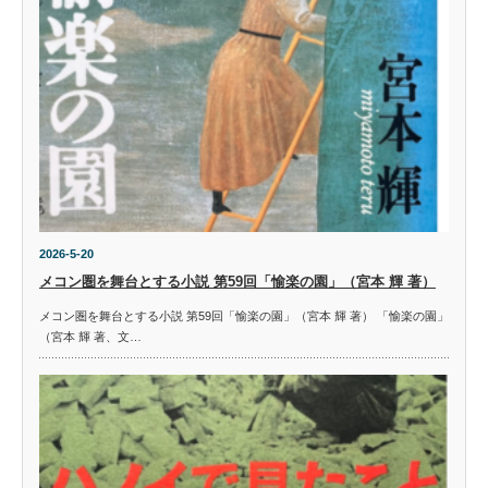
2026-5-20
メコン圏を舞台とする小説 第59回「愉楽の園」（宮本 輝 著）
メコン圏を舞台とする小説 第59回「愉楽の園」（宮本 輝 著） 「愉楽の園」
（宮本 輝 著、文…