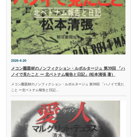
2026-4-20
メコン圏題材のノンフィクション・ルポルタージュ 第39回 「ハ
ノイで見たこと ー 北ベトナム報告と日記」(松本清張 著）
メコン圏題材のノンフィクション・ルポルタージュ 第39回 「ハノイで見た
こと ー北ベトナム報告と日記…