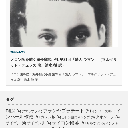
2026-4-20
メコン圏を描く海外翻訳小説 第21回「愛人 ラマン」（マルグリ
ット・デュラス 著、清水 徹 訳）
メコン圏を描く海外翻訳小説 第21回「愛人 ラマン」（マルグリット・デュ
ラス 著、清水 徹 訳） …
タグ
アランヤプラテート
(5)
イ
F機関
(4)
アマラプラ
(3)
インドージ湖
(3)
ンパール作戦
(5)
カレン族
(4)
クオン・デ
(4)
カレン難民キャンプ
(3)
サイゴン陥落
(5)
サイゴン
(4)
サイゴン川
(4)
ジャー
サルウィン河
(3)