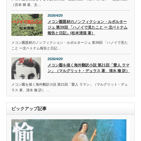
（宮本 輝 著、文…
2026/4/20
メコン圏題材のノンフィクション・ルポルター
ジュ 第39回 「ハノイで見たこと ー 北ベトナム
報告と日記」(松本清張 著）
メコン圏題材のノンフィクション・ルポルタージュ 第39回 「ハノイで見た
こと ー北ベトナム報告と日記…
2026/4/20
メコン圏を描く海外翻訳小説 第21回「愛人 ラマ
ン」（マルグリット・デュラス 著、清水 徹 訳）
メコン圏を描く海外翻訳小説 第21回「愛人 ラマン」（マルグリット・デュ
ラス 著、清水 徹 訳） …
ピックアップ記事