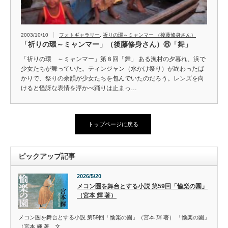
2003/10/10
フォトギャラリー
,
祈りの環～ミャンマー （後藤修身さん）
「祈りの環～ミャンマー」（後藤修身さん）⑧「舞」
「祈りの環 ～ミャンマー」第８回「舞」 ある漁村の夕暮れ、浜で
少女たちが舞っていた。ティンジャン（水かけ祭り）が終わったば
かりで、祭りの余韻が少女たちを包んでいたのだろう。レンズを向
けると怪訝な表情を浮かべ踊りは止まっ…
トップページに戻る
ピックアップ記事
2026/5/20
メコン圏を舞台とする小説 第59回「愉楽の園」
（宮本 輝 著）
メコン圏を舞台とする小説 第59回「愉楽の園」（宮本 輝 著） 「愉楽の園」
（宮本 輝 著、文…