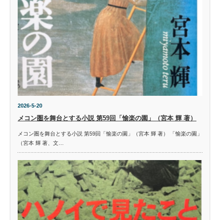
2026-5-20
メコン圏を舞台とする小説 第59回「愉楽の園」（宮本 輝 著）
メコン圏を舞台とする小説 第59回「愉楽の園」（宮本 輝 著） 「愉楽の園」
（宮本 輝 著、文…