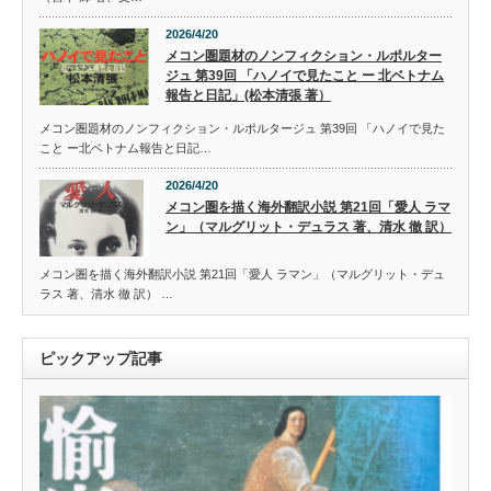
2026/4/20
メコン圏題材のノンフィクション・ルポルター
ジュ 第39回 「ハノイで見たこと ー 北ベトナム
報告と日記」(松本清張 著）
メコン圏題材のノンフィクション・ルポルタージュ 第39回 「ハノイで見た
こと ー北ベトナム報告と日記…
2026/4/20
メコン圏を描く海外翻訳小説 第21回「愛人 ラマ
ン」（マルグリット・デュラス 著、清水 徹 訳）
メコン圏を描く海外翻訳小説 第21回「愛人 ラマン」（マルグリット・デュ
ラス 著、清水 徹 訳） …
ピックアップ記事