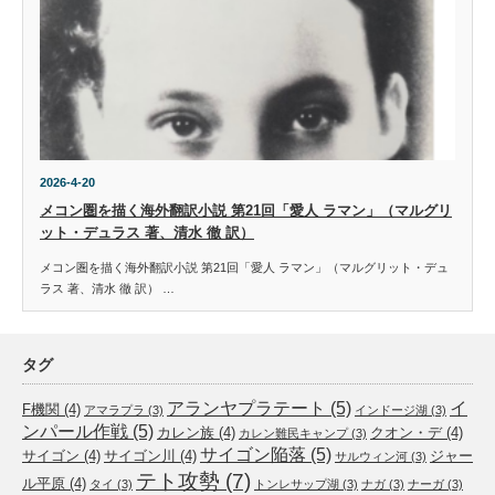
2026-4-20
メコン圏を描く海外翻訳小説 第21回「愛人 ラマン」（マルグリ
ット・デュラス 著、清水 徹 訳）
メコン圏を描く海外翻訳小説 第21回「愛人 ラマン」（マルグリット・デュ
ラス 著、清水 徹 訳） …
タグ
アランヤプラテート
(5)
イ
F機関
(4)
アマラプラ
(3)
インドージ湖
(3)
ンパール作戦
(5)
カレン族
(4)
クオン・デ
(4)
カレン難民キャンプ
(3)
サイゴン陥落
(5)
サイゴン
(4)
サイゴン川
(4)
ジャー
サルウィン河
(3)
テト攻勢
(7)
ル平原
(4)
タイ
(3)
トンレサップ湖
(3)
ナガ
(3)
ナーガ
(3)