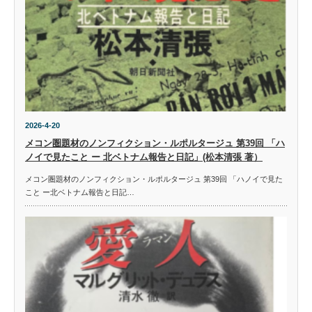
2026-4-20
メコン圏題材のノンフィクション・ルポルタージュ 第39回 「ハ
ノイで見たこと ー 北ベトナム報告と日記」(松本清張 著）
メコン圏題材のノンフィクション・ルポルタージュ 第39回 「ハノイで見た
こと ー北ベトナム報告と日記…