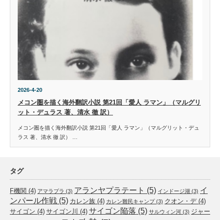
2026-4-20
メコン圏を描く海外翻訳小説 第21回「愛人 ラマン」（マルグリ
ット・デュラス 著、清水 徹 訳）
メコン圏を描く海外翻訳小説 第21回「愛人 ラマン」（マルグリット・デュ
ラス 著、清水 徹 訳） …
タグ
アランヤプラテート
(5)
イ
F機関
(4)
アマラプラ
(3)
インドージ湖
(3)
ンパール作戦
(5)
カレン族
(4)
クオン・デ
(4)
カレン難民キャンプ
(3)
サイゴン陥落
(5)
サイゴン
(4)
サイゴン川
(4)
ジャー
サルウィン河
(3)