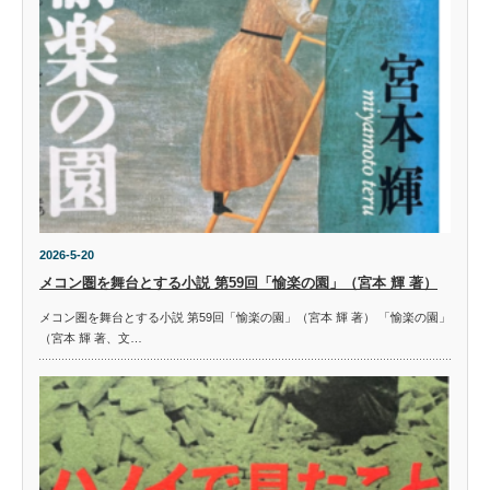
2026-5-20
メコン圏を舞台とする小説 第59回「愉楽の園」（宮本 輝 著）
メコン圏を舞台とする小説 第59回「愉楽の園」（宮本 輝 著） 「愉楽の園」
（宮本 輝 著、文…