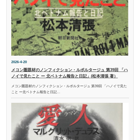
2026-4-20
メコン圏題材のノンフィクション・ルポルタージュ 第39回 「ハ
ノイで見たこと ー 北ベトナム報告と日記」(松本清張 著）
メコン圏題材のノンフィクション・ルポルタージュ 第39回 「ハノイで見た
こと ー北ベトナム報告と日記…