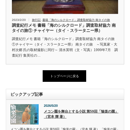
2023/2/20
旅行記
,
書籍「海のシルクロード」調査取材協力 南タイの旅
調査紀行メモ 書籍「海のシルクロード」調査取材協力 南
タイの旅① チャイヤー（タイ・スラータニー県）
調査紀行メモ 書籍「海のシルクロード」調査取材協力 南タイの旅
①チャイヤー（タイ・スラータニー県） 南タイの旅 ～写真家・大
村次郷 氏の取材撮影に同行～ 清水英明（文・写真）1999年7月 調
査紀行 集英社の…
トップページに戻る
ピックアップ記事
2026/5/20
メコン圏を舞台とする小説 第59回「愉楽の園」
（宮本 輝 著）
メコン圏を舞台とする小説 第59回「愉楽の園」（宮本 輝 著） 「愉楽の園」