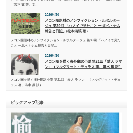
（宮本 輝 著、文…
2026/4/20
メコン圏題材のノンフィクション・ルポルター
ジュ 第39回 「ハノイで見たこと ー 北ベトナム
報告と日記」(松本清張 著）
メコン圏題材のノンフィクション・ルポルタージュ 第39回 「ハノイで見た
こと ー北ベトナム報告と日記…
2026/4/20
メコン圏を描く海外翻訳小説 第21回「愛人 ラマ
ン」（マルグリット・デュラス 著、清水 徹 訳）
メコン圏を描く海外翻訳小説 第21回「愛人 ラマン」（マルグリット・デュ
ラス 著、清水 徹 訳） …
ピックアップ記事