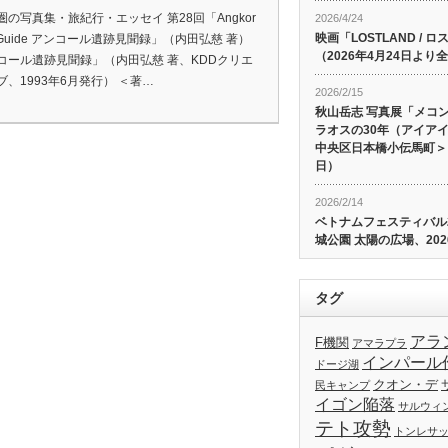
圏の写真集・旅紀行・エッセイ 第28回「Angkor
2026/4/24
映画「LOSTLAND /
o Guide アンコール遺跡見聞録」（内田弘慈 著）
（2026年4月24日よ
コール遺跡見聞録」（内田弘慈 著、KDDクリエ
ブ、1993年6月発行） ＜著…
2026/2/15
秋山岳志 写真展「メコ
ラオスの30年（アイア
中央区日本橋小伝馬町＞、
日）
2026/2/14
ベトナムフェスティバル20
城公園 太陽の広場、202
タグ
アラ
F機関
アマラプラ
インパール
ドージ湖
クオン・デ
民キャンプ
イゴン陥落
サルウィ
テト攻勢
トンレサ