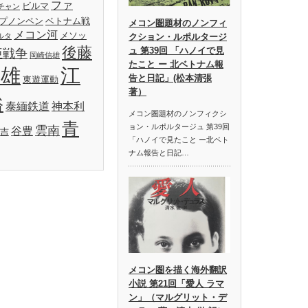
ファ
ビルマ
チャン
プノンペン
ベトナム戦
メコン圏題材のノンフィ
メコン河
メソッ
ルタ
クション・ルポルタージ
後藤
ュ 第39回 「ハノイで見
亜戦争
岡崎信雄
たこと ー 北ベトナム報
明雄
江
告と日記」(松本清張
東遊運動
著）
裕
泰緬鉄道
神本利
メコン圏題材のノンフィクシ
青
ョン・ルポルタージュ 第39回
雲南
谷豊
吉
「ハノイで見たこと ー北ベト
ナム報告と日記…
メコン圏を描く海外翻訳
小説 第21回「愛人 ラマ
ン」（マルグリット・デ