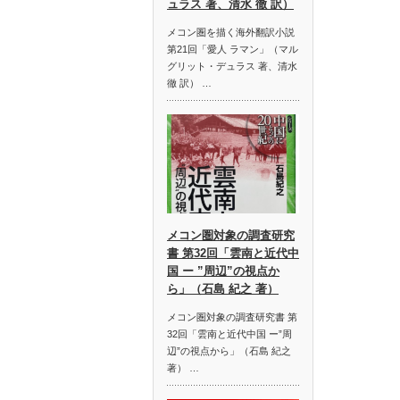
ュラス 著、清水 徹 訳）
メコン圏を描く海外翻訳小説
第21回「愛人 ラマン」（マル
グリット・デュラス 著、清水
徹 訳） …
メコン圏対象の調査研究
書 第32回「雲南と近代中
国 ー ”周辺”の視点か
ら」（石島 紀之 著）
メコン圏対象の調査研究書 第
32回「雲南と近代中国 ー”周
辺”の視点から」（石島 紀之
著） …