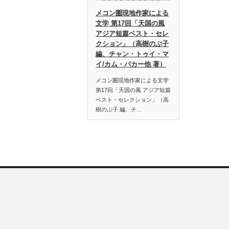
メコン圏現地作家による
文学 第17回「天国の風
アジア短篇ベスト・セレ
クション」（高樹のぶ子
編、チャン・トゥイ・マ
イ/カム・パカー他 著）
メコン圏現地作家による文学
第17回「天国の風 アジア短篇
ベスト・セレクション」（高
樹のぶ子 編、チ…