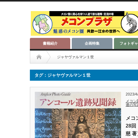
書籍紹介
企画特集
フォトギャ
ジャヤヴァルマン１世
タグ：ジャヤヴァルマン１世
2023/4
メコン
連の写
メコ
28
慈 著