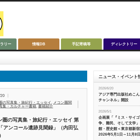
ラリー
情報DB
手記寄稿等
ディレクトリー
ニュース・イベント
2026/6/20
アジア専門出版社めこんによ
/20
チャンネル」開設
圏の写真集・旅紀行・エッセイ
,
メコン圏関
真集・カルチャー書籍
,
書籍紹介
2026/5/1
企画展「『ミス・サイゴ
ン圏の写真集・旅紀行・エッセイ 第
争、難民、そして文学」
回「アンコール遺跡見聞録」（内田弘
館・歴史館＜東京都新宿
2026年5月1日～11月8
）