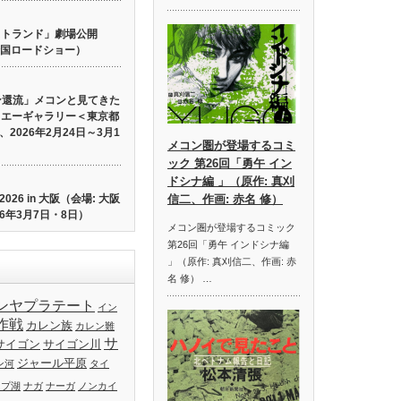
 ロストランド」劇場公開
り全国ロードショー）
ン還流」メコンと見てきた
イエーギャラリー＜東京都
2026年2月24日～3月1
メコン圏が登場するコミ
ック 第26回「勇午 イン
ドシナ編 」（原作: 真刈
26 in 大阪（会場: 大阪
信二、作画: 赤名 修）
6年3月7日・8日）
メコン圏が登場するコミック
第26回「勇午 インドシナ編
」（原作: 真刈信二、作画: 赤
名 修） …
ンヤプラテート
イン
作戦
カレン族
カレン難
サ
サイゴン
サイゴン川
ジャール平原
ン河
タイ
ップ湖
ナガ
ナーガ
ノンカイ