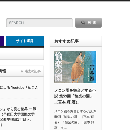
サイト運営
おすすめ記事
情報
過去の記事
る Youtube「めこん
メコン圏を舞台とする小
説 第59回「愉楽の園」
（宮本 輝 著）
ン』から見る世界 ー 戦
メコン圏を舞台とする小説 第
（早稲田大学国際文学
59回「愉楽の園」（宮本 輝
区西早稲田1丁目＞、
著） 「愉楽の園」（宮本 輝
日）
著、文…