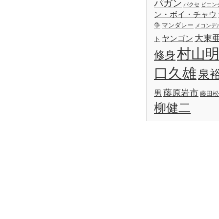
パガン
パクセ
ビエン
ン・ボイ・チャウ
争
マンダレー
メコンデ
大東
ヤンゴン
ト
村山
修身
口久雄
泉
藤原岩市
男
藤田松
柳健二