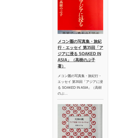
メコン圏の写真集・旅紀
行・エッセイ 第35回「ア
ジアに浸る SOAKED IN
ASIA」（高樹のぶ子
著）
メコン圏の写真集・旅紀行・
エッセイ 第35回「アジアに浸
る SOAKED IN ASIA」（高樹
のぶ…