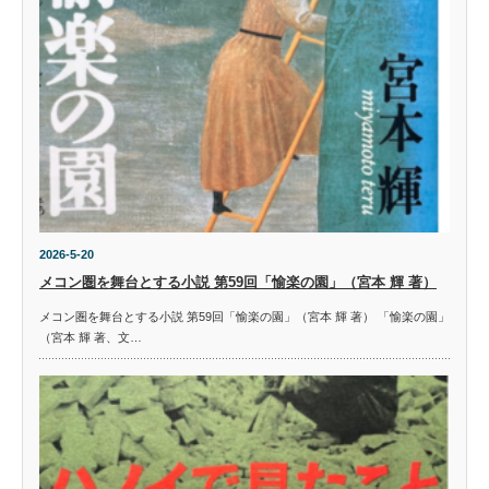
2026-5-20
メコン圏を舞台とする小説 第59回「愉楽の園」（宮本 輝 著）
メコン圏を舞台とする小説 第59回「愉楽の園」（宮本 輝 著） 「愉楽の園」
（宮本 輝 著、文…