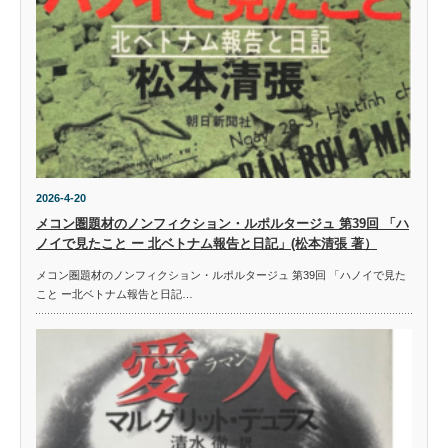
2026-4-20
メコン圏題材のノンフィクション・ルポルタージュ 第39回 「ハ
ノイで見たこと ー 北ベトナム報告と日記」(松本清張 著）
メコン圏題材のノンフィクション・ルポルタージュ 第39回 「ハノイで見た
こと ー北ベトナム報告と日記…