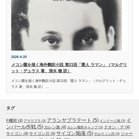
2026-4-20
メコン圏を描く海外翻訳小説 第21回「愛人 ラマン」（マルグリ
ット・デュラス 著、清水 徹 訳）
メコン圏を描く海外翻訳小説 第21回「愛人 ラマン」（マルグリット・デュ
ラス 著、清水 徹 訳） …
タグ
アランヤプラテート
(5)
イ
F機関
(4)
アマラプラ
(3)
インドージ湖
(3)
ンパール作戦
(5)
カレン族
(4)
クオン・デ
(4)
カレン難民キャンプ
(3)
サイゴン陥落
(5)
サイゴン
(4)
サイゴン川
(4)
ジャー
サルウィン河
(3)