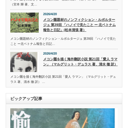
（宮本 輝 著、文…
2026/4/20
メコン圏題材のノンフィクション・ルポルター
ジュ 第39回 「ハノイで見たこと ー 北ベトナム
報告と日記」(松本清張 著）
メコン圏題材のノンフィクション・ルポルタージュ 第39回 「ハノイで見た
こと ー北ベトナム報告と日記…
2026/4/20
メコン圏を描く海外翻訳小説 第21回「愛人 ラマ
ン」（マルグリット・デュラス 著、清水 徹 訳）
メコン圏を描く海外翻訳小説 第21回「愛人 ラマン」（マルグリット・デュ
ラス 著、清水 徹 訳） …
ピックアップ記事