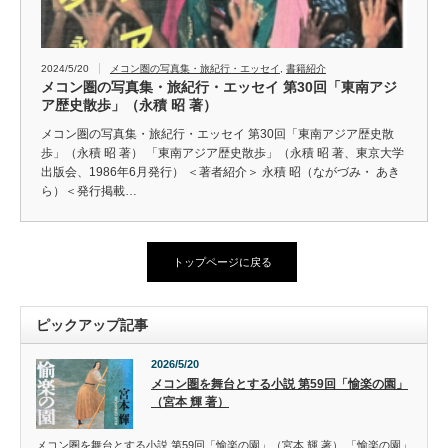
2024/5/20
メコン圏の写真集・旅紀行・エッセイ
,
書籍紹介
メコン圏の写真集・旅紀行・エッセイ 第30回「東南アジ
ア歴史散歩」（永積 昭 著）
メコン圏の写真集・旅紀行・エッセイ 第30回「東南アジア歴史散
歩」（永積 昭 著） 「東南アジア歴史散歩」（永積 昭 著、東京大学
出版会、1986年6月発行） ＜著者紹介＞ 永積 昭（ながづみ・ あき
ら）＜発行掲載…
トップページに戻る
ピックアップ記事
2026/5/20
メコン圏を舞台とする小説 第59回「愉楽の園」
（宮本 輝 著）
メコン圏を舞台とする小説 第59回「愉楽の園」（宮本 輝 著） 「愉楽の園」