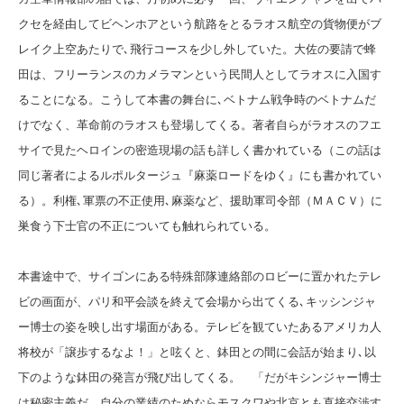
クセを経由してビヘンホアという航路をとるラオス航空の貨物便がブ
レイク上空あたりで､飛行コースを少し外していた。大佐の要請で蜂
田は、フリーランスのカメラマンという民間人としてラオスに入国す
ることになる。こうして本書の舞台に､ベトナム戦争時のベトナムだ
けでなく、革命前のラオスも登場してくる。著者自らがラオスのフエ
サイで見たヘロインの密造現場の話も詳しく書かれている（この話は
同じ著者によるルポルタージュ『麻薬ロードをゆく』にも書かれてい
る）。利権､軍票の不正使用､麻薬など、援助軍司令部（ＭＡＣＶ）に
巣食う下士官の不正についても触れられている。
本書途中で、サイゴンにある特殊部隊連絡部のロビーに置かれたテレ
ビの画面が、パリ和平会談を終えて会場から出てくる､キッシンジャ
ー博士の姿を映し出す場面がある。テレビを観ていたあるアメリカ人
将校が「譲歩するなよ！」と呟くと、鉢田との間に会話が始まり､以
下のような鉢田の発言が飛び出してくる。 「だがキシンジャー博士
は秘密主義だ。自分の業績のためならモスクワや北京とも直接交渉す