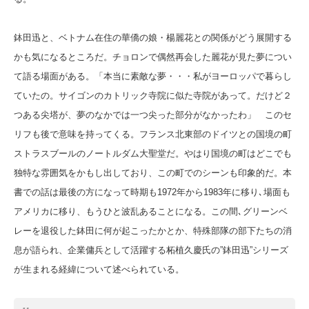
鉢田迅と、ベトナム在住の華僑の娘・楊麗花との関係がどう展開する
かも気になるところだ。チョロンで偶然再会した麗花が見た夢につい
て語る場面がある。「本当に素敵な夢・・・私がヨーロッパで暮らし
ていたの。サイゴンのカトリック寺院に似た寺院があって。だけど２
つある尖塔が、夢のなかでは一つ尖った部分がなかったわ」 このセ
リフも後で意味を持ってくる。フランス北東部のドイツとの国境の町
ストラスブールのノートルダム大聖堂だ。やはり国境の町はどこでも
独特な雰囲気をかもし出しており、この町でのシーンも印象的だ。本
書での話は最後の方になって時期も1972年から1983年に移り､場面も
アメリカに移り、もうひと波乱あることになる。この間､グリーンベ
レーを退役した鉢田に何が起こったかとか、特殊部隊の部下たちの消
息が語られ、企業傭兵として活躍する柘植久慶氏の”鉢田迅”シリーズ
が生まれる経緯について述べられている。