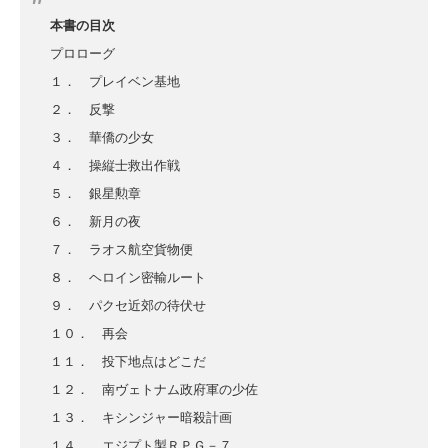
本書の目次
プロローグ
１． プレイベン基地
２． 反撃
３． 華僑の少女
４． 操縦士救出作戦
５． 銀星勲章
６． 新月の夜
７． ラオス航空貨物便
８． ヘロイン密輸ルート
９． パクセ近郊の待伏せ
１０． 再会
１１． 投下地点はどこだ
１２． 南ヴェトナム政府軍の少佐
１３． キシンジャー暗殺計画
１４． エジプト製ＲＰＧ－７