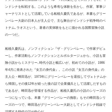
ンドシナを転戦する。このような希有な体験を生かし、作家、軍事ジ
ャーナリストとして活躍している柘植久慶氏であるが、本書もグリー
ンベレー大尉の日本人が主人公で、主な舞台がインドシナ戦争時のベ
トナム､ラオスという、著者の実体験をもとに描かれる国際冒険小説
の一つだ。
柘植久慶氏は、ノンフィクション『ザ・グリンベレー』で作家デビュ
ーし、作家活動もノンフィクションとルポルタージュから、小説も冒
険小説からミステリー､時代小説と幅広いが、初めての小説が、1986
年4月に発表された『女王の身代金』。この小説『女王の身代金』の
主人公・蜂田迅が、1973年にグリーンベレーを退役してヴェトナムか
ら帰国しその後12年が経った後の話で企業傭兵として活躍しだすもの
であるが、蜂田迅が登場する作品が、柘植久慶氏の小説のシリーズの
一つになっている。本書『グリーンベレーの挽歌』もその蜂田迅シリ
ーズの一つで、蜂田迅がグリーンベレー大尉としてインドシナ戦線で
活躍する時代の話が中心だ。