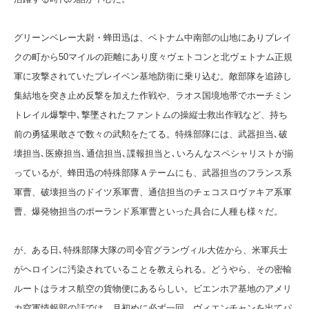
グリーンベレー大尉・蜂田迅は、ベトナム中南部の山地にありブレイ
クの町から50マイルの距離にあり度々ヴェトコンと北ヴェトナム正規
軍に攻撃されていたプレイベン基地防衛に乗り込む。敵部隊を追跡し
集結地を突き止め反撃を加えた作戦や、ラオス国境地帯でホーチミン
トレイル爆撃中､撃墜されたファントムの操縦士救出作戦など、持ち
前の勇猛果敢さで数々の武勲をたてる。特殊部隊には、武器担当､破
壊担当､医療担当､通信担当､諜報担当と､いろんなスペシャリストが揃
っているが、蜂田迅の特殊部隊Ａテームにも、武器担当のフランス系
軍曹、破壊担当のドイツ系軍曹、通信担当のチェコスロヴァキア系軍
曹、爆発物担当のポーランド系軍曹といった具合に人種も様々だ。
が、ある日､特殊部隊大隊の司令官グランヴィル大佐から、米軍兵士
がヘロインに汚染されていることを教えられる。どうやら、その密輸
ルートはラオス航空の貨物便にあるらしい。ビエンホア基地のアメリ
カ空軍情報部の話では、月初めに必ず一回、ヴィエンチャンを出てパ