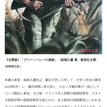
《
文庫版》「グリーンベレーの挽歌」（柘植久慶 著、集英社文庫、
1990年3月）
本書の著者・柘植久慶氏は、慶応大学に入学して、大学１年生の夏休
み(1961年）に、傭兵部隊に身を投じ、カタンガ傭兵隊の一員として
コンゴ動乱に参加。その後、フランス外人部隊の格闘技教官、ラオス
王国政府軍の格闘技教官を経たのち、史上最強の戦闘集団といわれる
アメリカ陸軍特殊部隊<グリンベレー>の大尉としてスカウトされ、イ