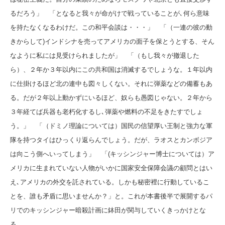
るだろう」 「となると我々が命がけで戦っていることが､何ら意味
を持たなくなるわけだ。この和平会談は・・・」 「（一連の彼の動
きからして)インドシナを売ってアメリカの面子を保とうとする、そん
なように私には見受けられましたが」 「（もし我々が撤退した
ら）、２年か３年以内にこの共和国は消滅するでしょうな。１年以内
に仕掛けるほど北の連中も図々しくない。それに弾薬などの備蓄もあ
る。だが２年以上動かずにいるほど、奴らも愚図じゃない。２年から
３年経てば兵器も老朽化するし､弾薬や燃料の不足をきたすでしょ
う。」 「（ドミノ理論については）国民の信望厚い王制と強力な軍
隊を持つタイはひっくり返らんでしょう。だが、ラオスとカンボジア
は向こう側へいってしまう」 「(キッシンジャー博士については）ア
メリカに生まれていない人物がいかに国家安全保障会議の顧問とはい
え､アメリカの外交を託されている。しかも秘密裡に行動しているこ
とを、誰も矛盾に思いませんか？」と。これが本書後半で展開するパ
リでのキッシンジャー暗殺計画に鉢田が関与していくきっかけとな
る。