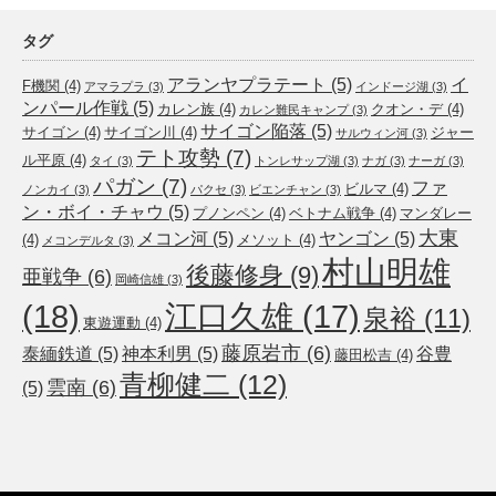
タグ
アランヤプラテート
(5)
イ
F機関
(4)
アマラプラ
(3)
インドージ湖
(3)
ンパール作戦
(5)
カレン族
(4)
クオン・デ
(4)
カレン難民キャンプ
(3)
サイゴン陥落
(5)
サイゴン
(4)
サイゴン川
(4)
ジャー
サルウィン河
(3)
テト攻勢
(7)
ル平原
(4)
タイ
(3)
トンレサップ湖
(3)
ナガ
(3)
ナーガ
(3)
パガン
(7)
ファ
ビルマ
(4)
ノンカイ
(3)
パクセ
(3)
ビエンチャン
(3)
ン・ボイ・チャウ
(5)
プノンペン
(4)
ベトナム戦争
(4)
マンダレー
大東
メコン河
(5)
ヤンゴン
(5)
(4)
メソット
(4)
メコンデルタ
(3)
村山明雄
後藤修身
(9)
亜戦争
(6)
岡崎信雄
(3)
(18)
江口久雄
(17)
泉裕
(11)
東遊運動
(4)
藤原岩市
(6)
泰緬鉄道
(5)
神本利男
(5)
谷豊
藤田松吉
(4)
青柳健二
(12)
雲南
(6)
(5)