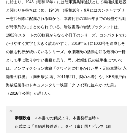
に始まり、1943（昭和18年）には
陸軍憲兵隊通訳として泰緬鉄道建設
と関わりを持ちはじめ、1943年（昭和18年）9月にはカンチャナブリ
ー憲兵分隊に配属される時から、本書刊行の1986年までの経歴や活動
が時系列的にまとめられている。岩波書店の岩波ブックレットは、
1982年スタートの60数頁からなる小冊子のシリーズ。コンパクトでわ
かりやすく文字も大きく読みやすく、2019年5月に1000号を達成しそ
の後も刊行が続いているシリーズ。永瀬隆氏の活動を知る最初の一冊
として手に取りやすい書籍と思う。尚、永瀬隆 氏の後半生について
は、ノンフィクション書籍「クワイ河に虹をかけた男・元陸軍通訳 永
瀬隆の戦後」（満田康弘 著、2011年2月、梨の木者）や、KBS瀬戸内
海放送製作のドキュメンタリー映画「クワイ河に虹をかけた男」
（2016年公開）が詳しい。
泰緬鉄道
＜本書での解説より。本書発行当時＞
正式には「泰緬連接鉄道」。タイ（泰）国とビルマ（緬