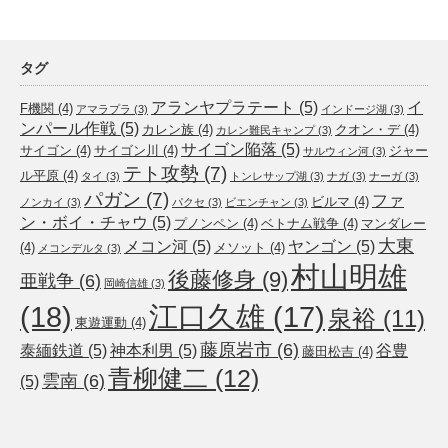
タグ
アランヤプラテート
(5)
イ
F機関
(4)
アマラプラ
(3)
インドージ湖
(3)
ンパール作戦
(5)
カレン族
(4)
クオン・デ
(4)
カレン難民キャンプ
(3)
サイゴン陥落
(5)
サイゴン
(4)
サイゴン川
(4)
ジャー
サルウィン河
(3)
テト攻勢
(7)
ル平原
(4)
タイ
(3)
トンレサップ湖
(3)
ナガ
(3)
ナーガ
(3)
パガン
(7)
ファ
ビルマ
(4)
ノンカイ
(3)
パクセ
(3)
ビエンチャン
(3)
ン・ボイ・チャウ
(5)
プノンペン
(4)
ベトナム戦争
(4)
マンダレー
大東
メコン河
(5)
ヤンゴン
(5)
(4)
メソット
(4)
メコンデルタ
(3)
村山明雄
後藤修身
(9)
亜戦争
(6)
岡崎信雄
(3)
(18)
江口久雄
(17)
泉裕
(11)
東遊運動
(4)
藤原岩市
(6)
泰緬鉄道
(5)
神本利男
(5)
谷豊
藤田松吉
(4)
青柳健二
(12)
雲南
(6)
(5)