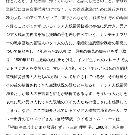
ほとんどが、まだ故国に帰っていない」と詰問したとのこと。泰緬鉄
道建設には連合軍捕虜だけでなく、その鉄道建設のために連行された
25万人以上のアジア人がいて、連行されながら、戦後それぞれの母国
へ帰ることができずにいる
アジア人残留労務者の存在に気付き、元ア
ジア人残留労務者を探し援助の手を差し伸べていく。カンチャナブリ
ーの戦争墓地の管理人のタイ人の方に、泰緬鉄道残留労務者の消息に
ついて依頼をし、4年経った1980年に、最初の発見の知らせを受け取
り、1980年12月に捜索の旅に出かける。インド生まれのマレー人であ
るトサミさんを皮切りに、マレー人4名、インドネシア人3名の泰緬鉄
道残留労務者の人たちの境遇について紹介されているが、その経緯や
その後の放置されてきた生活状況の話などを知ると、アジア人残留労
務者たちが最大の被害者と誰もが納得できるはず。そういう人たちを
哀れに思い受け入れてきた現地のタイの人たちの優しさにも感動して
しまう。なお、ここで紹介されているアジア人残留労務者の一人、マ
レー出身のモハメッドさん（当時55歳、タイ名はトム・ユー）は、
「望郷 皇軍兵士いまだ帰還せず」（三留 理男 著、1988年、東京書