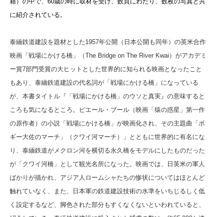
籍）の中で、60歳の時に取材を受け、数頁にわたり、数枚の写真と共
に紹介されている。
泰緬鉄道建設を題材とした1957年公開（日本公開も同年）の英米合作
映画「戦場にかける橋」（The Bridge on The River Kwai）がアカデミ
ー賞7部門受賞の大ヒットとした世界的に知られる映画となったこと
もあり、泰緬鉄道建設の代名詞が「戦場にかける橋」になっている
が、本書タイトル『「戦場にかける橋」のウソと真実』の意味すると
ころも気になるところ。ピエール・ブール（映画「猿の惑星」第一作
の原作者）の小説「戦場にかける橋」が映画化され、その主題曲「ボ
ギー大佐のマーチ」（クワイ河マーチ）」とともに世界的に有名にな
り、泰緬鉄道がメクロン河を横切る永久橋をモデルにしたものだった
が「クワイ河橋」として観光名所になった。映画では、日英米の軍人
ばかりが描かれ、アジア人ロームシャたちの惨状についてはほとんど
触れていなく、また、日本軍の鉄道建設技術の水準をいちじるしく低
く設定するなど、脚色された部分もすくなくないといわれていると、