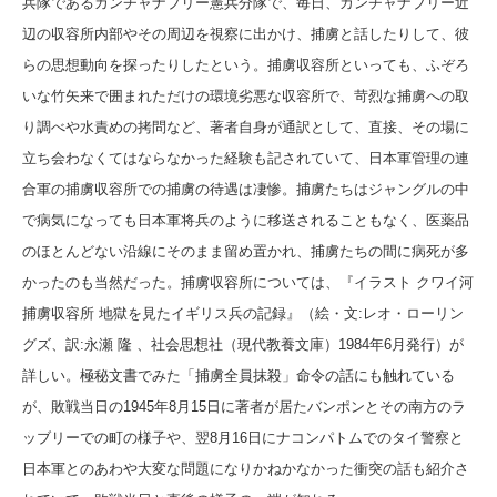
兵隊であるカンチャナブリー憲兵分隊で、毎日、カンチャナブリー近
辺の収容所内部やその周辺を視察に出かけ、捕虜と話したりして、彼
らの思想動向を探ったりしたという。捕虜収容所といっても、ふぞろ
いな竹矢来で囲まれただけの環境劣悪な収容所で、苛烈な捕虜への取
り調べや水責めの拷問など、著者自身が通訳として、直接、その場に
立ち会わなくてはならなかった経験も記されていて、日本軍管理の連
合軍の捕虜収容所での捕虜の待遇は凄惨。捕虜たちはジャングルの中
で病気になっても日本軍将兵のように移送されることもなく、医薬品
のほとんどない沿線にそのまま留め置かれ、捕虜たちの間に病死が多
かったのも当然だった。捕虜収容所については、『イラスト クワイ河
捕虜収容所 地獄を見たイギリス兵の記録』（絵・文:レオ・ローリン
グズ、訳:
永瀬 隆 、社会思想社（現代教養文庫）1984年6月発行）が
詳しい。極秘文書でみた「捕虜全員抹殺」命令の話にも触れている
が、敗戦当日の1945年8月15日に著者が居たバンポンとその南方のラ
ッブリーでの町の様子や、翌8月16日にナコンパトムでのタイ警察と
日本軍とのあわや大変な問題になりかねかなかった衝突の話も紹介さ