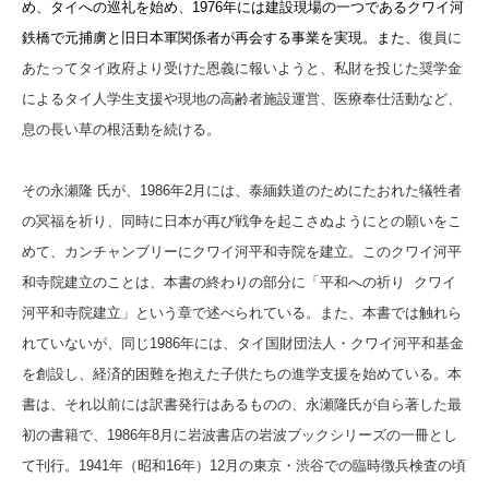
め、タイへの巡礼を始め、1976年には建設現場の一つであるクワイ河
鉄橋で元捕虜と旧日本軍関係者が再会する事業を実現。また、
復員に
あたってタイ政府より受けた恩義に報いようと、私財を投じた奨学金
によるタイ人学生支援や現地の高齢者施設運営、医療奉仕活動など、
息の長い草の根活動を続ける。
その永瀬隆 氏が、1986年2月には、泰緬鉄道のためにたおれた犠牲者
の冥福を祈り、同時に日本が再び戦争を起こさぬようにとの願いをこ
めて、カンチャンブリーにクワイ河平和寺院を建立。このクワイ河平
和寺院建立のことは、本書の終わりの部分に「平和への祈り クワイ
河平和寺院建立」という章で述べられている。また、本書では触れら
れていないが、同じ1986年には、タイ国財団法人・クワイ河平和基金
を創設し、経済的困難を抱えた子供たちの進学支援を始めている。本
書は、それ以前には訳書発行はあるものの、永瀬隆氏が自ら著した最
初の書籍で、1986年8月に岩波書店の岩波ブックシリーズの一冊とし
て刊行。1941年（昭和16年）12月の東京・渋谷での臨時徴兵検査の頃