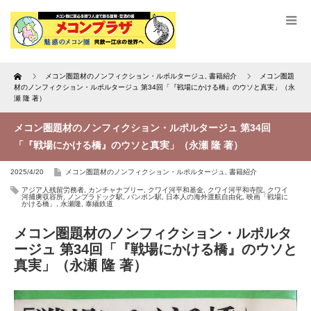
Home
メコン圏題材のノンフィクション・ルポルタージュ
,
書籍紹介
メコン圏題
材のノンフィクション・ルポルタージュ 第34回「『戦場にかける橋』のウソと真実」（永
瀬 隆 著）
メコン圏題材のノンフィクション・ルポルタージュ 第34回
「『戦場にかける橋』のウソと真実」（永瀬 隆 著）
2025/4/20
メコン圏題材のノンフィクション・ルポルタージュ
,
書籍紹介
アジア人残留労務者
,
カンチャナブリー
,
クワイ河平和基金
,
クワイ河平和寺院
,
クワイ
河捕虜収容所
,
ノンプラドック駅
,
バンポン駅
,
日本人の海外渡航自由化
,
映画「戦場に
かける橋」
,
永瀬隆
,
泰緬鉄道
メコン圏題材のノンフィクション・ルポルタ
ージュ 第34回「『戦場にかける橋』のウソと
真実」（永瀬 隆 著）