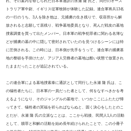
れ、その案内を命じられた日本軍通訳の永瀬 隆 氏と、同行のオース
トラリア軍中尉、イギリス従軍牧師が体験した記録。連合軍将兵13名
の一行のうち、3人を除き他は、元捕虜の生き残りで、収容所から解
放されると志願して居残り、戦争墓地委員となり、死んだ戦友の墓地
捜索調査を買って出たメンバー。日本軍の戦争犯罪者に関わる名簿な
どが捕虜の墓の中に隠して密封されていたのを見つけるシーンには特
に圧倒される。この時には、日本側が先手をうって、連合軍の捕虜基
地の整頓を手掛けたが、アジア人労務者の墓地は酷い状態で放置され
たままだったことが追記されている。
この連合軍による墓地捜索泰に通訳として同行した永瀬 隆 氏は、こ
の犠牲者たちに、日本軍の一員だった者として、何をなすべきかを考
えるようになり、そのジャングルの墓地で、いつかここにふたたび帰
ってきて、犠牲者の冥福を祈らればならぬと、固く決心をしたとのこ
とだが、永瀬 隆 氏の立派なことは、ここから戦後、民間人1人の活動
として、贖罪と和解の活動を始め長年続けられたことで、この小冊子