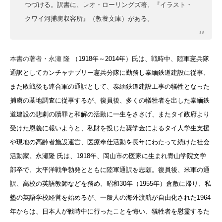
つづける。訳書に、レオ・ローリングズ著、『イラスト・
クワイ河捕虜収容所』（教養文庫）がある。
本書の著者・永瀬 隆
（1918年～2014年）氏は、戦時中、陸軍憲兵隊
通訳としてカンチャナブリー憲兵分隊に勤務し泰緬鉄道建設に従事、
また敗戦後も連合軍の通訳として、泰緬鉄道建設工事の犠牲となった
捕虜の墓地調査に従事するが、復員後、多くの犠牲者を出した泰緬鉄
道建設の悲劇の贖罪と和解の活動に一生をささげ、またタイ政府より
受けた恩義に報いようと、私財を投じた奨学金によるタイ人学生支援
や現地の高齢者施設運営、医療奉仕活動を長年にわたって続けた社会
活動家。永瀬隆 氏は、
1918年、岡山市の医家に生まれ青山学院文学
部卒で、太平洋戦争勃発とともに陸軍通訳を志願。
復員後、米軍の通
訳、高校の英語教師などを務め、昭和30年（1955年）倉敷に帰り、私
塾の英語学校経営を始めるが、一般人の海外渡航が自由化された1964
年からは、日本人が戦時中に行ったことを悔い、犠牲者を慰霊するた