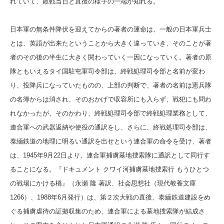
れていて、敗戦当日と直後の様子の一端が知れる。
日本軍の無条件降伏を迎えてからの著者の運命は、一般の日本軍兵士
とは、英語が出来たということから大きく違っていき、そのことが著
者のその後の半生に大きく関わっていく一因になっていく。著者の原
隊ともいえるタイ国駐屯軍司令部は、終戦処理司令部と名前が変わ
り、投降兵になっていたものの、上部の判断で、著者の名前は憲兵隊
の名簿からは消され、そのおかげで収容所にも入らず、戦犯にも問わ
れなかったが、そのかわり、終戦処理司令部で終戦処理業務として、
連合軍への武器返納や使役の通訳をし、さらに、終戦処理司令部は、
泰緬鉄道の地理に明るい通訳を出せという連合軍の命令を受け、著者
は、1945年9月22日より、連合軍捕虜墓地捜索隊に通訳として同行す
ることになる。『ドキュメント クワイ河捕虜墓地捜索行 もうひとつ
の戦場にかける橋』（永瀬 隆 著訳、社会思想社（現代教養文庫
1266）、1988年6月発行）は、第２次大戦の直後、泰緬鉄道建設をめ
ぐる捕虜虐待の証拠収集のため、連合軍による墓地捜索隊が結成さ