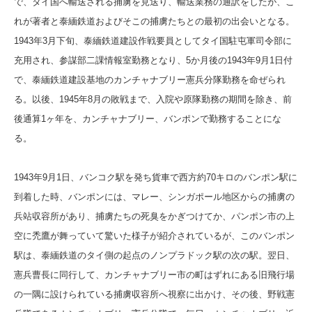
で、タイ国へ輸送される捕虜を見送り、輸送業務の通訳をしたが、こ
れが著者と泰緬鉄道およびそこの捕虜たちとの最初の出会いとなる。
1943年3月下旬、泰緬鉄道建設作戦要員としてタイ国駐屯軍司令部に
充用され、参謀部二課情報室勤務となり、5か月後の1943年9月1日付
で、泰緬鉄道建設基地のカンチャナブリー憲兵分隊勤務を命ぜられ
る。以後、1945年8月の敗戦まで、入院や原隊勤務の期間を除き、前
後通算1ヶ年を、カンチャナブリー、バンポンで勤務することにな
る。
1943年9月1日、バンコク駅を発ち貨車で西方約70キロのバンポン駅に
到着した時、バンポンには、マレー、シンガポール地区からの捕虜の
兵站収容所があり、捕虜たちの死臭をかぎつけてか、パンポン市の上
空に禿鷹が舞っていて驚いた様子が紹介されているが、このバンポン
駅は、泰緬鉄道のタイ側の起点のノンプラドック駅の次の駅。翌日、
憲兵曹長に同行して、カンチャナブリー市の町はずれにある旧飛行場
の一隅に設けられている捕虜収容所へ視察に出かけ、その後、野戦憲