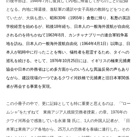
の後半部は、1946年7月に復員して内地に帰還してからのことの記録
となる。内地に帰還後、進駐軍の通訳や女子高校の教師などをつとめ
ていたが、大病も患い、
昭和30年（1955年）倉敷に帰り、私塾の英語
学校経営を始めるが、戦後18年経ち、日本人の一般海外渡航が自由化
されるのを待ちかねて1963年8月、カンチャナブリーの連合軍戦争墓
地を訪ね、日本人の一般海外渡航自由化（1964年4月1日）以降は、日
本人が戦時中に行ったことを悔い、犠牲者を慰霊するため、タイへの
巡礼を続ける。そして、1976年10月25日には、イギリスの極東元捕虜
協会や日本の外務省はじめ多方面からのいろんな異論反発の声もあり
ながら、建設現場の一つであるクワイ河鉄橋で元捕虜と旧日本軍関係
者が再会する事業を実現。
この小冊子の中で、更に記録としても特に重要と思えるのは、「”ロー
ムシャ”をたずねて 東南アジア人残留労務者捜索」の章。1976年の
クワイ河再会で感激している永瀬 隆 氏に、1人の外国人記者が、「日
本軍は東南アジア各地から、25万人の労務者を泰緬に連行した。その