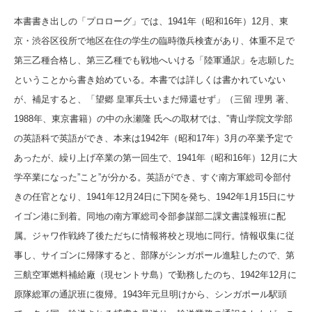
本書書き出しの「プロローグ」では、1941年（昭和16年）12月、東
京・渋谷区役所で地区在住の学生の臨時徴兵検査があり、体重不足で
第三乙種合格し、第三乙種でも戦地へいける「陸軍通訳」を志願した
ということから書き始めている。本書では詳しくは書かれていない
が、補足すると、「望郷 皇軍兵士いまだ帰還せず」（三留 理男 著、
1988年、東京書籍）の中の
永瀬隆 氏への取材では、”青山学院文学部
の英語科で英語ができ、本来は1942年（昭和17年）3月の卒業予定で
あったが、繰り上げ卒業の第一回生で、1941年（昭和16年）12月に大
学卒業になった”こと”が分かる。英語ができ、すぐ南方軍総司令部付
きの任官となり、1941年12月24日に下関を発ち、1942年1月15日にサ
イゴン港に到着。同地の南方軍総司令部参謀部二課文書諜報班に配
属。ジャワ作戦終了後ただちに情報将校と現地に同行。情報収集に従
事し、サイゴンに帰隊すると、部隊がシンガポール進駐したので、第
三航空軍燃料補給廠（現セントサ島）で勤務したのち、1942年12月に
原隊総軍の通訳班に復帰。1943年元旦明けから、シンガポール駅頭