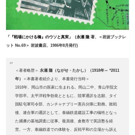
「『戦場にかける橋』のウソと真実」
（永瀬 隆
著、＜岩波ブックレ
ット No.69＞ 岩波書店
、1986年8月発行)
＜著者略歴＞
永瀬 隆（ながせ・たかし）（1918年～ *2011
年）
＜本書著者紹介より、本書発行当時＞
1918年、岡山市の医家に生まれる。岡山二中、青山学院文
学部卒。太平洋戦争勃発とともに、陸軍通訳を志願、タイ
国駐屯軍司令部、カンチャナブリー憲兵分隊に勤務。敗戦
後、連合軍の通訳として、泰緬鉄道建設工事の犠牲となっ
た捕虜の墓地調査に従事。復員後、倉敷市で英語塾を経
営。一方、泰緬鉄道での体験を、反戦平和の立場から訴え