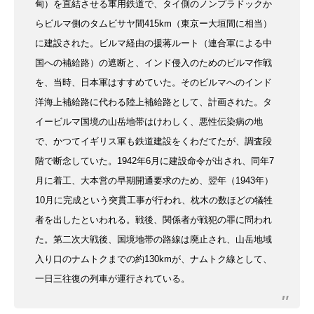
甸）を直結させる軍用鉄道で、タイ側のノンプラドックか
らビルマ側のタムビサヤ間415km（東京ー大垣間に相当）
に建設された。ビルマ経由の援蒋ルート（連合軍による中
国への補給路）の遮断と、インド侵入のためのビルマ作戦
を、当時、日本軍はすすめていた。そのビルマへのインド
洋海上補給路に代わる陸上補給路として、計画された。タ
イービルマ国境の山岳地帯はけわしく、悪性伝染病の地
で、かつてイギリス軍も鉄道建設をくわだてたが、調査段
階で断念していた。1942年6月に建設命令が出され、同年7
月に着工、大本営の早期開通要求のため、翌年（1943年）
10月に完成という突貫工事が行われ、枕木の数ほどの犠牲
者を出したといわれる。戦後、関係者が戦犯の罪に問われ
た。第二次大戦後、国境地帯の路線は廃止され、山岳地域
入り口のナムトクまでの約130kmが、ナムトク線として、
一日三往復の列車が運行されている。