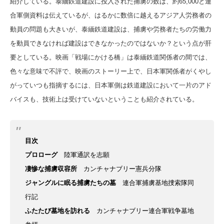
紹介している。泰緬鉄道建設に投入された捕虜の数は、約65,000と連
合軍側資料は伝えているが、はるかに数倍に越えるアジア人労務者の
動員の問題も大きいが、泰緬鉄道建設は、捕虜や労務者たちの労働力
を動員できなければ建設はできなかったのではないか？という点が肝
要としている。映画「戦場にかける橋」は泰緬鉄道関係者の間では、
色々な意味で不評で、映画のストーリー上で、日本軍関係者がくやし
がっていつも指摘するには、日本軍側は鉄道建設において一片のアド
バイスも、技術上は受けていないということも紹介されている。
目次
プロローグ
陸軍通訳を志願
凄惨な捕虜収容所
カンチャナブリー憲兵分隊
ジャングルに眠る捕虜たちの墓
連合軍捕虜基地捜索隊同
行記
ふたたび墓地を訪れる
カンチャナブリー連合軍戦争墓地