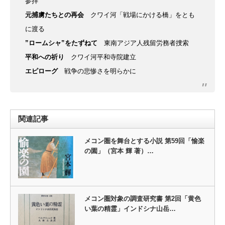
参拝
元捕虜たちとの再会
クワイ河「戦場にかける橋」をとも
に渡る
”ロームシャ”をたずねて
東南アジア人残留労務者捜索
平和への祈り
クワイ河平和寺院建立
エピローグ
戦争の悲惨さを明らかに
関連記事
メコン圏を舞台とする小説 第59回「愉楽
の園」（宮本 輝 著）…
メコン圏対象の調査研究書 第2回「黄色
い葉の精霊」インドシナ山岳…