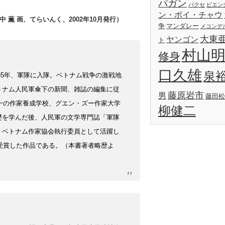
パガン
パクセ
ビエン
ン・ボイ・チャウ
 薫 画、てらいんく、2002年10月発行）
争
マンダレー
メコンデ
大東
ヤンゴン
ト
村山
修身
口久雄
泉
965年、軍隊に入隊。ベトナム戦争の激戦地
トナム人民軍傘下の新聞、雑誌の編集に従
藤原岩市
男
藤田松
一の作家養成学校、グエン・ズー作家大学
柳健二
礎を学んだ後、人民軍の文学専門誌「軍隊
、ベトナム作家協会執行委員として活躍し
を受賞した作品である。
（本書著者略歴よ