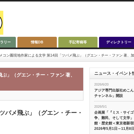
ラリー
情報DB
手記寄稿等
ディレクトリー
メコン圏現地作家による文学 第14回「ツバメ飛ぶ」（グエン・チー・ファン 著、加藤
ニュース・イベント
飛ぶ」（グエン・チー・ファン 著、
2026/6/20
アジア専門出版社めこんによ
チャンネル」開設
2026/5/1
「ツバメ飛ぶ」（グエン・チー・
企画展「『ミス・サイゴ
争、難民、そして文学」
館・歴史館＜東京都新宿
2026年5月1日～11月8