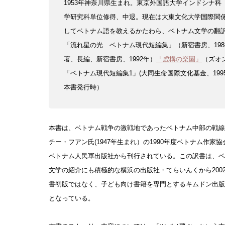
1953年神奈川県生まれ。東京外国語大学インドシナ
学研究科単位修得、中退。
現在は大東文化大学国際関
してベトナム語を教えるかたわら、ベトナム文学の翻
「流れ星の光 ベトナム現代短編集」
（新宿書房、198
著、
長編、新宿書房、1992年）
「虚構の楽園」
（ズオ
「ベトナム現代短編集1」
(大同生命国際文化基金、199
本書発行時）
本書は、ベトナム戦争の激戦地であったベトナム中部の戦線
チー・フアン氏(1947年生まれ）の1990年度ベトナム作家
ベトナム人民軍出版社から刊行されている。この訳書は、ベ
文学の紹介にも積極的な横浜の出版社・てらいんくから200
書初版ではなく、子ども向け書籍を専門とするキムドン出版社
となっている。