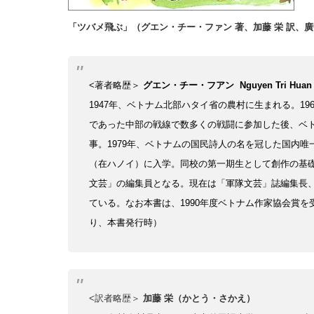
「ツバメ飛ぶ」（グエン・チー・ファン 著、加藤 栄 訳、廣中
<著者略歴＞
グエン・チー・フアン
Nguyen Tri Huan
1947年、ベトナム北部ハタイ省の農村に生まれる。1
であった中部の戦線で数多くの戦闘に参加した後、ベ
事。1979
年、ベトナムの国民詩人の名を冠した国内唯
（在ハノイ）に入学。同校の第一期生として創作の基
文芸」の編集員となる。
現在は「軍隊文芸」誌編集長
ている。
なお本書は、1990年度ベトナム作家協会賞
り、本書発行時）
<訳者略歴＞
加藤 栄（かとう・さかえ）