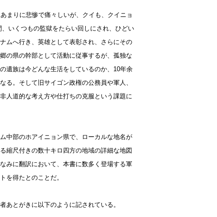
、あまりに悲惨で痛々しいが、クイも、クイニョ
間、いくつもの監獄をたらい回しにされ、ひどい
ナムへ行き、英雄として表彰され、さらにその
郷の県の幹部として活動に従事するが、孤独な
の遺族は今どんな生活をしているのか、10年余
なる。そして旧サイゴン政権の公務員や軍人、
非人道的な考え方や仕打ちの克服という課題に
ム中部のホアイニョン県で、ローカルな地名が
る縮尺付きの数十キロ四方の地域の詳細な地図
なみに翻訳において、本書に数多く登場する軍
ポートを得たとのことだ。
者あとがきに以下のように記されている。