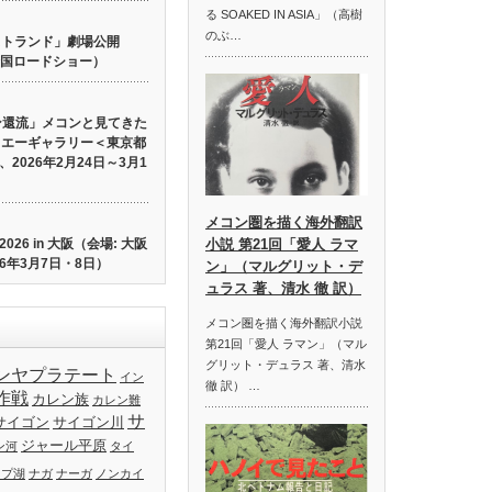
る SOAKED IN ASIA」（高樹
のぶ…
 ロストランド」劇場公開
り全国ロードショー）
ン還流」メコンと見てきた
イエーギャラリー＜東京都
2026年2月24日～3月1
メコン圏を描く海外翻訳
26 in 大阪（会場: 大阪
小説 第21回「愛人 ラマ
6年3月7日・8日）
ン」（マルグリット・デ
ュラス 著、清水 徹 訳）
メコン圏を描く海外翻訳小説
第21回「愛人 ラマン」（マル
グリット・デュラス 著、清水
ンヤプラテート
イン
徹 訳） …
作戦
カレン族
カレン難
サ
サイゴン
サイゴン川
ジャール平原
ン河
タイ
ップ湖
ナガ
ナーガ
ノンカイ