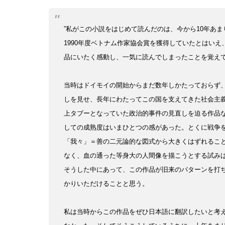
”私がこの小説をはじめて読んだのは、今から10年あま
1990年度ベトナム作家協会賞を獲得していたとはい
品にいたく感動し、一気に読んでしまったことを覚え
当時はドイモイの開始からまだ数年しかたっておらず
しを見せ、長年にわたってこの国を支えてきた社会主
上タブーとなっていた政治的事件の見直しを迫る作品
しての成熟度はいまひとつの感があった。とくに戦争
「我々」＝善の二元論的な図式から大きくはずれるこ
なく、血の通った等身大の人間像を描こうとする試み
そうした中にあって、この作品が旧来のパターンを打
かりいただけることと思う。
私は当時からこの作品をぜひ日本語に翻訳したいと考