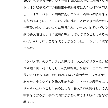
1968年のテト攻勢後、クイが住む県の武装勢力は壊滅とい
トゥオン渓谷で米軍の精鋭空中機動部隊に大きな打撃を与え
し、ラオス・ベトナム国境にあるコン河上流域への後退を余
を占めるようになっていた。村に残ることができた戦士たち
が雨後のタケノコのように設営されていった。地元のゲリラ
側の要人暗殺という「滅悪作戦」に打ってでることにするも
ので、かわりに子どもを使うしかなかった。こうして「滅悪
された。
「ツバメ隊」の少年、少女の隊員は、大人のゲリラ同様、秘
長や地区長、村にもぐりこんだ諜報員、警察官、住民の中の
長のものでも16歳、残りはみな13，4歳の少年、少女ばか
あった。少女クイも射撃の訓練を経て、トゥアン殺害をはじ
きやすいということはあるにしろ、要人テロの実行という大
衝撃をうけるが、事の成否にかかわらずうまく脱出できなか
赦ない。