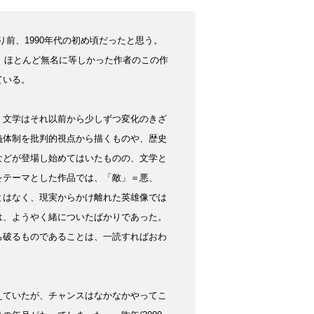
り前、1990年代の初め頃だったと思う。
え、ほとんど無名に等しかった作者のこの作
ている。
、文学はそれ以前から少しずつ変化のきざ
義体制を批判的視点から描くものや、歴史
などが登場し始めてはいたものの、文学と
をテーマとした作品では、「敵」＝悪、
とはなく、現実からかけ離れた英雄像では
は、ようやく緒についたばかりであった。
ち破るものであることは、一読すればおわ
えていたが、チャンスはなかなかやってこ