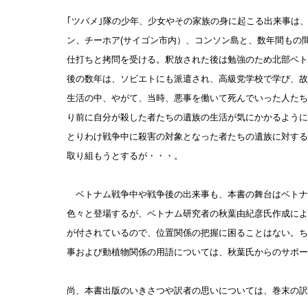
｢ツバメ｣隊の少年、少女やその家族の身に起こる出来事は
ン、チーホア(サイゴン市内）、コンソン島と、数年間もの
仕打ちと拷問を受ける。釈放された後は勉強のため北部ベト
後の数年は、ソビエトにも派遣され、高級党学校で学び、故
生活の中、やがて、当時、悪事を働いて死んでいった人たち
り前に自分が殺した者たちの遺族の生活が気にかかるように
とりわけ戦争中に殺害の対象となった者たちの遺族に対する
取り組もうとするが・・・。
ベトナム戦争中や戦争後の出来事も、本書の舞台はベトナ
色々と登場するが、ベトナム研究者の秋葉由紀彦氏作成によ
が付されているので、位置関係の把握に困ることはない。ち
事および動植物関係の用語については、秋葉氏からのサ
尚、本書出版のいきさつや訳者の思いについては、巻末の訳