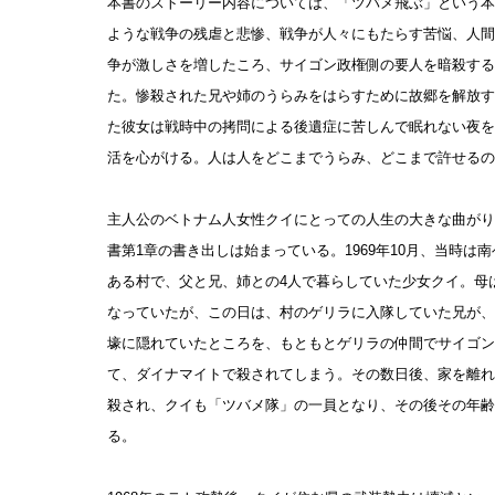
本書のストーリー内容については、「ツバメ飛ぶ」という本
ような戦争の残虐と悲惨、戦争が人々にもたらす苦悩、人間
争が激しさを増したころ、サイゴン政権側の要人を暗殺する
た。惨殺された兄や姉のうらみをはらすために故郷を解放す
た彼女は戦時中の拷問による後遺症に苦しんで眠れない夜を
活を心がける。人は人をどこまでうらみ、どこまで許せるの
主人公のベトナム人女性クイにとっての人生の大きな曲がり
書第1章の書き出しは始まっている。1969年10月、当時
ある村で、父と兄、姉との4人で暮らしていた少女クイ。母
なっていたが、この日は、村のゲリラに入隊していた兄が、
壕に隠れていたところを、もともとゲリラの仲間でサイゴン
て、ダイナマイトで殺されてしまう。その数日後、家を離れ
殺され、クイも「ツバメ隊」の一員となり、その後その年齢
る。