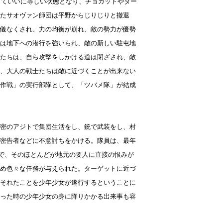
っていいに等しい状態となり、チョカットやダー
たサオヴァン師団は平野からじりじりと撤退
儀なくされ、力の均衡が崩れ、敵の勢力が優勢
は地下への潜行を強いられ、敵の新しい駐屯地
たちは、自ら攻撃をしかける道は閉ざされ、敵
、大人の戦士たちは敵に近づくことが出来ない
作戦」の実行部隊として、「ツバメ隊」が結成
密のアジトで集団生活をし、銃で武装をし、村
密告者などに不意討ちをかける。隊員は、最年
りで、そのほとんどが地元の要人に直接の恨みが
め色々な任務が与えられた。ターゲットに近づ
それたことを少年少女が遂行するということに
った時の少年少女の身に降りかかる出来事も容