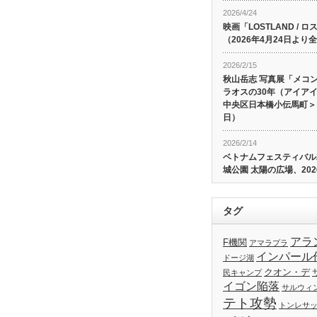
2026/4/24
映画「LOSTLAND /
（2026年4月24日よ
2026/2/15
秋山岳志 写真展「メコ
ラオスの30年（アイア
中央区日本橋小伝馬町＞、
日）
2026/2/14
ベトナムフェスティバル20
城公園 太陽の広場、202
タグ
アラ
F機関
アマラプラ
インパール
ドージ湖
クオン・デ
民キャンプ
イゴン陥落
サルウィ
テト攻勢
トンレサ