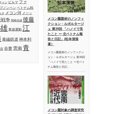
ファ
ビルマ
チャン
プノンペン
ベトナム戦
メコン河
メソッ
ルタ
後藤
メコン圏題材のノンフィ
亜戦争
岡崎信雄
クション・ルポルタージ
明雄
江
ュ 第39回 「ハノイで見
東遊運動
たこと ー 北ベトナム報
裕
泰緬鉄道
神本利
告と日記」(松本清張
著）
青
雲南
谷豊
吉
メコン圏題材のノンフィクシ
ョン・ルポルタージュ 第39回
「ハノイで見たこと ー北ベト
ナム報告と日記…
メコン圏対象の調査研究