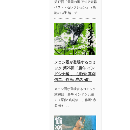
第17回「天国の風 アジア短篇
ベスト・セレクション」（高
樹のぶ子 編、チ…
メコン圏が登場するコミ
ック 第26回「勇午 イン
ドシナ編 」（原作: 真刈
信二、作画: 赤名 修）
メコン圏が登場するコミック
第26回「勇午 インドシナ編
」（原作: 真刈信二、作画: 赤
名 修） …