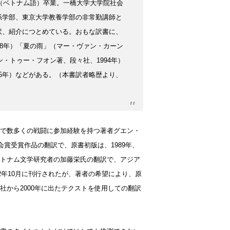
科（ベトナム語）卒業。一橋大学大学院社会
係学部、東京大学教養学部の非常勤講師と
訳、紹介につとめている。
おもな訳書に、
8年）
「夏の雨」（マー・ヴァン・カーン
ン・トゥー・フオン著、
段々社、1994年）
5年）
などがある。
（本書訳者略歴より、
で数多くの戦闘に参加経験を持つ著者グエン・
協会賞受賞作品の翻訳で、原書初版は、1989年、
トナム文学研究者の加藤栄氏の翻訳で、アジア
2年10月に刊行されたが、著者の希望により、原
から2000年に出たテクストを使用しての翻訳