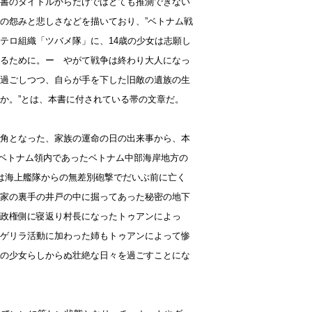
書のタイトルからだけではとても推測できない
の怨みと悲しさなどを描いており、”ベトナム戦
テロ組織「ツバメ隊」に、14歳の少女は志願し
るために。ー やがて戦争は終わり大人になっ
過ごしつつ、自らが手を下した旧敵の遺族の生
か。”とは、本書に付されている帯の文章だ。
角となった、家族の運命の日の出来事から、本
は南ベトナム領内であったベトナム中部海岸地方の
は海上艦隊からの無差別砲撃でだいぶ前に亡く
家の裏手の井戸の中に掘ってあった秘密の地下
政権側に寝返り村長になったトゥアンによっ
ゲリラ活動に加わった姉もトゥアンによって惨
の少女らしからぬ壮絶な日々を過ごすことにな