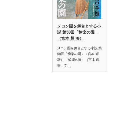
メコン圏を舞台とする小
説 第59回「愉楽の園」
（宮本 輝 著）
メコン圏を舞台とする小説 第
59回「愉楽の園」（宮本 輝
著） 「愉楽の園」（宮本 輝
著、文…