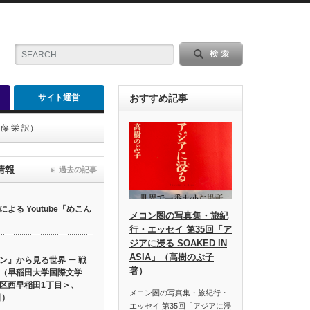
サイト運営
おすすめ記事
 栄 訳）
情報
過去の記事
る Youtube「めこん
メコン圏の写真集・旅紀
行・エッセイ 第35回「ア
ジアに浸る SOAKED IN
ASIA」（高樹のぶ子
ン』から見る世界 ー 戦
著）
（早稲田大学国際文学
区西早稲田1丁目＞、
メコン圏の写真集・旅紀行・
日）
エッセイ 第35回「アジアに浸