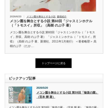
2026/6/20
メコン圏を舞台とする小説
,
書籍紹介
メコン圏を舞台とする小説 第60回「ジャスミンホテル
（「トモスイ」所収」（高樹 のぶ子 著）
メコン圏を舞台とする小説 第60回「ジャスミンホテル（「トモス
イ」所収、高樹 のぶ子 著） 「ジャスミンホテル（「トモスイ」所
収）（高樹 のぶ子 著、新潮社、2011年1月発行） ＜著者略歴＞ 高
樹のぶ子 （たか…
トップページに戻る
ピックアップ記事
2026/5/20
メコン圏を舞台とする小説 第59回「愉楽の園」
（宮本 輝 著）
メコン圏を舞台とする小説 第59回「愉楽の園」（宮本 輝 著） 「愉楽の園」