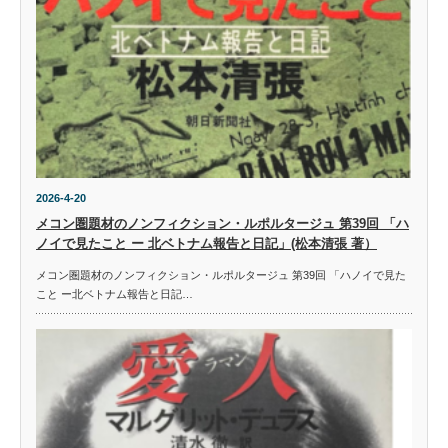
2026-4-20
メコン圏題材のノンフィクション・ルポルタージュ 第39回 「ハ
ノイで見たこと ー 北ベトナム報告と日記」(松本清張 著）
メコン圏題材のノンフィクション・ルポルタージュ 第39回 「ハノイで見た
こと ー北ベトナム報告と日記…