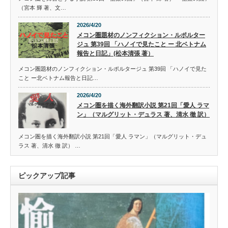
（宮本 輝 著、文…
2026/4/20
メコン圏題材のノンフィクション・ルポルター
ジュ 第39回 「ハノイで見たこと ー 北ベトナム
報告と日記」(松本清張 著）
メコン圏題材のノンフィクション・ルポルタージュ 第39回 「ハノイで見た
こと ー北ベトナム報告と日記…
2026/4/20
メコン圏を描く海外翻訳小説 第21回「愛人 ラマ
ン」（マルグリット・デュラス 著、清水 徹 訳）
メコン圏を描く海外翻訳小説 第21回「愛人 ラマン」（マルグリット・デュ
ラス 著、清水 徹 訳） …
ピックアップ記事