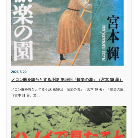
2026-5-20
メコン圏を舞台とする小説 第59回「愉楽の園」（宮本 輝 著）
メコン圏を舞台とする小説 第59回「愉楽の園」（宮本 輝 著） 「愉楽の園」
（宮本 輝 著、文…