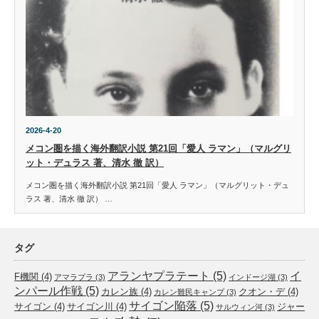
2026-4-20
メコン圏を描く海外翻訳小説 第21回「愛人 ラマン」（マルグリ
ット・デュラス 著、清水 徹 訳）
メコン圏を描く海外翻訳小説 第21回「愛人 ラマン」（マルグリット・デュ
ラス 著、清水 徹 訳） …
タグ
アランヤプラテート
(5)
イ
F機関
(4)
アマラプラ
(3)
インドージ湖
(3)
ンパール作戦
(5)
カレン族
(4)
クオン・デ
(4)
カレン難民キャンプ
(3)
サイゴン陥落
(5)
サイゴン
(4)
サイゴン川
(4)
ジャー
サルウィン河
(3)