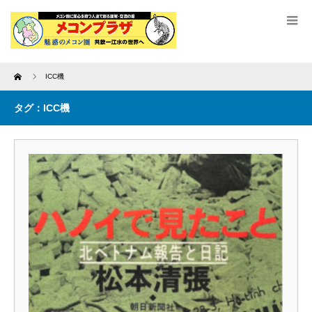
Home
ICC機
タグ：ICC機