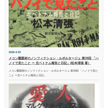
2026-4-20
メコン圏題材のノンフィクション・ルポルタージュ 第39回 「ハ
ノイで見たこと ー 北ベトナム報告と日記」(松本清張 著）
メコン圏題材のノンフィクション・ルポルタージュ 第39回 「ハノイで見た
こと ー北ベトナム報告と日記…