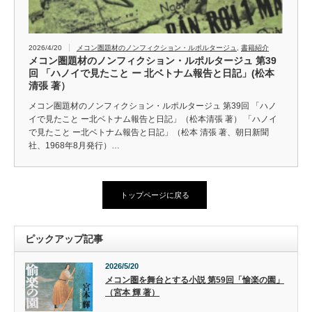
2026/4/20
メコン圏題材のノンフィクション・ルポルタージュ
,
書籍紹介
メコン圏題材のノンフィクション・ルポルタージュ 第39
回 「ハノイで見たこと ー 北ベトナム報告と日記」(松本
清張 著）
メコン圏題材のノンフィクション・ルポルタージュ 第39回 「ハノ
イで見たこと ー北ベトナム報告と日記」（松本清張 著） 「ハノイ
で見たこと ー北ベトナム報告と日記」（松本 清張 著、朝日新聞
社、1968年8月発行）…
トップページに戻る
ピックアップ記事
2026/5/20
メコン圏を舞台とする小説 第59回「愉楽の園」
（宮本 輝 著）