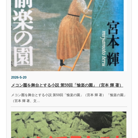
2026-5-20
メコン圏を舞台とする小説 第59回「愉楽の園」（宮本 輝 著）
メコン圏を舞台とする小説 第59回「愉楽の園」（宮本 輝 著） 「愉楽の園」
（宮本 輝 著、文…