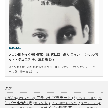
2026-4-20
メコン圏を描く海外翻訳小説 第21回「愛人 ラマン」（マルグリ
ット・デュラス 著、清水 徹 訳）
メコン圏を描く海外翻訳小説 第21回「愛人 ラマン」（マルグリット・デュ
ラス 著、清水 徹 訳） …
タグ
アランヤプラテート
(5)
イ
F機関
(4)
アマラプラ
(3)
インドージ湖
(3)
ンパール作戦
(5)
カレン族
(4)
クオン・デ
(4)
カレン難民キャンプ
(3)
サイゴン陥落
(5)