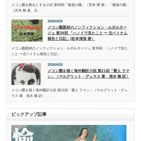
メコン圏を舞台とする小説 第59回「愉楽の園」（宮本 輝 著） 「愉楽の園」
（宮本 輝 著、文…
2026/4/20
メコン圏題材のノンフィクション・ルポルター
ジュ 第39回 「ハノイで見たこと ー 北ベトナム
報告と日記」(松本清張 著）
メコン圏題材のノンフィクション・ルポルタージュ 第39回 「ハノイで見た
こと ー北ベトナム報告と日記…
2026/4/20
メコン圏を描く海外翻訳小説 第21回「愛人 ラマ
ン」（マルグリット・デュラス 著、清水 徹 訳）
メコン圏を描く海外翻訳小説 第21回「愛人 ラマン」（マルグリット・デュ
ラス 著、清水 徹 訳） …
ピックアップ記事