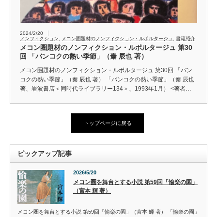
2024/2/20
ノンフィクション
,
メコン圏題材のノンフィクション・ルポルタージュ
,
書籍紹介
メコン圏題材のノンフィクション・ルポルタージュ 第30
回 「バンコクの熱い季節」（秦 辰也 著）
メコン圏題材のノンフィクション・ルポルタージュ 第30回 「バン
コクの熱い季節」（秦 辰也 著） 「バンコクの熱い季節」（秦 辰也
著、岩波書店＜同時代ライブラリー134＞、1993年1月） <著者…
トップページに戻る
ピックアップ記事
2026/5/20
メコン圏を舞台とする小説 第59回「愉楽の園」
（宮本 輝 著）
メコン圏を舞台とする小説 第59回「愉楽の園」（宮本 輝 著） 「愉楽の園」