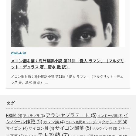
2026-4-20
メコン圏を描く海外翻訳小説 第21回「愛人 ラマン」（マルグリ
ット・デュラス 著、清水 徹 訳）
メコン圏を描く海外翻訳小説 第21回「愛人 ラマン」（マルグリット・デュ
ラス 著、清水 徹 訳） …
タグ
アランヤプラテート
(5)
イ
F機関
(4)
アマラプラ
(3)
インドージ湖
(3)
ンパール作戦
(5)
カレン族
(4)
クオン・デ
(4)
カレン難民キャンプ
(3)
サイゴン陥落
(5)
サイゴン
(4)
サイゴン川
(4)
ジャー
サルウィン河
(3)
テト攻勢
(7)
ル平原
(4)
タイ
(3)
トンレサップ湖
(3)
ナガ
(3)
ナーガ
(3)