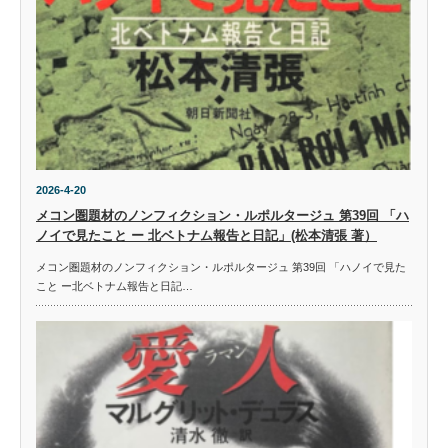
2026-4-20
メコン圏題材のノンフィクション・ルポルタージュ 第39回 「ハ
ノイで見たこと ー 北ベトナム報告と日記」(松本清張 著）
メコン圏題材のノンフィクション・ルポルタージュ 第39回 「ハノイで見た
こと ー北ベトナム報告と日記…