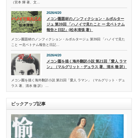
（宮本 輝 著、文…
2026/4/20
メコン圏題材のノンフィクション・ルポルター
ジュ 第39回 「ハノイで見たこと ー 北ベトナム
報告と日記」(松本清張 著）
メコン圏題材のノンフィクション・ルポルタージュ 第39回 「ハノイで見た
こと ー北ベトナム報告と日記…
2026/4/20
メコン圏を描く海外翻訳小説 第21回「愛人 ラマ
ン」（マルグリット・デュラス 著、清水 徹 訳）
メコン圏を描く海外翻訳小説 第21回「愛人 ラマン」（マルグリット・デュ
ラス 著、清水 徹 訳） …
ピックアップ記事