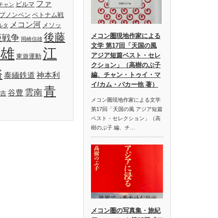
ファ
ビルマ
チャン
プノンペン
ベトナム戦
メコン河
メソッ
ルタ
後藤
メコン圏現地作家による
亜戦争
岡崎信雄
文学 第17回「天国の風
明雄
江
アジア短篇ベスト・セレ
東遊運動
クション」（高樹のぶ子
裕
泰緬鉄道
神本利
編、チャン・トゥイ・マ
イ/カム・パカー他 著）
青
雲南
谷豊
吉
メコン圏現地作家による文学
第17回「天国の風 アジア短篇
ベスト・セレクション」（高
樹のぶ子 編、チ…
メコン圏の写真集・旅紀