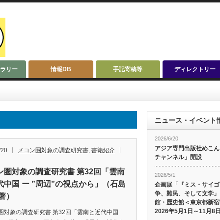
ラリー
情報DB
手記寄稿等
ディレクトリー
ニュース・イベント
2026/6/20
アジア専門出版社めこんによ
/20
メコン圏対象の調査研究書
,
書籍紹介
チャンネル」開設
ン圏対象の調査研究書 第32回「雲南
2026/5/1
代中国 ー ”周辺”の視点から」（石島
企画展「『ミス・サイゴ
争、難民、そして文学」
 著）
館・歴史館＜東京都新宿
2026年5月1日～11月8
圏対象の調査研究書 第32回「雲南と近代中国