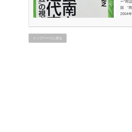
ー”周
国 ”
200
トップページに戻る