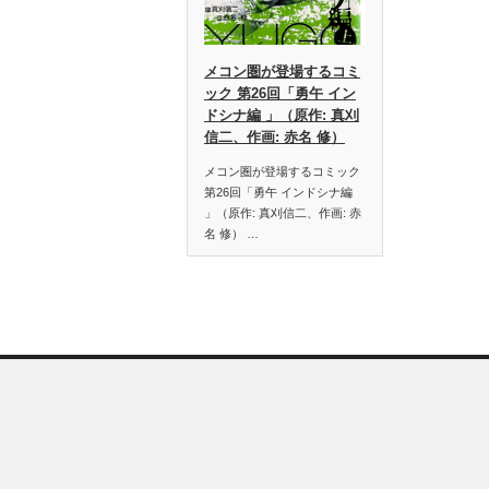
メコン圏が登場するコミ
ック 第26回「勇午 イン
ドシナ編 」（原作: 真刈
信二、作画: 赤名 修）
メコン圏が登場するコミック
第26回「勇午 インドシナ編
」（原作: 真刈信二、作画: 赤
名 修） …