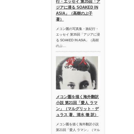
行・エッセイ 第35回「ア
ジアに浸る SOAKED IN
ASIA」（高樹のぶ子
著）
メコン圏の写真集・旅紀行・
エッセイ 第35回「アジアに浸
る SOAKED IN ASIA」（高樹
のぶ…
メコン圏を描く海外翻訳
小説 第21回「愛人 ラマ
ン」（マルグリット・デ
ュラス 著、清水 徹 訳）
メコン圏を描く海外翻訳小説
第21回「愛人 ラマン」（マル