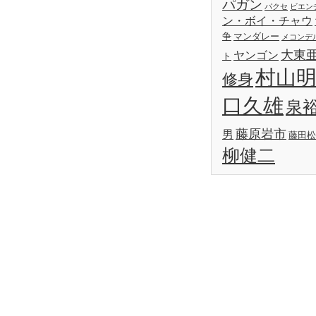
パガン
パクセ
ビエン
ン・ボイ・チャウ
争
マンダレー
メコンデ
大東
ヤンゴン
ト
村山
修身
口久雄
泉
藤原岩市
男
藤田松
柳健二