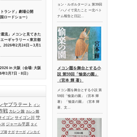
ョン・ルポルタージュ 第39回
「ハノイで見たこと ー北ベト
 ロストランド」劇場公開
ナム報告と日記…
り全国ロードショー）
ン還流」メコンと見てきた
イエーギャラリー＜東京都
2026年2月24日～3月1
26 in 大阪（会場: 大阪
メコン圏を舞台とする小
6年3月7日・8日）
説 第59回「愉楽の園」
（宮本 輝 著）
メコン圏を舞台とする小説 第
59回「愉楽の園」（宮本 輝
著） 「愉楽の園」（宮本 輝
ンヤプラテート
イン
著、文…
作戦
カレン族
カレン難
サ
サイゴン
サイゴン川
ジャール平原
ン河
タイ
ップ湖
ナガ
ナーガ
ノンカイ