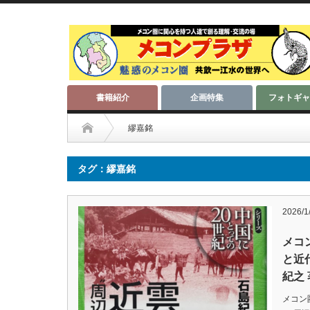
書籍紹介
企画特集
フォトギャ
繆嘉銘
タグ：繆嘉銘
2026/1
メコ
と近
紀之
メコン