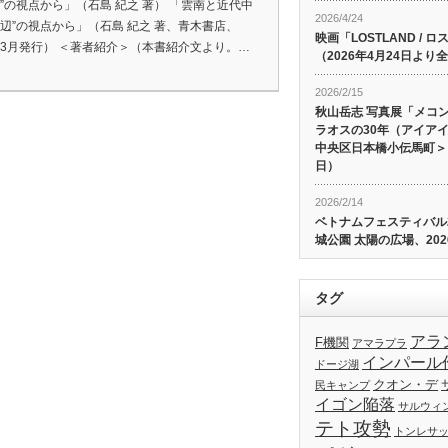
辺”の視点から」（石島 紀之 著） 「雲南と近代中
2026/4/24
周辺”の視点から」（石島 紀之 著、青木書店、
映画「LOSTLAND /
4年3月発行） ＜著者紹介＞（本書紹介文より。…
（2026年4月24日よ
2026/2/15
秋山岳志 写真展「メコ
ラオスの30年（アイア
中央区日本橋小伝馬町＞、
日）
2026/2/14
ベトナムフェスティバル20
城公園 太陽の広場、202
タグ
アラ
F機関
アマラプラ
インパール
ドージ湖
クオン・デ
民キャンプ
イゴン陥落
サルウィ
テト攻勢
トンレサ