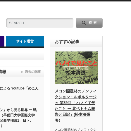
サイト運営
おすすめ記事
情報
過去の記事
る Youtube「めこん
メコン圏題材のノンフィ
クション・ルポルタージ
ュ 第39回 「ハノイで見
たこと ー 北ベトナム報
ン』から見る世界 ー 戦
告と日記」(松本清張
（早稲田大学国際文学
著）
区西早稲田1丁目＞、
日）
メコン圏題材のノンフィクシ