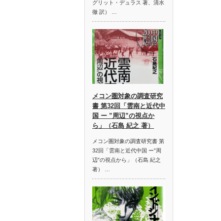
グリット・デュラス 著、清水
徹 訳） …
メコン圏対象の調査研究
書 第32回「雲南と近代中
国 ー ”周辺”の視点か
ら」（石島 紀之 著）
メコン圏対象の調査研究書 第
32回「雲南と近代中国 ー”周
辺”の視点から」（石島 紀之
著） …