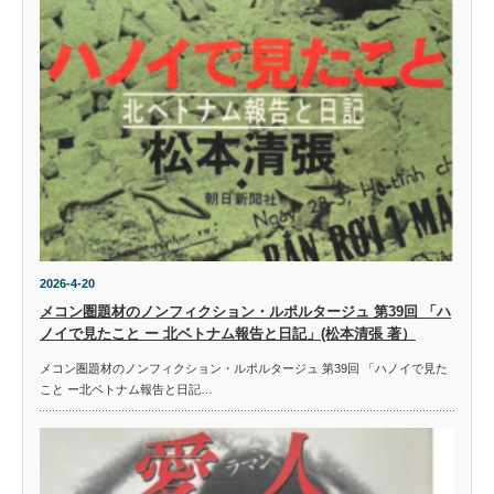
2026-4-20
メコン圏題材のノンフィクション・ルポルタージュ 第39回 「ハ
ノイで見たこと ー 北ベトナム報告と日記」(松本清張 著）
メコン圏題材のノンフィクション・ルポルタージュ 第39回 「ハノイで見た
こと ー北ベトナム報告と日記…