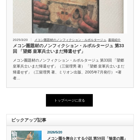
2025/3/20
メコン圏題材のノンフィクション・ルポルタージュ
,
書籍紹介
メコン圏題材のノンフィクション・ルポルタージュ 第33
回 「望郷 皇軍兵士いまだ帰還せず」
メコン圏題材のノンフィクション・ルポルタージュ 第33回 「望郷
皇軍兵士いまだ帰還せず」（三留理男 著） 「望郷 皇軍兵士いまだ
帰還せず」（三留理男 著、ミリオン出版、2005年7月発行） <著
者…
トップページに戻る
ピックアップ記事
2026/5/20
メコン圏を舞台とする小説 第59回「愉楽の園」