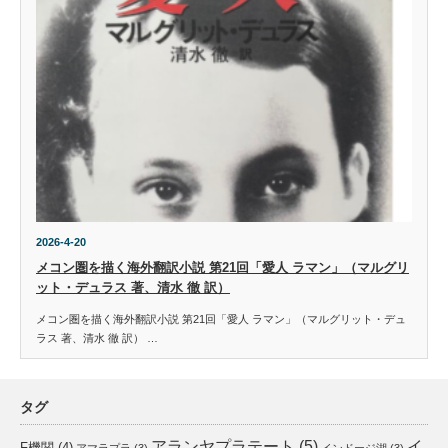
2026-4-20
メコン圏を描く海外翻訳小説 第21回「愛人 ラマン」（マルグリ
ット・デュラス 著、清水 徹 訳）
メコン圏を描く海外翻訳小説 第21回「愛人 ラマン」（マルグリット・デュ
ラス 著、清水 徹 訳） …
タグ
アランヤプラテート
(5)
イ
F機関
(4)
アマラプラ
(3)
インドージ湖
(3)