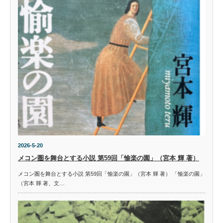
2026-5-20
メコン圏を舞台とする小説 第59回「愉楽の園」（宮本 輝 著）
メコン圏を舞台とする小説 第59回「愉楽の園」（宮本 輝 著） 「愉楽の園」
（宮本 輝 著、文…