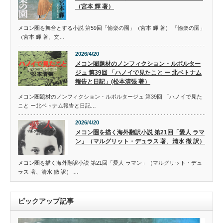
（宮本 輝 著）
メコン圏を舞台とする小説 第59回「愉楽の園」（宮本 輝 著） 「愉楽の園」
（宮本 輝 著、文…
2026/4/20
メコン圏題材のノンフィクション・ルポルター
ジュ 第39回 「ハノイで見たこと ー 北ベトナム
報告と日記」(松本清張 著）
メコン圏題材のノンフィクション・ルポルタージュ 第39回 「ハノイで見た
こと ー北ベトナム報告と日記…
2026/4/20
メコン圏を描く海外翻訳小説 第21回「愛人 ラマ
ン」（マルグリット・デュラス 著、清水 徹 訳）
メコン圏を描く海外翻訳小説 第21回「愛人 ラマン」（マルグリット・デュ
ラス 著、清水 徹 訳） …
ピックアップ記事