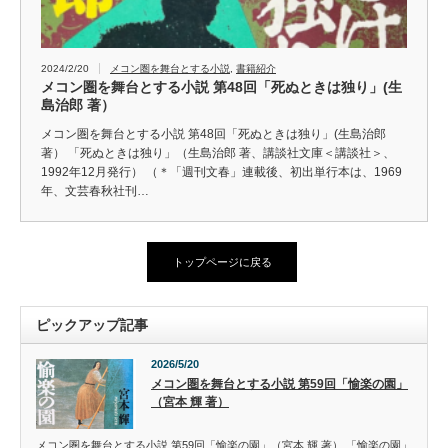
2024/2/20
メコン圏を舞台とする小説
,
書籍紹介
メコン圏を舞台とする小説 第48回「死ぬときは独り」(生
島治郎 著）
メコン圏を舞台とする小説 第48回「死ぬときは独り」(生島治郎
著） 「死ぬときは独り」（生島治郎 著、講談社文庫＜講談社＞、
1992年12月発行） （＊「週刊文春」連載後、初出単行本は、1969
年、文芸春秋社刊…
トップページに戻る
ピックアップ記事
2026/5/20
メコン圏を舞台とする小説 第59回「愉楽の園」
（宮本 輝 著）
メコン圏を舞台とする小説 第59回「愉楽の園」（宮本 輝 著） 「愉楽の園」