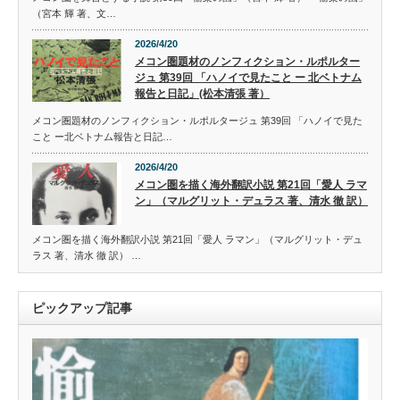
（宮本 輝 著、文…
2026/4/20
メコン圏題材のノンフィクション・ルポルター
ジュ 第39回 「ハノイで見たこと ー 北ベトナム
報告と日記」(松本清張 著）
メコン圏題材のノンフィクション・ルポルタージュ 第39回 「ハノイで見た
こと ー北ベトナム報告と日記…
2026/4/20
メコン圏を描く海外翻訳小説 第21回「愛人 ラマ
ン」（マルグリット・デュラス 著、清水 徹 訳）
メコン圏を描く海外翻訳小説 第21回「愛人 ラマン」（マルグリット・デュ
ラス 著、清水 徹 訳） …
ピックアップ記事