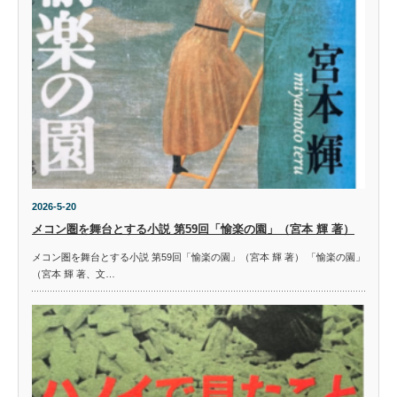
2026-5-20
メコン圏を舞台とする小説 第59回「愉楽の園」（宮本 輝 著）
メコン圏を舞台とする小説 第59回「愉楽の園」（宮本 輝 著） 「愉楽の園」
（宮本 輝 著、文…