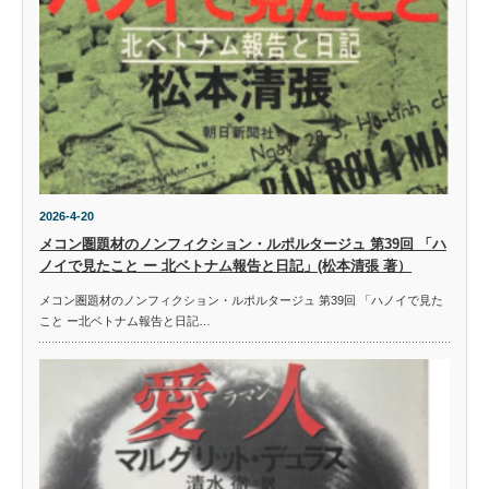
2026-4-20
メコン圏題材のノンフィクション・ルポルタージュ 第39回 「ハ
ノイで見たこと ー 北ベトナム報告と日記」(松本清張 著）
メコン圏題材のノンフィクション・ルポルタージュ 第39回 「ハノイで見た
こと ー北ベトナム報告と日記…