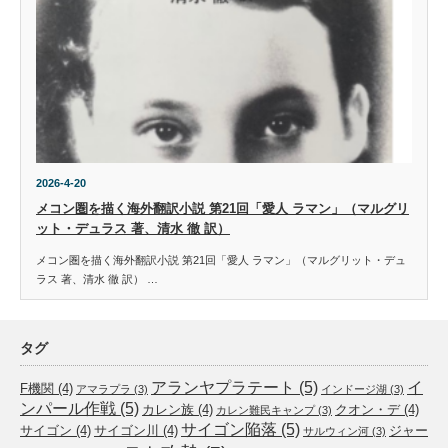
2026-4-20
メコン圏を描く海外翻訳小説 第21回「愛人 ラマン」（マルグリ
ット・デュラス 著、清水 徹 訳）
メコン圏を描く海外翻訳小説 第21回「愛人 ラマン」（マルグリット・デュ
ラス 著、清水 徹 訳） …
タグ
アランヤプラテート
(5)
イ
F機関
(4)
アマラプラ
(3)
インドージ湖
(3)
ンパール作戦
(5)
カレン族
(4)
クオン・デ
(4)
カレン難民キャンプ
(3)
サイゴン陥落
(5)
サイゴン
(4)
サイゴン川
(4)
ジャー
サルウィン河
(3)