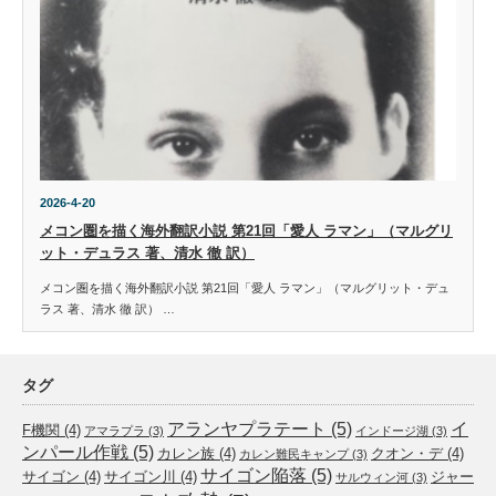
2026-4-20
メコン圏を描く海外翻訳小説 第21回「愛人 ラマン」（マルグリ
ット・デュラス 著、清水 徹 訳）
メコン圏を描く海外翻訳小説 第21回「愛人 ラマン」（マルグリット・デュ
ラス 著、清水 徹 訳） …
タグ
アランヤプラテート
(5)
イ
F機関
(4)
アマラプラ
(3)
インドージ湖
(3)
ンパール作戦
(5)
カレン族
(4)
クオン・デ
(4)
カレン難民キャンプ
(3)
サイゴン陥落
(5)
サイゴン
(4)
サイゴン川
(4)
ジャー
サルウィン河
(3)