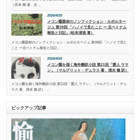
（宮本 輝 著、文…
2026/4/20
メコン圏題材のノンフィクション・ルポルター
ジュ 第39回 「ハノイで見たこと ー 北ベトナム
報告と日記」(松本清張 著）
メコン圏題材のノンフィクション・ルポルタージュ 第39回 「ハノイで見た
こと ー北ベトナム報告と日記…
2026/4/20
メコン圏を描く海外翻訳小説 第21回「愛人 ラマ
ン」（マルグリット・デュラス 著、清水 徹 訳）
メコン圏を描く海外翻訳小説 第21回「愛人 ラマン」（マルグリット・デュ
ラス 著、清水 徹 訳） …
ピックアップ記事