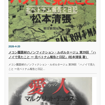
2026-4-20
メコン圏題材のノンフィクション・ルポルタージュ 第39回 「ハ
ノイで見たこと ー 北ベトナム報告と日記」(松本清張 著）
メコン圏題材のノンフィクション・ルポルタージュ 第39回 「ハノイで見た
こと ー北ベトナム報告と日記…