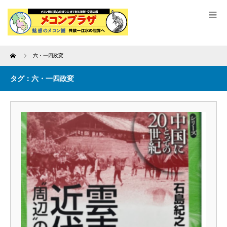
Home
六・一四政変
タグ：六・一四政変