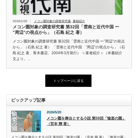
2026/1/20
メコン圏対象の調査研究書
,
書籍紹介
メコン圏対象の調査研究書 第32回「雲南と近代中国 ー
”周辺”の視点から」（石島 紀之 著）
メコン圏対象の調査研究書 第32回「雲南と近代中国 ー”周辺”の視点
から」（石島 紀之 著） 「雲南と近代中国 ”周辺”の視点から」（石
島 紀之 著、青木書店、2004年3月発行） ＜著者紹介＞（本書紹介
文より。…
トップページに戻る
ピックアップ記事
2026/5/20
メコン圏を舞台とする小説 第59回「愉楽の園」
（宮本 輝 著）
メコン圏を舞台とする小説 第59回「愉楽の園」（宮本 輝 著） 「愉楽の園」