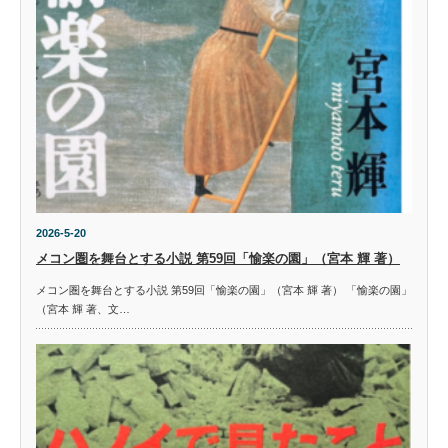
2026-5-20
メコン圏を舞台とする小説 第59回「愉楽の園」（宮本 輝 著）
メコン圏を舞台とする小説 第59回「愉楽の園」（宮本 輝 著） 「愉楽の園」
（宮本 輝 著、文…