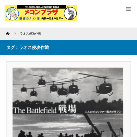
Home
ラオス侵攻作戦
タグ：ラオス侵攻作戦