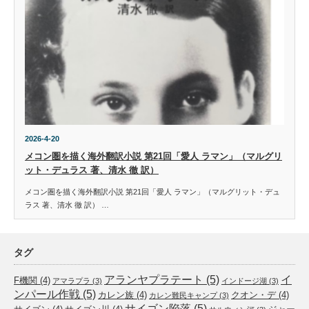
2026-4-20
メコン圏を描く海外翻訳小説 第21回「愛人 ラマン」（マルグリ
ット・デュラス 著、清水 徹 訳）
メコン圏を描く海外翻訳小説 第21回「愛人 ラマン」（マルグリット・デュ
ラス 著、清水 徹 訳） …
タグ
アランヤプラテート
(5)
イ
F機関
(4)
アマラプラ
(3)
インドージ湖
(3)
ンパール作戦
(5)
カレン族
(4)
クオン・デ
(4)
カレン難民キャンプ
(3)
サイゴン陥落
(5)