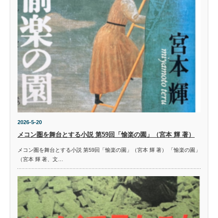
2026-5-20
メコン圏を舞台とする小説 第59回「愉楽の園」（宮本 輝 著）
メコン圏を舞台とする小説 第59回「愉楽の園」（宮本 輝 著） 「愉楽の園」
（宮本 輝 著、文…