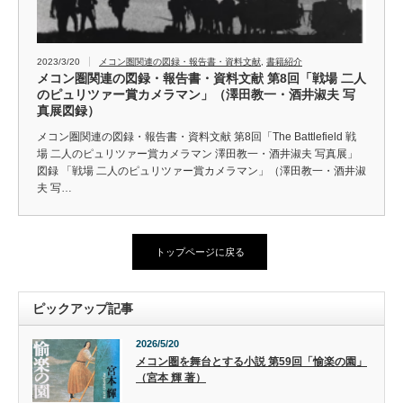
2023/3/20
メコン圏関連の図録・報告書・資料文献
,
書籍紹介
メコン圏関連の図録・報告書・資料文献 第8回「戦場 二人
のピュリツァー賞カメラマン」（澤田教一・酒井淑夫 写
真展図録）
メコン圏関連の図録・報告書・資料文献 第8回「The Battlefield 戦
場 二人のピュリツァー賞カメラマン 澤田教一・酒井淑夫 写真展」
図録 「戦場 二人のピュリツァー賞カメラマン」（澤田教一・酒井淑
夫 写…
トップページに戻る
ピックアップ記事
2026/5/20
メコン圏を舞台とする小説 第59回「愉楽の園」
（宮本 輝 著）