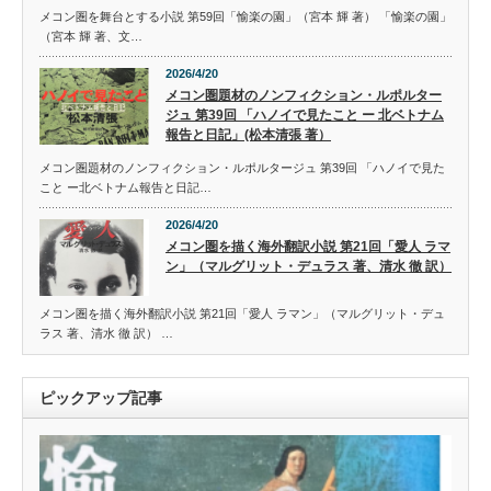
メコン圏を舞台とする小説 第59回「愉楽の園」（宮本 輝 著） 「愉楽の園」
（宮本 輝 著、文…
2026/4/20
メコン圏題材のノンフィクション・ルポルター
ジュ 第39回 「ハノイで見たこと ー 北ベトナム
報告と日記」(松本清張 著）
メコン圏題材のノンフィクション・ルポルタージュ 第39回 「ハノイで見た
こと ー北ベトナム報告と日記…
2026/4/20
メコン圏を描く海外翻訳小説 第21回「愛人 ラマ
ン」（マルグリット・デュラス 著、清水 徹 訳）
メコン圏を描く海外翻訳小説 第21回「愛人 ラマン」（マルグリット・デュ
ラス 著、清水 徹 訳） …
ピックアップ記事