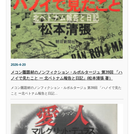
2026-4-20
メコン圏題材のノンフィクション・ルポルタージュ 第39回 「ハ
ノイで見たこと ー 北ベトナム報告と日記」(松本清張 著）
メコン圏題材のノンフィクション・ルポルタージュ 第39回 「ハノイで見た
こと ー北ベトナム報告と日記…