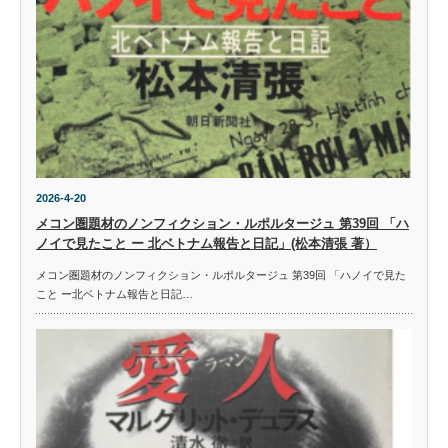
2026-4-20
メコン圏題材のノンフィクション・ルポルタージュ 第39回 「ハ
ノイで見たこと ー 北ベトナム報告と日記」(松本清張 著）
メコン圏題材のノンフィクション・ルポルタージュ 第39回 「ハノイで見た
こと ー北ベトナム報告と日記…