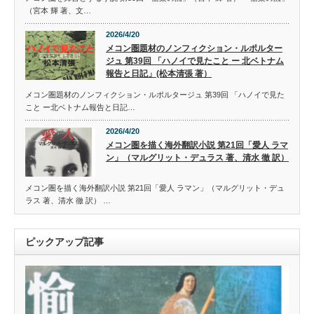
（宮本 輝 著、文…
2026/4/20
メコン圏題材のノンフィクション・ルポルター
ジュ 第39回 「ハノイで見たこと ー 北ベトナム
報告と日記」(松本清張 著）
メコン圏題材のノンフィクション・ルポルタージュ 第39回 「ハノイで見た
こと ー北ベトナム報告と日記…
2026/4/20
メコン圏を描く海外翻訳小説 第21回「愛人 ラマ
ン」（マルグリット・デュラス 著、清水 徹 訳）
メコン圏を描く海外翻訳小説 第21回「愛人 ラマン」（マルグリット・デュ
ラス 著、清水 徹 訳） …
ピックアップ記事