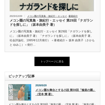
2023/12/20
メコン圏の写真集・旅紀行・エッセイ
,
書籍紹介
メコン圏の写真集・旅紀行・エッセイ 第29回「ナガラン
ドを探しに」（坂本由美子 著）
メコン圏の写真集・旅紀行・エッセイ 第29回「ナガランドを探し
に」（坂本由美子 著） 「ナガランドを探しに」（坂本由美子 著、
社会評論社、1995年12月発行） ＜著者紹介＞ 坂本 由美子（さかも
と ゆみこ）＜発行…
トップページに戻る
ピックアップ記事
2026/5/20
メコン圏を舞台とする小説 第59回「愉楽の園」
（宮本 輝 著）
メコン圏を舞台とする小説 第59回「愉楽の園」（宮本 輝 著） 「愉楽の園」