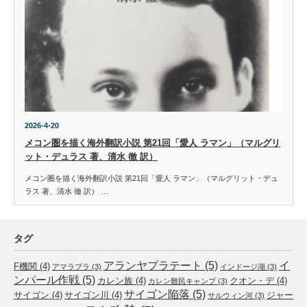
2026-4-20
メコン圏を描く海外翻訳小説 第21回「愛人 ラマン」（マルグリ
ット・デュラス 著、清水 徹 訳）
メコン圏を描く海外翻訳小説 第21回「愛人 ラマン」（マルグリット・デュ
ラス 著、清水 徹 訳） …
タグ
アランヤプラテート
(5)
イ
F機関
(4)
アマラプラ
(3)
インドージ湖
(3)
ンパール作戦
(5)
カレン族
(4)
クオン・デ
(4)
カレン難民キャンプ
(3)
サイゴン陥落
(5)
サイゴン
(4)
サイゴン川
(4)
ジャー
サルウィン河
(3)