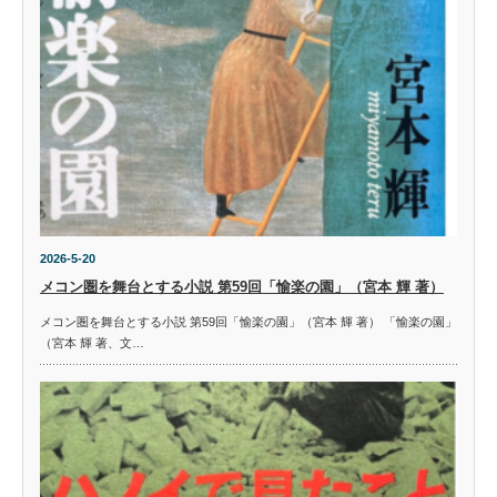
2026-5-20
メコン圏を舞台とする小説 第59回「愉楽の園」（宮本 輝 著）
メコン圏を舞台とする小説 第59回「愉楽の園」（宮本 輝 著） 「愉楽の園」
（宮本 輝 著、文…