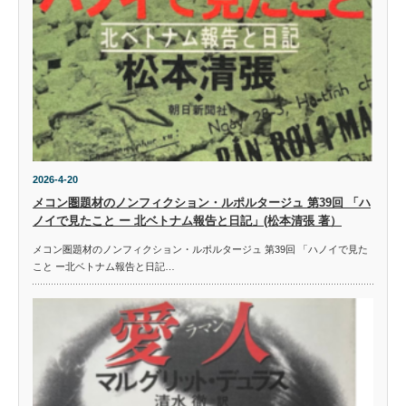
2026-4-20
メコン圏題材のノンフィクション・ルポルタージュ 第39回 「ハ
ノイで見たこと ー 北ベトナム報告と日記」(松本清張 著）
メコン圏題材のノンフィクション・ルポルタージュ 第39回 「ハノイで見た
こと ー北ベトナム報告と日記…