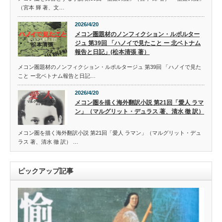
（宮本 輝 著、文…
2026/4/20
メコン圏題材のノンフィクション・ルポルター
ジュ 第39回 「ハノイで見たこと ー 北ベトナム
報告と日記」(松本清張 著）
メコン圏題材のノンフィクション・ルポルタージュ 第39回 「ハノイで見た
こと ー北ベトナム報告と日記…
2026/4/20
メコン圏を描く海外翻訳小説 第21回「愛人 ラマ
ン」（マルグリット・デュラス 著、清水 徹 訳）
メコン圏を描く海外翻訳小説 第21回「愛人 ラマン」（マルグリット・デュ
ラス 著、清水 徹 訳） …
ピックアップ記事