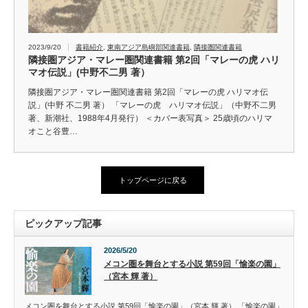
2023/9/20
書籍紹介
,
東南アジア島嶼部関連書籍
,
隣接圏関連書籍
隣接圏アジア・マレー圏関連書籍 第2回「マレーの虎 ハリ
マオ伝説」(中野不二男 著）
隣接圏アジア・マレー圏関連書籍 第2回「マレーの虎 ハリマオ伝
説」(中野 不二男 著） 「マレーの虎 ハリマオ伝説」（中野不二男
著、新潮社、1988年4月発行） ＜カバー表写真＞ 25歳頃のハリマ
オこと谷豊…
トップページに戻る
ピックアップ記事
2026/5/20
メコン圏を舞台とする小説 第59回「愉楽の園」
（宮本 輝 著）
メコン圏を舞台とする小説 第59回「愉楽の園」（宮本 輝 著） 「愉楽の園」