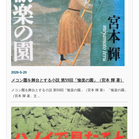
2026-5-20
メコン圏を舞台とする小説 第59回「愉楽の園」（宮本 輝 著）
メコン圏を舞台とする小説 第59回「愉楽の園」（宮本 輝 著） 「愉楽の園」
（宮本 輝 著、文…