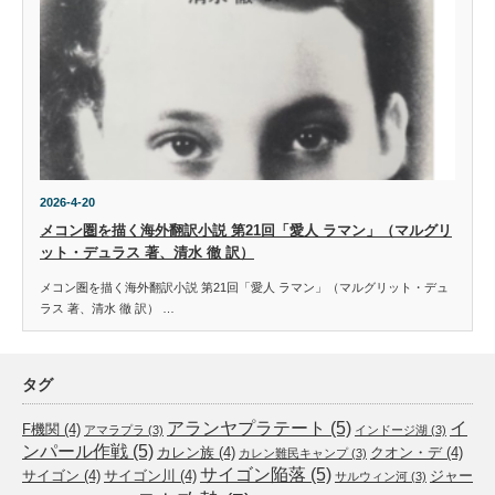
2026-4-20
メコン圏を描く海外翻訳小説 第21回「愛人 ラマン」（マルグリ
ット・デュラス 著、清水 徹 訳）
メコン圏を描く海外翻訳小説 第21回「愛人 ラマン」（マルグリット・デュ
ラス 著、清水 徹 訳） …
タグ
アランヤプラテート
(5)
イ
F機関
(4)
アマラプラ
(3)
インドージ湖
(3)
ンパール作戦
(5)
カレン族
(4)
クオン・デ
(4)
カレン難民キャンプ
(3)
サイゴン陥落
(5)
サイゴン
(4)
サイゴン川
(4)
ジャー
サルウィン河
(3)