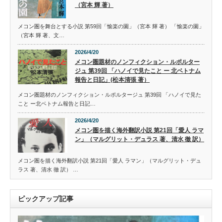
（宮本 輝 著）
メコン圏を舞台とする小説 第59回「愉楽の園」（宮本 輝 著） 「愉楽の園」
（宮本 輝 著、文…
2026/4/20
メコン圏題材のノンフィクション・ルポルター
ジュ 第39回 「ハノイで見たこと ー 北ベトナム
報告と日記」(松本清張 著）
メコン圏題材のノンフィクション・ルポルタージュ 第39回 「ハノイで見た
こと ー北ベトナム報告と日記…
2026/4/20
メコン圏を描く海外翻訳小説 第21回「愛人 ラマ
ン」（マルグリット・デュラス 著、清水 徹 訳）
メコン圏を描く海外翻訳小説 第21回「愛人 ラマン」（マルグリット・デュ
ラス 著、清水 徹 訳） …
ピックアップ記事