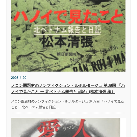
2026-4-20
メコン圏題材のノンフィクション・ルポルタージュ 第39回 「ハ
ノイで見たこと ー 北ベトナム報告と日記」(松本清張 著）
メコン圏題材のノンフィクション・ルポルタージュ 第39回 「ハノイで見た
こと ー北ベトナム報告と日記…