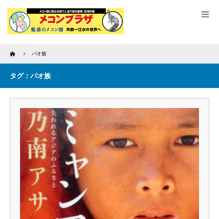
Home
パオ族
タグ：パオ族