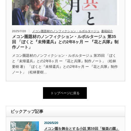
2025/7/20
メコン圏題材のノンフィクション・ルポルタージュ
,
書籍紹介
メコン圏題材のノンフィクション・ルポルタージュ 第35
回 「ぼくと『未帰還兵』との2年8ヶ月 ー 『花と兵隊』制
作ノート」
メコン圏題材のノンフィクション・ルポルタージュ 第35回 「ぼく
と『未帰還兵』との2年8ヶ月 ー 『花と兵隊』制作ノート」（松林
要樹 著） 「ぼくと『未帰還兵』との2年8ヶ月 ー 『花と兵隊』制作
ノート」（松林要樹…
トップページに戻る
ピックアップ記事
2026/5/20
メコン圏を舞台とする小説 第59回「愉楽の園」