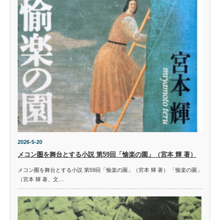
2026-5-20
メコン圏を舞台とする小説 第59回「愉楽の園」（宮本 輝 著）
メコン圏を舞台とする小説 第59回「愉楽の園」（宮本 輝 著） 「愉楽の園」
（宮本 輝 著、文…