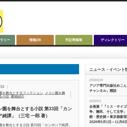
ラリー
情報DB
手記寄稿等
ディレクトリー
ニュース・イベント
2026/6/20
アジア専門出版社めこんによ
/10
チャンネル」開設
圏を舞台とするフィクション
,
メコン圏を舞
る小説
,
書籍紹介
2026/5/1
企画展「『ミス・サイゴ
ン圏を舞台とする小説 第33回「カン
争、難民、そして文学」
ア綺譚」（三宅 一郎 著）
館・歴史館＜東京都新宿
2026年5月1日～11月8
圏を舞台とする小説 第33回「カンボジア綺譚」