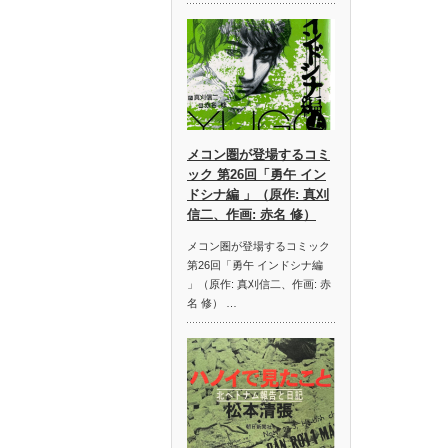
メコン圏が登場するコミ
ック 第26回「勇午 イン
ドシナ編 」（原作: 真刈
信二、作画: 赤名 修）
メコン圏が登場するコミック
第26回「勇午 インドシナ編
」（原作: 真刈信二、作画: 赤
名 修） …