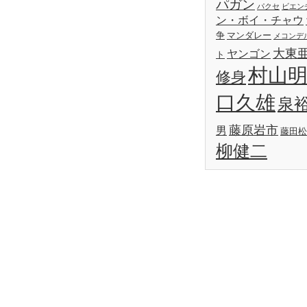
パガン
パクセ
ビエン
ン・ボイ・チャウ
争
マンダレー
メコンデ
大東
ヤンゴン
ト
村山
修身
口久雄
泉
藤原岩市
男
藤田松
柳健二