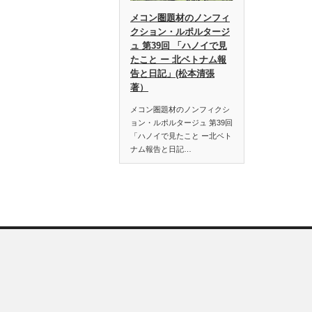
メコン圏題材のノンフィ
クション・ルポルタージ
ュ 第39回 「ハノイで見
たこと ー 北ベトナム報
告と日記」(松本清張
著）
メコン圏題材のノンフィクシ
ョン・ルポルタージュ 第39回
「ハノイで見たこと ー北ベト
ナム報告と日記…