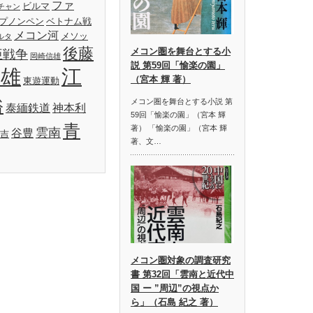
ファ
ビルマ
チャン
プノンペン
ベトナム戦
メコン河
メソッ
ルタ
後藤
メコン圏を舞台とする小
亜戦争
岡崎信雄
説 第59回「愉楽の園」
明雄
江
（宮本 輝 著）
東遊運動
裕
メコン圏を舞台とする小説 第
泰緬鉄道
神本利
59回「愉楽の園」（宮本 輝
青
著） 「愉楽の園」（宮本 輝
雲南
谷豊
吉
著、文…
メコン圏対象の調査研究
書 第32回「雲南と近代中
国 ー ”周辺”の視点か
ら」（石島 紀之 著）