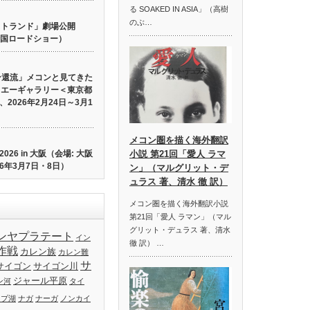
る SOAKED IN ASIA」（高樹
のぶ…
 ロストランド」劇場公開
り全国ロードショー）
ン還流」メコンと見てきた
イエーギャラリー＜東京都
2026年2月24日～3月1
メコン圏を描く海外翻訳
26 in 大阪（会場: 大阪
小説 第21回「愛人 ラマ
6年3月7日・8日）
ン」（マルグリット・デ
ュラス 著、清水 徹 訳）
メコン圏を描く海外翻訳小説
第21回「愛人 ラマン」（マル
グリット・デュラス 著、清水
ンヤプラテート
イン
徹 訳） …
作戦
カレン族
カレン難
サ
サイゴン
サイゴン川
ジャール平原
ン河
タイ
ップ湖
ナガ
ナーガ
ノンカイ