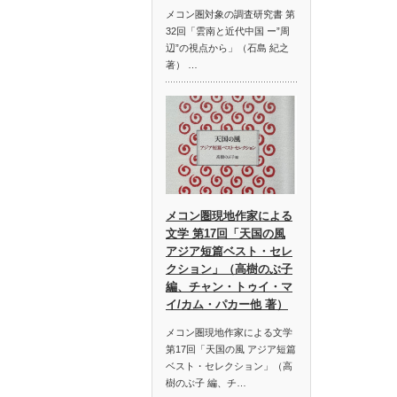
メコン圏対象の調査研究書 第
32回「雲南と近代中国 ー”周
辺”の視点から」（石島 紀之
著） …
メコン圏現地作家による
文学 第17回「天国の風
アジア短篇ベスト・セレ
クション」（高樹のぶ子
編、チャン・トゥイ・マ
イ/カム・パカー他 著）
メコン圏現地作家による文学
第17回「天国の風 アジア短篇
ベスト・セレクション」（高
樹のぶ子 編、チ…