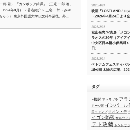
 一郎 著） 「カンボジア綺譚」（三宅 一郎 著、
2026/4/24
、1994年8月） ＜著者紹介＞ 三宅 一郎（みや
映画「LOSTLAND /
ちろう） 東京外国語大学仏文科卒業後、外…
（2026年4月24日よ
2026/2/15
秋山岳志 写真展「メコ
ラオスの30年（アイア
中央区日本橋小伝馬町＞、
日）
2026/2/14
ベトナムフェスティバル20
城公園 太陽の広場、202
タグ
アラ
F機関
アマラプラ
インパール
ドージ湖
クオン・デ
民キャンプ
イゴン陥落
サルウィ
テト攻勢
トンレサ