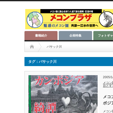
書籍紹介
企画特集
フォトギャ
バサック川
タグ：バサック川
2005/1
メコン
台とす
メコ
ボジ
メコン