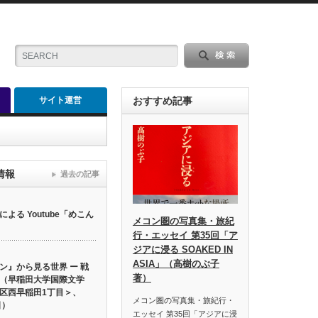
サイト運営
おすすめ記事
情報
過去の記事
る Youtube「めこん
メコン圏の写真集・旅紀
行・エッセイ 第35回「ア
ジアに浸る SOAKED IN
ASIA」（高樹のぶ子
ン』から見る世界 ー 戦
著）
（早稲田大学国際文学
区西早稲田1丁目＞、
メコン圏の写真集・旅紀行・
日）
エッセイ 第35回「アジアに浸