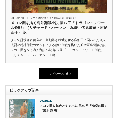
2005/11/10
メコン圏を描く海外翻訳小説
,
書籍紹介
メコン圏を描く海外翻訳小説 第17回「ドラゴン・ノワー
ル作戦」（リチャード・ハーマン・Jr.著、伏見威蕃・阿尾
正子） 訳
タイで誘拐され黄金の三角地帯を根城とする麻薬王に囚われた米人
人質の特殊作戦コマンドによる救出作戦を描いた航空軍事冒険小説
メコン圏を描く海外翻訳小説 第17回「ドラゴン・ノワール作戦」
（リチャード・ハーマン・Jr.著、…
トップページに戻る
ピックアップ記事
2026/5/20
メコン圏を舞台とする小説 第59回「愉楽の園」
（宮本 輝 著）