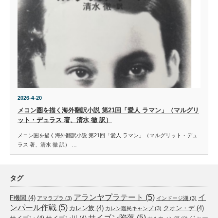
2026-4-20
メコン圏を描く海外翻訳小説 第21回「愛人 ラマン」（マルグリ
ット・デュラス 著、清水 徹 訳）
メコン圏を描く海外翻訳小説 第21回「愛人 ラマン」（マルグリット・デュ
ラス 著、清水 徹 訳） …
タグ
アランヤプラテート
(5)
イ
F機関
(4)
アマラプラ
(3)
インドージ湖
(3)
ンパール作戦
(5)
カレン族
(4)
クオン・デ
(4)
カレン難民キャンプ
(3)
サイゴン陥落
(5)