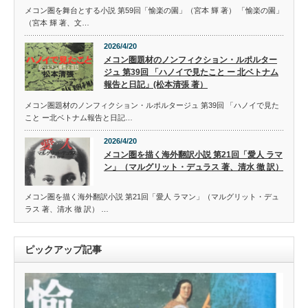
メコン圏を舞台とする小説 第59回「愉楽の園」（宮本 輝 著） 「愉楽の園」
（宮本 輝 著、文…
2026/4/20
メコン圏題材のノンフィクション・ルポルター
ジュ 第39回 「ハノイで見たこと ー 北ベトナム
報告と日記」(松本清張 著）
メコン圏題材のノンフィクション・ルポルタージュ 第39回 「ハノイで見た
こと ー北ベトナム報告と日記…
2026/4/20
メコン圏を描く海外翻訳小説 第21回「愛人 ラマ
ン」（マルグリット・デュラス 著、清水 徹 訳）
メコン圏を描く海外翻訳小説 第21回「愛人 ラマン」（マルグリット・デュ
ラス 著、清水 徹 訳） …
ピックアップ記事