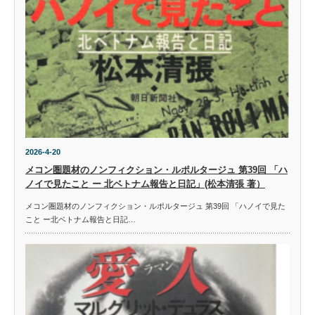
2026-4-20
メコン圏題材のノンフィクション・ルポルタージュ 第39回 「ハ
ノイで見たこと ー 北ベトナム報告と日記」(松本清張 著）
メコン圏題材のノンフィクション・ルポルタージュ 第39回 「ハノイで見た
こと ー北ベトナム報告と日記…