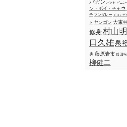
パガン
パクセ
ビエン
ン・ボイ・チャウ
争
マンダレー
メコンデ
大東
ヤンゴン
ト
村山
修身
口久雄
泉
藤原岩市
男
藤田松
柳健二