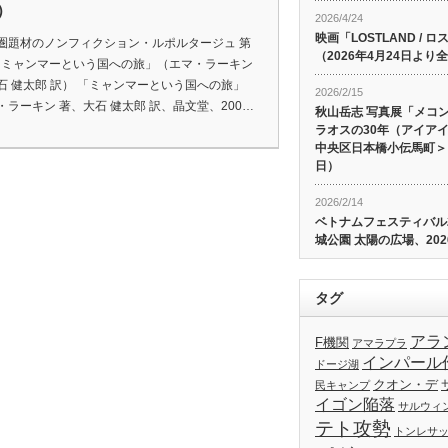
）
2026/4/24
映画「LOSTLAND /
圏題材のノンフィクション・ルポルタージュ 第
（2026年4月24日よ
 「ミャンマーという国への旅」（エマ・ラーキン
石 健太郎 訳） 「ミャンマーという国への旅」
2026/2/15
・ラーキン 著、大石 健太郎 訳、晶文堂、200…
秋山岳志 写真展「メコ
ラオスの30年（アイア
中央区日本橋小伝馬町＞、
日）
2026/2/14
ベトナムフェスティバル20
城公園 太陽の広場、202
タグ
アラ
F機関
アマラプラ
インパール
ドージ湖
クオン・デ
民キャンプ
イゴン陥落
サルウィ
テト攻勢
トンレサ