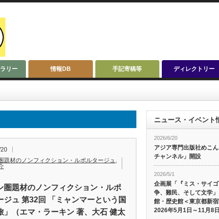
ラリー
情報DB
手記寄稿等
ディレクトリー
ニュース・イベント
2026/6/20
アジア専門出版社めこんによ
/20
チャンネル」開設
圏題材のノンフィクション・ルポルタージュ
,
介
2026/5/1
企画展「『ミス・サイゴ
ン圏題材のノンフィクション・ルポ
争、難民、そして文学」
ージュ 第32回 「ミャンマーという国
館・歴史館＜東京都新宿
2026年5月1日～11月8
旅」（エマ・ラーキン 著、大石 健太