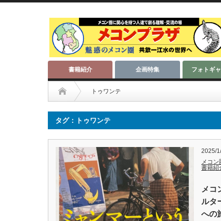
書籍紹介
企画特集
フォトギャ
トゥワンテ
タグ：トゥワンテ
2025/1
メコン
書籍紹
メコ
ルタ
への