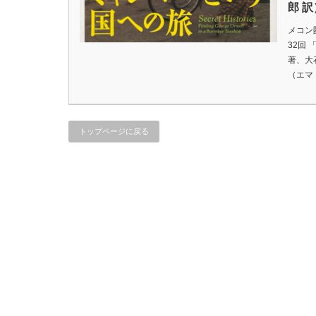
郎 訳
メコン
32回
著、大
（エマ
トップページに戻る