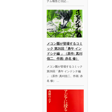
ナム報告と日記…
メコン圏が登場するコミ
ック 第26回「勇午 イン
ドシナ編 」（原作: 真刈
信二、作画: 赤名 修）
メコン圏が登場するコミック
第26回「勇午 インドシナ編
」（原作: 真刈信二、作画: 赤
名 修） …