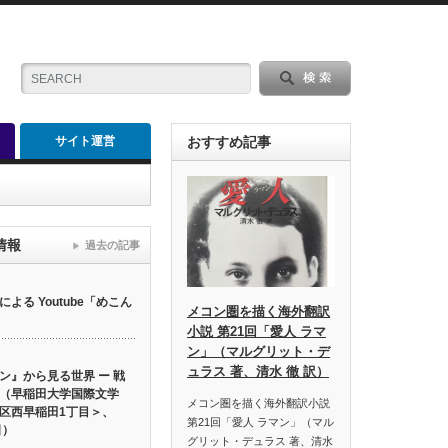
サイト運営
おすすめ記事
情報
過去の記事
る Youtube「めこん
メコン圏を描く海外翻訳
小説 第21回「愛人 ラマ
ン」（マルグリット・デ
ュラス 著、清水 徹 訳）
ン』から見る世界 ー 戦
（早稲田大学国際文学
メコン圏を描く海外翻訳小説
区西早稲田1丁目＞、
第21回「愛人 ラマン」（マル
日）
グリット・デュラス 著、清水