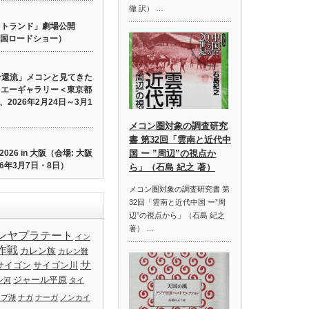
徹 訳） …
 ロストランド」劇場公開
り全国ロードショー）
ン還流」メコンと見てきた
イエーギャラリー＜東京都
2026年2月24日～3月1
メコン圏対象の調査研究
書 第32回「雲南と近代中
26 in 大阪（会場: 大阪
国 ー ”周辺”の視点か
6年3月7日・8日）
ら」（石島 紀之 著）
メコン圏対象の調査研究書 第
32回「雲南と近代中国 ー”周
辺”の視点から」（石島 紀之
著） …
ンヤプラテート
イン
作戦
カレン族
カレン難
サ
サイゴン
サイゴン川
ジャール平原
ン河
タイ
ップ湖
ナガ
ナーガ
ノンカイ