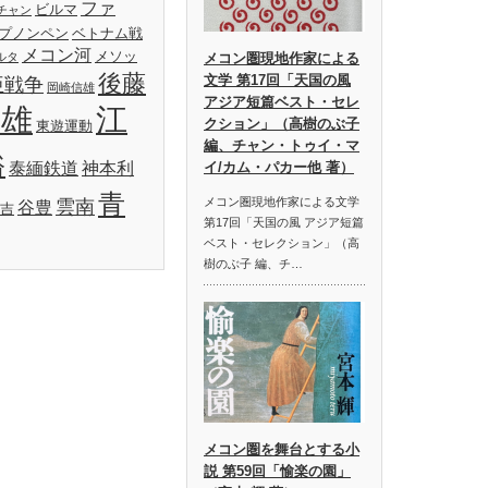
ファ
ビルマ
チャン
プノンペン
ベトナム戦
メコン河
メソッ
ルタ
メコン圏現地作家による
後藤
文学 第17回「天国の風
亜戦争
岡崎信雄
アジア短篇ベスト・セレ
明雄
江
クション」（高樹のぶ子
東遊運動
編、チャン・トゥイ・マ
裕
泰緬鉄道
神本利
イ/カム・パカー他 著）
青
メコン圏現地作家による文学
雲南
谷豊
吉
第17回「天国の風 アジア短篇
ベスト・セレクション」（高
樹のぶ子 編、チ…
メコン圏を舞台とする小
説 第59回「愉楽の園」