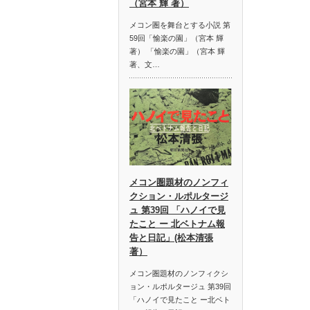
（宮本 輝 著）
メコン圏を舞台とする小説 第
59回「愉楽の園」（宮本 輝
著） 「愉楽の園」（宮本 輝
著、文…
メコン圏題材のノンフィ
クション・ルポルタージ
ュ 第39回 「ハノイで見
たこと ー 北ベトナム報
告と日記」(松本清張
著）
メコン圏題材のノンフィクシ
ョン・ルポルタージュ 第39回
「ハノイで見たこと ー北ベト