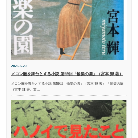
2026-5-20
メコン圏を舞台とする小説 第59回「愉楽の園」（宮本 輝 著）
メコン圏を舞台とする小説 第59回「愉楽の園」（宮本 輝 著） 「愉楽の園」
（宮本 輝 著、文…