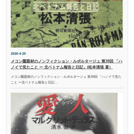
2026-4-20
メコン圏題材のノンフィクション・ルポルタージュ 第39回 「ハ
ノイで見たこと ー 北ベトナム報告と日記」(松本清張 著）
メコン圏題材のノンフィクション・ルポルタージュ 第39回 「ハノイで見た
こと ー北ベトナム報告と日記…