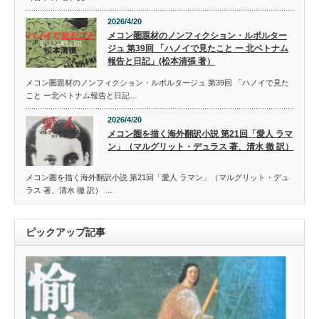
2026/4/20
メコン圏題材のノンフィクション・ルポルター
ジュ 第39回 「ハノイで見たこと ー 北ベトナム
報告と日記」(松本清張 著）
メコン圏題材のノンフィクション・ルポルタージュ 第39回 「ハノイで見た
こと ー北ベトナム報告と日記…
2026/4/20
メコン圏を描く海外翻訳小説 第21回「愛人 ラマ
ン」（マルグリット・デュラス 著、清水 徹 訳）
メコン圏を描く海外翻訳小説 第21回「愛人 ラマン」（マルグリット・デュ
ラス 著、清水 徹 訳） …
ピックアップ記事