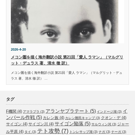
2026-4-20
メコン圏を描く海外翻訳小説 第21回「愛人 ラマン」（マルグリ
ット・デュラス 著、清水 徹 訳）
メコン圏を描く海外翻訳小説 第21回「愛人 ラマン」（マルグリット・デュ
ラス 著、清水 徹 訳） …
タグ
アランヤプラテート
(5)
イ
F機関
(4)
アマラプラ
(3)
インドージ湖
(3)
ンパール作戦
(5)
カレン族
(4)
クオン・デ
(4)
カレン難民キャンプ
(3)
サイゴン陥落
(5)
サイゴン
(4)
サイゴン川
(4)
ジャー
サルウィン河
(3)
テト攻勢
(7)
ル平原
(4)
タイ
(3)
トンレサップ湖
(3)
ナガ
(3)
ナーガ
(3)