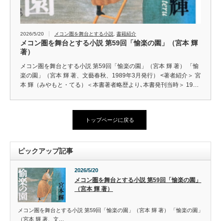
2026/5/20
メコン圏を舞台とする小説
,
書籍紹介
メコン圏を舞台とする小説 第59回「愉楽の園」（宮本 輝
著）
メコン圏を舞台とする小説 第59回「愉楽の園」（宮本 輝 著） 「愉
楽の園」（宮本 輝 著、文藝春秋、1989年3月発行） <著者紹介＞ 宮
本 輝（みやもと・てる）＜本書著者略歴より､本書発刊当時＞ 19…
トップページに戻る
ピックアップ記事
2026/5/20
メコン圏を舞台とする小説 第59回「愉楽の園」
（宮本 輝 著）
メコン圏を舞台とする小説 第59回「愉楽の園」（宮本 輝 著） 「愉楽の園」
（宮本 輝 著、文…