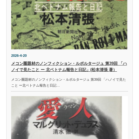
2026-4-20
メコン圏題材のノンフィクション・ルポルタージュ 第39回 「ハ
ノイで見たこと ー 北ベトナム報告と日記」(松本清張 著）
メコン圏題材のノンフィクション・ルポルタージュ 第39回 「ハノイで見た
こと ー北ベトナム報告と日記…