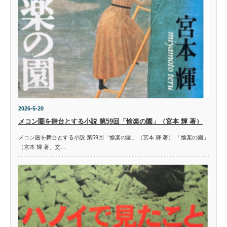
2026-5-20
メコン圏を舞台とする小説 第59回「愉楽の園」（宮本 輝 著）
メコン圏を舞台とする小説 第59回「愉楽の園」（宮本 輝 著） 「愉楽の園」
（宮本 輝 著、文…