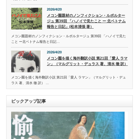
2026/4/20
メコン圏題材のノンフィクション・ルポルター
ジュ 第39回 「ハノイで見たこと ー 北ベトナム
報告と日記」(松本清張 著）
メコン圏題材のノンフィクション・ルポルタージュ 第39回 「ハノイで見た
こと ー北ベトナム報告と日記…
2026/4/20
メコン圏を描く海外翻訳小説 第21回「愛人 ラマ
ン」（マルグリット・デュラス 著、清水 徹 訳）
メコン圏を描く海外翻訳小説 第21回「愛人 ラマン」（マルグリット・デュ
ラス 著、清水 徹 訳） …
ピックアップ記事