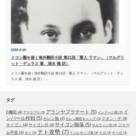
2026-4-20
メコン圏を描く海外翻訳小説 第21回「愛人 ラマン」（マルグリ
ット・デュラス 著、清水 徹 訳）
メコン圏を描く海外翻訳小説 第21回「愛人 ラマン」（マルグリット・デュ
ラス 著、清水 徹 訳） …
タグ
アランヤプラテート
(5)
イ
F機関
(4)
アマラプラ
(3)
インドージ湖
(3)
ンパール作戦
(5)
カレン族
(4)
クオン・デ
(4)
カレン難民キャンプ
(3)
サイゴン陥落
(5)
サイゴン
(4)
サイゴン川
(4)
ジャー
サルウィン河
(3)
テト攻勢
(7)
ル平原
(4)
タイ
(3)
トンレサップ湖
(3)
ナガ
(3)
ナーガ
(3)