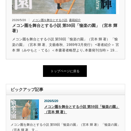
2026/5/20
メコン圏を舞台とする小説
,
書籍紹介
メコン圏を舞台とする小説 第59回「愉楽の園」（宮本 輝
著）
メコン圏を舞台とする小説 第59回「愉楽の園」（宮本 輝 著） 「愉
楽の園」（宮本 輝 著、文藝春秋、1989年3月発行） <著者紹介＞ 宮
本 輝（みやもと・てる）＜本書著者略歴より､本書発刊当時＞ 19…
トップページに戻る
ピックアップ記事
2026/5/20
メコン圏を舞台とする小説 第59回「愉楽の園」
（宮本 輝 著）
メコン圏を舞台とする小説 第59回「愉楽の園」（宮本 輝 著） 「愉楽の園」
（宮本 輝 著、文…