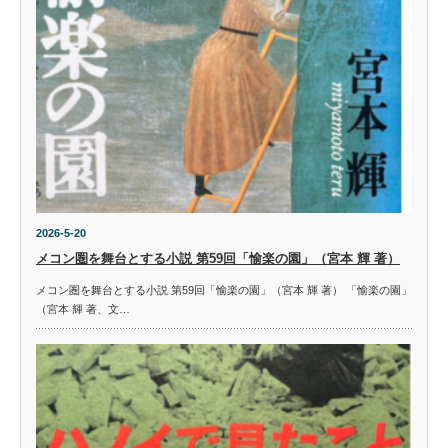
2026-5-20
メコン圏を舞台とする小説 第59回「愉楽の園」（宮本 輝 著）
メコン圏を舞台とする小説 第59回「愉楽の園」（宮本 輝 著） 「愉楽の園」
（宮本 輝 著、文…