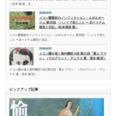
（宮本 輝 著、文…
2026/4/20
メコン圏題材のノンフィクション・ルポルター
ジュ 第39回 「ハノイで見たこと ー 北ベトナム
報告と日記」(松本清張 著）
メコン圏題材のノンフィクション・ルポルタージュ 第39回 「ハノイで見た
こと ー北ベトナム報告と日記…
2026/4/20
メコン圏を描く海外翻訳小説 第21回「愛人 ラマ
ン」（マルグリット・デュラス 著、清水 徹 訳）
メコン圏を描く海外翻訳小説 第21回「愛人 ラマン」（マルグリット・デュ
ラス 著、清水 徹 訳） …
ピックアップ記事