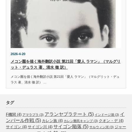
2026-4-20
メコン圏を描く海外翻訳小説 第21回「愛人 ラマン」（マルグリ
ット・デュラス 著、清水 徹 訳）
メコン圏を描く海外翻訳小説 第21回「愛人 ラマン」（マルグリット・デュ
ラス 著、清水 徹 訳） …
タグ
アランヤプラテート
(5)
イ
F機関
(4)
アマラプラ
(3)
インドージ湖
(3)
ンパール作戦
(5)
カレン族
(4)
クオン・デ
(4)
カレン難民キャンプ
(3)
サイゴン陥落
(5)
サイゴン
(4)
サイゴン川
(4)
ジャー
サルウィン河
(3)