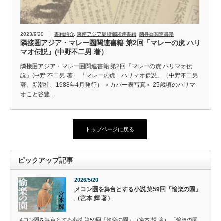
2023/9/20
書籍紹介
,
東南アジア島嶼部関連書籍
,
隣接圏関連書籍
隣接圏アジア・マレー圏関連書籍 第2回「マレーの虎 ハリ
マオ伝説」(中野不二男 著）
隣接圏アジア・マレー圏関連書籍 第2回「マレーの虎 ハリマオ伝
説」(中野 不二男 著） 「マレーの虎 ハリマオ伝説」（中野不二男
著、新潮社、1988年4月発行） ＜カバー表写真＞ 25歳頃のハリマ
オこと谷豊…
トップページに戻る
ピックアップ記事
2026/5/20
メコン圏を舞台とする小説 第59回「愉楽の園」
（宮本 輝 著）
メコン圏を舞台とする小説 第59回「愉楽の園」（宮本 輝 著） 「愉楽の園」