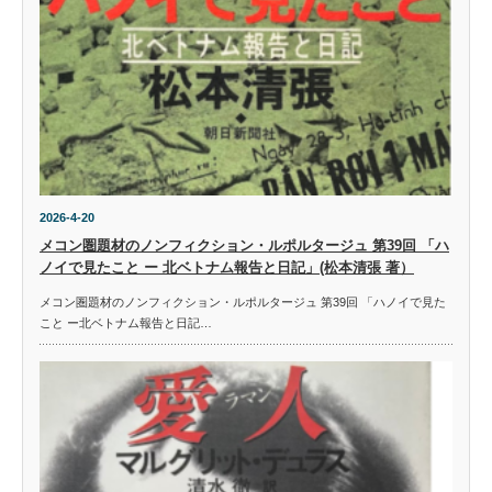
2026-4-20
メコン圏題材のノンフィクション・ルポルタージュ 第39回 「ハ
ノイで見たこと ー 北ベトナム報告と日記」(松本清張 著）
メコン圏題材のノンフィクション・ルポルタージュ 第39回 「ハノイで見た
こと ー北ベトナム報告と日記…