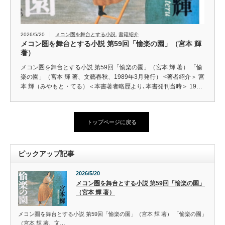
2026/5/20
メコン圏を舞台とする小説
,
書籍紹介
メコン圏を舞台とする小説 第59回「愉楽の園」（宮本 輝
著）
メコン圏を舞台とする小説 第59回「愉楽の園」（宮本 輝 著） 「愉
楽の園」（宮本 輝 著、文藝春秋、1989年3月発行） <著者紹介＞ 宮
本 輝（みやもと・てる）＜本書著者略歴より､本書発刊当時＞ 19…
トップページに戻る
ピックアップ記事
2026/5/20
メコン圏を舞台とする小説 第59回「愉楽の園」
（宮本 輝 著）
メコン圏を舞台とする小説 第59回「愉楽の園」（宮本 輝 著） 「愉楽の園」
（宮本 輝 著、文…