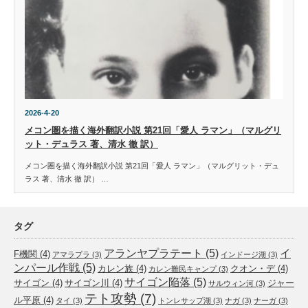
2026-4-20
メコン圏を描く海外翻訳小説 第21回「愛人 ラマン」（マルグリ
ット・デュラス 著、清水 徹 訳）
メコン圏を描く海外翻訳小説 第21回「愛人 ラマン」（マルグリット・デュ
ラス 著、清水 徹 訳） …
タグ
アランヤプラテート
(5)
イ
F機関
(4)
アマラプラ
(3)
インドージ湖
(3)
ンパール作戦
(5)
カレン族
(4)
クオン・デ
(4)
カレン難民キャンプ
(3)
サイゴン陥落
(5)
サイゴン
(4)
サイゴン川
(4)
ジャー
サルウィン河
(3)
テト攻勢
(7)
ル平原
(4)
タイ
(3)
トンレサップ湖
(3)
ナガ
(3)
ナーガ
(3)