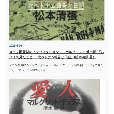
2026-4-20
メコン圏題材のノンフィクション・ルポルタージュ 第39回 「ハ
ノイで見たこと ー 北ベトナム報告と日記」(松本清張 著）
メコン圏題材のノンフィクション・ルポルタージュ 第39回 「ハノイで見た
こと ー北ベトナム報告と日記…