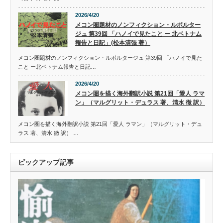
2026/4/20
メコン圏題材のノンフィクション・ルポルター
ジュ 第39回 「ハノイで見たこと ー 北ベトナム
報告と日記」(松本清張 著）
メコン圏題材のノンフィクション・ルポルタージュ 第39回 「ハノイで見た
こと ー北ベトナム報告と日記…
2026/4/20
メコン圏を描く海外翻訳小説 第21回「愛人 ラマ
ン」（マルグリット・デュラス 著、清水 徹 訳）
メコン圏を描く海外翻訳小説 第21回「愛人 ラマン」（マルグリット・デュ
ラス 著、清水 徹 訳） …
ピックアップ記事