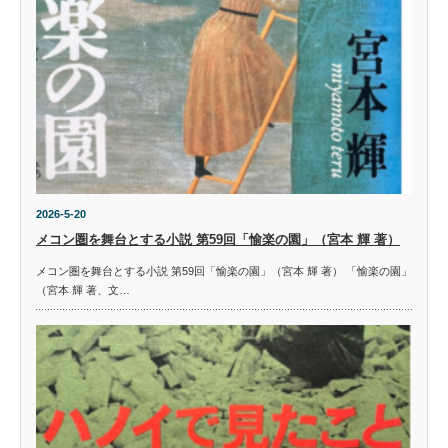
2026-5-20
メコン圏を舞台とする小説 第59回「愉楽の園」（宮本 輝 著）
メコン圏を舞台とする小説 第59回「愉楽の園」（宮本 輝 著） 「愉楽の園」
（宮本 輝 著、文…