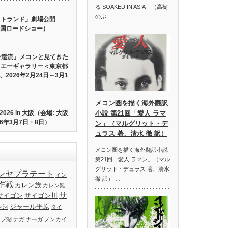
る SOAKED IN ASIA」（高樹
のぶ…
 ロストランド」劇場公開
り全国ロードショー）
ン還流」メコンと見てきた
イエーギャラリー＜東京都
2026年2月24日～3月1
メコン圏を描く海外翻訳
26 in 大阪（会場: 大阪
小説 第21回「愛人 ラマ
6年3月7日・8日）
ン」（マルグリット・デ
ュラス 著、清水 徹 訳）
メコン圏を描く海外翻訳小説
第21回「愛人 ラマン」（マル
グリット・デュラス 著、清水
ンヤプラテート
イン
徹 訳） …
作戦
カレン族
カレン難
サ
サイゴン
サイゴン川
ジャール平原
ン河
タイ
ップ湖
ナガ
ナーガ
ノンカイ