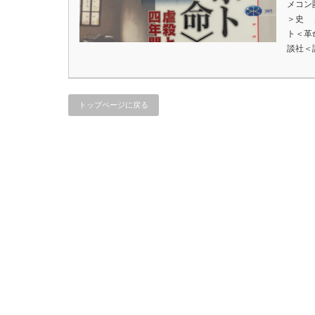
メコン
＞史 
ト＜革
談社＜
トップページに戻る