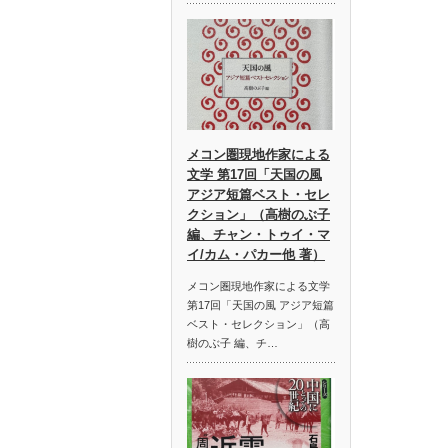
メコン圏現地作家による
文学 第17回「天国の風
アジア短篇ベスト・セレ
クション」（高樹のぶ子
編、チャン・トゥイ・マ
イ/カム・パカー他 著）
メコン圏現地作家による文学
第17回「天国の風 アジア短篇
ベスト・セレクション」（高
樹のぶ子 編、チ…