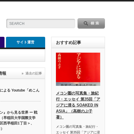
サイト運営
おすすめ記事
情報
過去の記事
る Youtube「めこん
メコン圏の写真集・旅紀
行・エッセイ 第35回「ア
ジアに浸る SOAKED IN
ASIA」（高樹のぶ子
ン』から見る世界 ー 戦
著）
（早稲田大学国際文学
区西早稲田1丁目＞、
メコン圏の写真集・旅紀行・
日）
エッセイ 第35回「アジアに浸