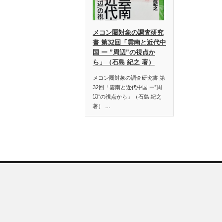
メコン圏対象の調査研究
書 第32回「雲南と近代中
国 ー ”周辺”の視点か
ら」（石島 紀之 著）
メコン圏対象の調査研究書 第
32回「雲南と近代中国 ー”周
辺”の視点から」（石島 紀之
著） …