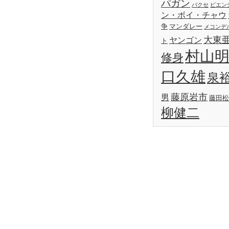
パガン
パクセ
ビエン
ン・ボイ・チャウ
争
マンダレー
メコンデ
大東
ヤンゴン
ト
村山
修身
口久雄
泉
藤原岩市
男
藤田松
柳健二