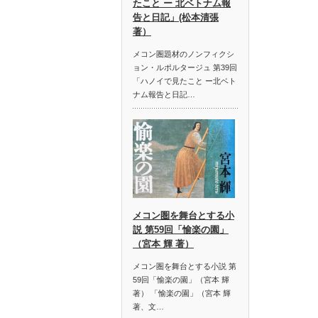
たこと ー 北ベトナム報
告と日記」(松本清張
著）
メコン圏題材のノンフィクシ
ョン・ルポルタージュ 第39回
「ハノイで見たこと ー北ベト
ナム報告と日記…
メコン圏を舞台とする小
説 第59回「愉楽の園」
（宮本 輝 著）
メコン圏を舞台とする小説 第
59回「愉楽の園」（宮本 輝
著） 「愉楽の園」（宮本 輝
著、文…