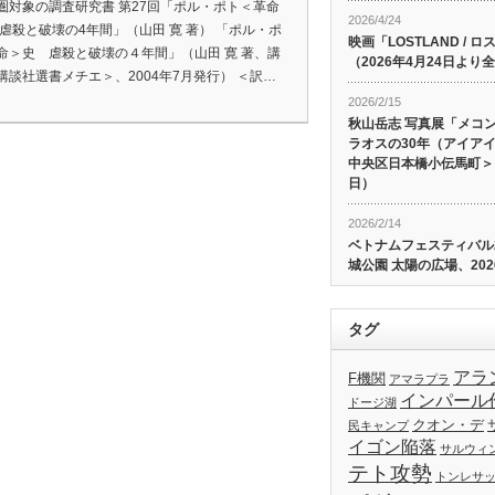
圏対象の調査研究書 第27回「ポル・ポト＜革命
2026/4/24
虐殺と破壊の4年間」（山田 寛 著） 「ポル・ポ
映画「LOSTLAND /
命＞史 虐殺と破壊の４年間」（山田 寛 著、講
（2026年4月24日よ
講談社選書メチエ＞、2004年7月発行） ＜訳…
2026/2/15
秋山岳志 写真展「メコ
ラオスの30年（アイア
中央区日本橋小伝馬町＞、
日）
2026/2/14
ベトナムフェスティバル20
城公園 太陽の広場、202
タグ
アラ
F機関
アマラプラ
インパール
ドージ湖
クオン・デ
民キャンプ
イゴン陥落
サルウィ
テト攻勢
トンレサ