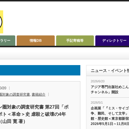
ラリー
情報DB
手記寄稿等
ディレクトリー
ニュース・イベント
2026/6/20
アジア専門出版社めこんによ
0/20
チャンネル」開設
圏対象の調査研究書
,
書籍紹介
2026/5/1
ン圏対象の調査研究書 第27回「ポ
企画展「『ミス・サイゴ
争、難民、そして文学」
ポト＜革命＞史 虐殺と破壊の4年
館・歴史館＜東京都新宿
（山田 寛 著）
2026年5月1日～11月8