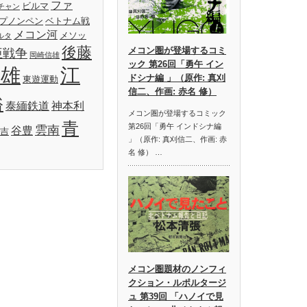
ファ
ビルマ
チャン
プノンペン
ベトナム戦
メコン河
メソッ
ルタ
後藤
メコン圏が登場するコミ
亜戦争
岡崎信雄
ック 第26回「勇午 イン
明雄
江
ドシナ編 」（原作: 真刈
東遊運動
信二、作画: 赤名 修）
裕
泰緬鉄道
神本利
メコン圏が登場するコミック
青
第26回「勇午 インドシナ編
雲南
谷豊
吉
」（原作: 真刈信二、作画: 赤
名 修） …
メコン圏題材のノンフィ
クション・ルポルタージ
ュ 第39回 「ハノイで見