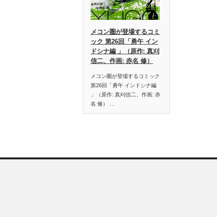
メコン圏が登場するコミ
ック 第26回「勇午 イン
ドシナ編 」（原作: 真刈
信二、作画: 赤名 修）
メコン圏が登場するコミック
第26回「勇午 インドシナ編
」（原作: 真刈信二、作画: 赤
名 修） …