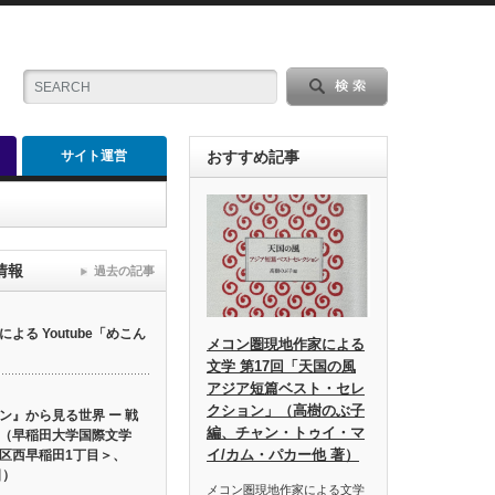
サイト運営
おすすめ記事
情報
過去の記事
る Youtube「めこん
メコン圏現地作家による
文学 第17回「天国の風
アジア短篇ベスト・セレ
クション」（高樹のぶ子
ン』から見る世界 ー 戦
編、チャン・トゥイ・マ
（早稲田大学国際文学
イ/カム・パカー他 著）
区西早稲田1丁目＞、
日）
メコン圏現地作家による文学