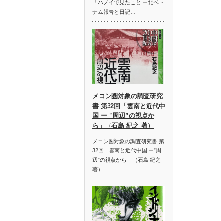
「ハノイで見たこと ー北ベト
ナム報告と日記…
メコン圏対象の調査研究
書 第32回「雲南と近代中
国 ー ”周辺”の視点か
ら」（石島 紀之 著）
メコン圏対象の調査研究書 第
32回「雲南と近代中国 ー”周
辺”の視点から」（石島 紀之
著） …