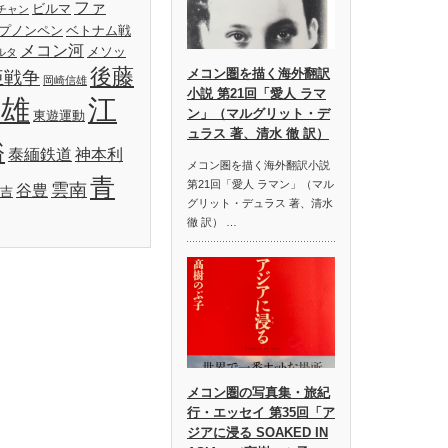
ファ
ビルマ
チャン
プノンペン
ベトナム戦
メコン河
メソッ
ルタ
後藤
メコン圏を描く海外翻訳
亜戦争
岡崎信雄
小説 第21回「愛人 ラマ
明雄
江
ン」（マルグリット・デ
東遊運動
ュラス 著、清水 徹 訳）
裕
泰緬鉄道
神本利
メコン圏を描く海外翻訳小説
青
第21回「愛人 ラマン」（マル
雲南
谷豊
吉
グリット・デュラス 著、清水
徹 訳） …
メコン圏の写真集・旅紀
行・エッセイ 第35回「ア
ジアに浸る SOAKED IN