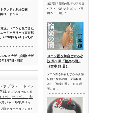
第17回「天国の風 アジア短篇
ベスト・セレクション」（高
 ロストランド」劇場公開
樹のぶ子 編、チ…
り全国ロードショー）
ン還流」メコンと見てきた
イエーギャラリー＜東京都
2026年2月24日～3月1
26 in 大阪（会場: 大阪
メコン圏を舞台とする小
6年3月7日・8日）
説 第59回「愉楽の園」
（宮本 輝 著）
メコン圏を舞台とする小説 第
59回「愉楽の園」（宮本 輝
著） 「愉楽の園」（宮本 輝
ンヤプラテート
イン
著、文…
作戦
カレン族
カレン難
サ
サイゴン
サイゴン川
ジャール平原
ン河
タイ
ップ湖
ナガ
ナーガ
ノンカイ