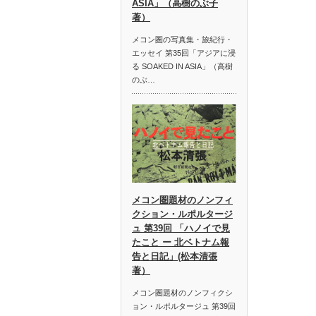
ASIA」（高樹のぶ子
著）
メコン圏の写真集・旅紀行・
エッセイ 第35回「アジアに浸
る SOAKED IN ASIA」（高樹
のぶ…
メコン圏題材のノンフィ
クション・ルポルタージ
ュ 第39回 「ハノイで見
たこと ー 北ベトナム報
告と日記」(松本清張
著）
メコン圏題材のノンフィクシ
ョン・ルポルタージュ 第39回