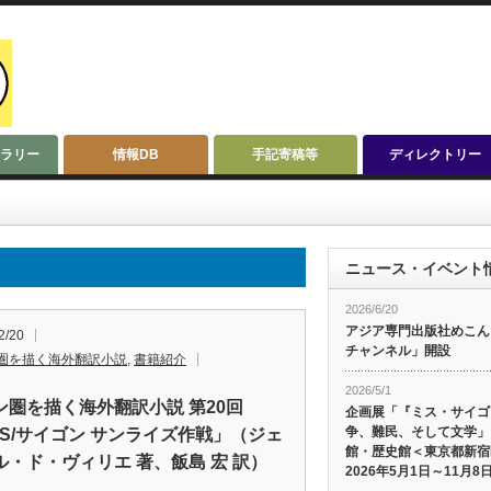
ラリー
情報DB
手記寄稿等
ディレクトリー
ニュース・イベント
2026/6/20
アジア専門出版社めこんによ
2/20
チャンネル」開設
圏を描く海外翻訳小説
,
書籍紹介
2026/5/1
ン圏を描く海外翻訳小説 第20回
企画展「『ミス・サイゴ
争、難民、そして文学」
AS/サイゴン サンライズ作戦」（ジェ
館・歴史館＜東京都新宿
ル・ド・ヴィリエ 著、飯島 宏 訳）
2026年5月1日～11月8