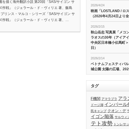
圏を描く海外翻訳小説 第20回「SAS/サイゴン サ
2026/4/24
ズ作戦」（ジェラール・ド・ヴィリエ 著、飯島
映画「LOSTLAND /
） プリンス・マルコ・シリーズ「SAS/サイゴン サ
（2026年4月24日よ
ズ作戦」（ジェラール・ド・ヴィリエ 著、…
2026/2/15
秋山岳志 写真展「メコ
ラオスの30年（アイア
中央区日本橋小伝馬町＞、
日）
2026/2/14
ベトナムフェスティバル20
城公園 太陽の広場、202
タグ
アラ
F機関
アマラプラ
インパール
ドージ湖
クオン・デ
民キャンプ
イゴン陥落
サルウィ
テト攻勢
トンレサ