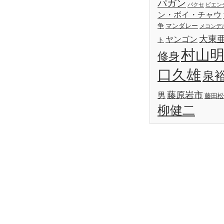
パガン
パクセ
ビエン
ン・ボイ・チャウ
争
マンダレー
メコンデ
大東
ヤンゴン
ト
村山
修身
口久雄
泉
藤原岩市
男
藤田松
柳健二