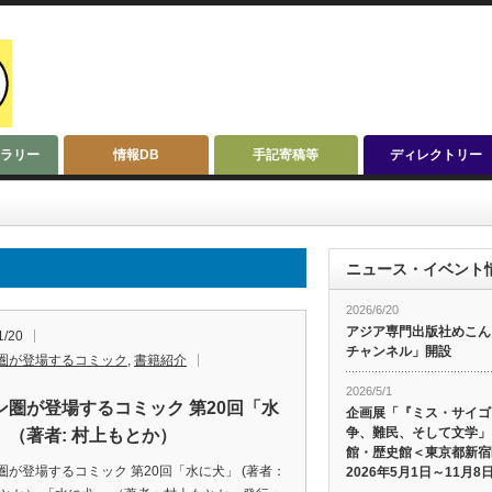
ラリー
情報DB
手記寄稿等
ディレクトリー
ニュース・イベント
2026/6/20
アジア専門出版社めこんによ
1/20
チャンネル」開設
圏が登場するコミック
,
書籍紹介
2026/5/1
ン圏が登場するコミック 第20回「水
企画展「『ミス・サイゴ
争、難民、そして文学」
」（著者: 村上もとか）
館・歴史館＜東京都新宿
圏が登場するコミック 第20回「水に犬」 (著者：
2026年5月1日～11月8