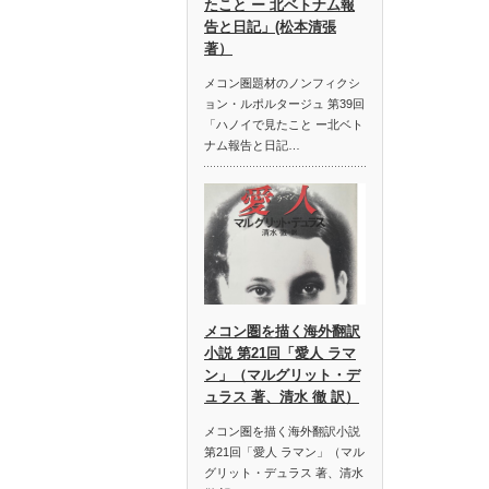
たこと ー 北ベトナム報
告と日記」(松本清張
著）
メコン圏題材のノンフィクシ
ョン・ルポルタージュ 第39回
「ハノイで見たこと ー北ベト
ナム報告と日記…
メコン圏を描く海外翻訳
小説 第21回「愛人 ラマ
ン」（マルグリット・デ
ュラス 著、清水 徹 訳）
メコン圏を描く海外翻訳小説
第21回「愛人 ラマン」（マル
グリット・デュラス 著、清水