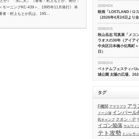
もとか） 「水に犬」 （著者：村上もとか、発行：
2026/4/24
モーニングKC-439＞、1995年11月発行》 本
映画「LOSTLAND /
著者・村上もとか氏は、195…
（2026年4月24日よ
2026/2/15
秋山岳志 写真展「メコ
ラオスの30年（アイア
中央区日本橋小伝馬町＞、
日）
2026/2/14
ベトナムフェスティバル20
城公園 太陽の広場、202
タグ
アラ
F機関
アマラプラ
インパール
ドージ湖
クオン・デ
民キャンプ
イゴン陥落
サルウィ
テト攻勢
トンレサ