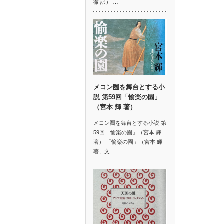
徹 訳） …
メコン圏を舞台とする小
説 第59回「愉楽の園」
（宮本 輝 著）
メコン圏を舞台とする小説 第
59回「愉楽の園」（宮本 輝
著） 「愉楽の園」（宮本 輝
著、文…