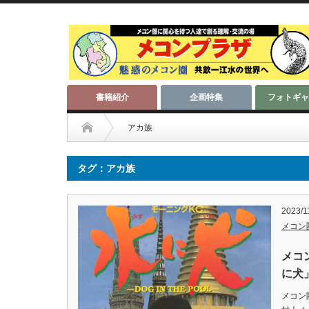
書籍紹介
企画特集
フォトギャ
アカ族
タグ：アカ族
2023/1
メコン
メコ
に犬
メコン