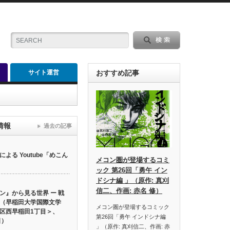
サイト運営
おすすめ記事
情報
過去の記事
る Youtube「めこん
メコン圏が登場するコミ
ック 第26回「勇午 イン
ドシナ編 」（原作: 真刈
信二、作画: 赤名 修）
ン』から見る世界 ー 戦
（早稲田大学国際文学
メコン圏が登場するコミック
区西早稲田1丁目＞、
第26回「勇午 インドシナ編
日）
」（原作: 真刈信二、作画: 赤