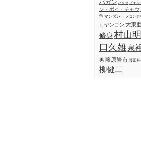
パガン
パクセ
ビエン
ン・ボイ・チャウ
争
マンダレー
メコンデ
大東
ヤンゴン
ト
村山
修身
口久雄
泉
藤原岩市
男
藤田松
柳健二