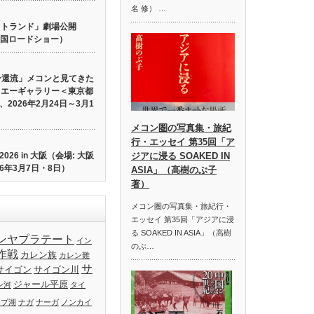
名 修） …
 ロストランド」劇場公開
り全国ロードショー）
ン還流」メコンと見てきた
イエーギャラリー＜東京都
2026年2月24日～3月1
メコン圏の写真集・旅紀
行・エッセイ 第35回「ア
26 in 大阪（会場: 大阪
ジアに浸る SOAKED IN
6年3月7日・8日）
ASIA」（高樹のぶ子
著）
メコン圏の写真集・旅紀行・
エッセイ 第35回「アジアに浸
る SOAKED IN ASIA」（高樹
ンヤプラテート
イン
のぶ…
作戦
カレン族
カレン難
サ
サイゴン
サイゴン川
ジャール平原
ン河
タイ
ップ湖
ナガ
ナーガ
ノンカイ