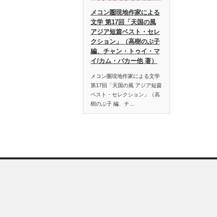
メコン圏現地作家による
文学 第17回「天国の風
アジア短篇ベスト・セレ
クション」（高樹のぶ子
編、チャン・トゥイ・マ
イ/カム・パカー他 著）
メコン圏現地作家による文学
第17回「天国の風 アジア短篇
ベスト・セレクション」（高
樹のぶ子 編、チ…