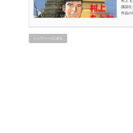
村上 
講談社＜
作品の
トップページに戻る