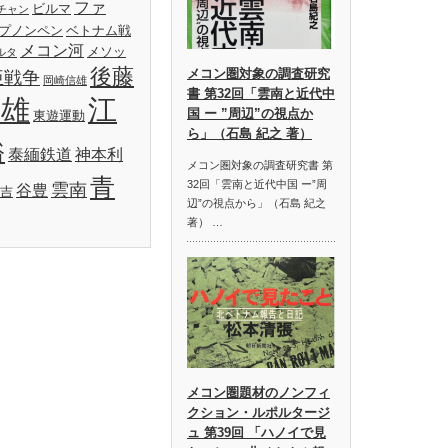
ファ
ビルマ
チャン
プノンペン
ベトナム戦
メコン河
メソッ
ルタ
後藤
メコン圏対象の調査研究
亜戦争
岡崎信雄
書 第32回「雲南と近代中
明雄
江
国 ー ”周辺”の視点か
東遊運動
ら」（石島 紀之 著）
裕
泰緬鉄道
神本利
メコン圏対象の調査研究書 第
青
32回「雲南と近代中国 ー”周
雲南
谷豊
吉
辺”の視点から」（石島 紀之
著） …
メコン圏題材のノンフィ
クション・ルポルタージ
ュ 第39回 「ハノイで見