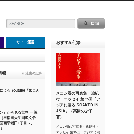
サイト運営
おすすめ記事
情報
過去の記事
る Youtube「めこん
メコン圏の写真集・旅紀
行・エッセイ 第35回「ア
ジアに浸る SOAKED IN
ASIA」（高樹のぶ子
ン』から見る世界 ー 戦
著）
（早稲田大学国際文学
区西早稲田1丁目＞、
メコン圏の写真集・旅紀行・
日）
エッセイ 第35回「アジアに浸