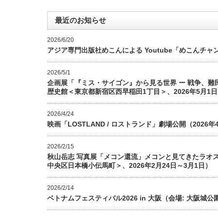
最近のお知らせ
2026/6/20
アジア専門出版社めこんによる Youtube「めこんチャ
2026/5/1
企画展「『ミス・サイゴン』から見る世界 ー 戦争、
歴史館＜東京都新宿区西早稲田1丁目＞、2026年5月1日
2026/4/24
映画「LOSTLAND / ロストランド」劇場公開（202
2026/2/15
秋山岳志 写真展「メコン還流」メコンと見てきたラオ
中央区日本橋小伝馬町＞、2026年2月24日～3月1日）
2026/2/14
ベトナムフェスティバル2026 in 大阪（会場: 大阪城公