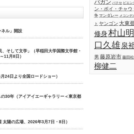
パガン
パクセ
ビエン
ン・ボイ・チャウ
争
マンダレー
メコンデ
大東
ヤンゴン
ト
村山
ンネル」開設
修身
口久雄
泉
難民、そして文学」（早稲田大学国際文学館・
～11月8日）
藤原岩市
男
藤田松
柳健二
6年4月24日より全国ロードショー）
スの30年（アイアイエーギャラリー＜東京都
園 太陽の広場、2026年3月7日・8日）