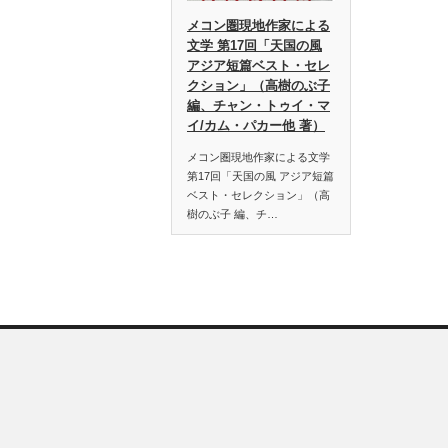
メコン圏現地作家による
文学 第17回「天国の風
アジア短篇ベスト・セレ
クション」（高樹のぶ子
編、チャン・トゥイ・マ
イ/カム・パカー他 著）
メコン圏現地作家による文学
第17回「天国の風 アジア短篇
ベスト・セレクション」（高
樹のぶ子 編、チ…