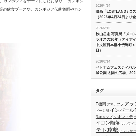
園では、カンボジアをテーマにしたお祭り「 カンボジ
2026/4/24
料理等の飲食ブースや、カンボジア伝統舞踊やカン
映画「LOSTLAND /
（2026年4月24日よ
2026/2/15
秋山岳志 写真展「メコ
ラオスの30年（アイア
中央区日本橋小伝馬町＞、
日）
2026/2/14
ベトナムフェスティバル20
城公園 太陽の広場、202
タグ
アラ
F機関
アマラプラ
インパール
ドージ湖
クオン・デ
民キャンプ
イゴン陥落
サルウィ
テト攻勢
トンレサ