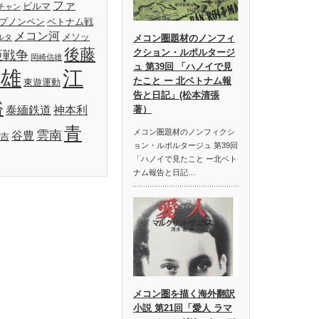
ファ
ビルマ
チャン
プノンペン
ベトナム戦
メコン河
メソッ
ルタ
メコン圏題材のノンフィ
後藤
クション・ルポルタージ
亜戦争
岡崎信雄
ュ 第39回 「ハノイで見
明雄
江
たこと ー 北ベトナム報
東遊運動
告と日記」(松本清張
裕
泰緬鉄道
神本利
著）
青
メコン圏題材のノンフィクシ
雲南
谷豊
吉
ョン・ルポルタージュ 第39回
「ハノイで見たこと ー北ベト
ナム報告と日記…
メコン圏を描く海外翻訳
小説 第21回「愛人 ラマ