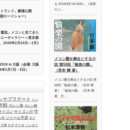
る SOAKED IN ASIA」（高樹
のぶ…
 ロストランド」劇場公開
り全国ロードショー）
ン還流」メコンと見てきた
イエーギャラリー＜東京都
2026年2月24日～3月1
メコン圏を舞台とする小
26 in 大阪（会場: 大阪
説 第59回「愉楽の園」
6年3月7日・8日）
（宮本 輝 著）
メコン圏を舞台とする小説 第
59回「愉楽の園」（宮本 輝
著） 「愉楽の園」（宮本 輝
著、文…
ンヤプラテート
イン
作戦
カレン族
カレン難
サ
サイゴン
サイゴン川
ジャール平原
ン河
タイ
ップ湖
ナガ
ナーガ
ノンカイ