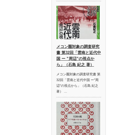
メコン圏対象の調査研究
書 第32回「雲南と近代中
国 ー ”周辺”の視点か
ら」（石島 紀之 著）
メコン圏対象の調査研究書 第
32回「雲南と近代中国 ー”周
辺”の視点から」（石島 紀之
著） …