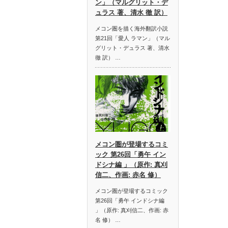
ン」（マルグリット・デ
ュラス 著、清水 徹 訳）
メコン圏を描く海外翻訳小説
第21回「愛人 ラマン」（マル
グリット・デュラス 著、清水
徹 訳） …
メコン圏が登場するコミ
ック 第26回「勇午 イン
ドシナ編 」（原作: 真刈
信二、作画: 赤名 修）
メコン圏が登場するコミック
第26回「勇午 インドシナ編
」（原作: 真刈信二、作画: 赤
名 修） …