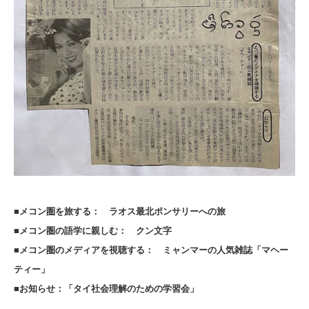
■メコン圏を
旅
する： ラオス最北ポンサリーへの旅
■メコン圏の語学に親しむ： クン文字
■メコン圏のメディアを視聴する： ミャンマーの人気雑誌「マヘー
ティー」
■お知らせ：「タイ社会理解のための学習会」