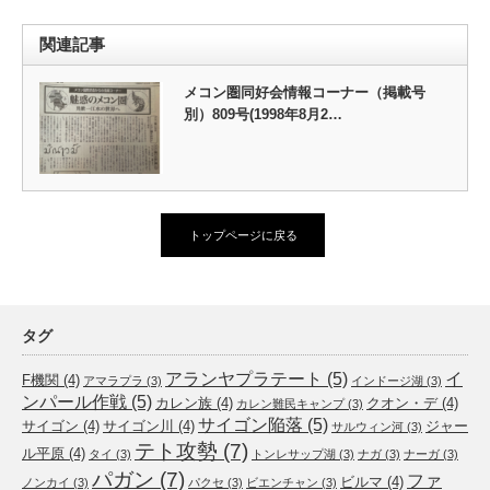
関連記事
メコン圏同好会情報コーナー（掲載号
別）809号(1998年8月2…
トップページに戻る
タグ
アランヤプラテート
(5)
イ
F機関
(4)
アマラプラ
(3)
インドージ湖
(3)
ンパール作戦
(5)
カレン族
(4)
クオン・デ
(4)
カレン難民キャンプ
(3)
サイゴン陥落
(5)
サイゴン
(4)
サイゴン川
(4)
ジャー
サルウィン河
(3)
テト攻勢
(7)
ル平原
(4)
タイ
(3)
トンレサップ湖
(3)
ナガ
(3)
ナーガ
(3)
パガン
(7)
ファ
ビルマ
(4)
ノンカイ
(3)
パクセ
(3)
ビエンチャン
(3)